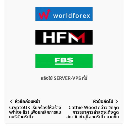
แจ้งใช้ SERVER-VPS ที่นี่
แนะแนว
หัวข้อก่อนหน้า
หัวข้อถัดไป
CryptoUK เรียกร้องให้สร้าง
Cathie Wood กล่าว วิกฤต
เรื่อง
white list เพื่อยกเลิกการแบ
การธนาคารล่าสุดจะดึงดูด
นบริษัทคริปโต
สถาบันเข้าสู่โลกคริปโตมากขึ้น