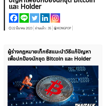
ปัญหาเพื่อปกป้องนักขุด Bitcoin
บทวิเคราะห์
เศรษฐกิจทั่วไป
ดัชนี-หุ้น
พันธบัตร
และ Holder
สินค้าโภคภัณฑ์
โบรกเกอร์ FX
โปรโมชั่น Forex
กองทุน Forex
ฟรี EA
22 มีนาคม 2023
อ่านแล้ว :
35
KONGPOP
ผู้ร่างกฎหมายเท็กซัสแนะนำวิธีแก้ปัญหา
เพื่อปกป้องนักขุด Bitcoin และ Holder