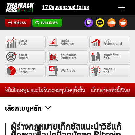
Skip
17 ปีชุมชน
ความรู้ forex
to
content
เข้าสู่ระบบ
สมัครสมาชิก
Home
คอร์ส
คอร์ส
คอร์ส
News
Basic
Advance
Professional
คอร์ส
รวมคำศัพท์
รวมคำศัพท์
Expert
Indicators
ทั่วไป
Articles
Correlation
กิจกรรม
WelTrade
Table
ฟอรั่ม
VPS Register
ินใจลงทุน และไม่รับระดมทุนใดๆทั้งสิ้น
เว็บบอร์ดแห่งนี้เป็นเพียง
เลือกเมนูหลัก
ค้นหา
ข่าวฟอเร็กซ์และสกุลเงิน
คริปโตเคอร์เรนซี
ฟรีซิกแนล รายวัน
ผู้ร่างกฎหมายเท็กซัสแนะนำวิธีแก้
สำหรับ: