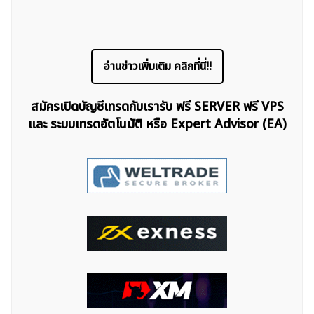
อ่านข่าวเพิ่มเติม คลิกที่นี่!!
สมัครเปิดบัญชีเทรดกับเรารับ ฟรี SERVER ฟรี VPS
และ ระบบเทรดอัตโนมัติ หรือ Expert Advisor (EA)
ค้นหา
สำหรับ: