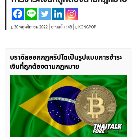
สินค้าโภคภัณฑ์
โบรกเกอร์ FX
โปรโมชั่น Forex
กองทุน Forex
ฟรี EA
30 พฤศจิกายน 2022
อ่านแล้ว :
48
KONGPOP
บราซิลออกกฎคริปโตเป็นรูปแบบการชำระ
เงินที่ถูกต้องตามกฎหมาย