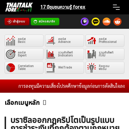
Skip
17 ปีชุมชน
ความรู้ forex
to
content
เข้าสู่ระบบ
สมัครสมาชิก
Home
คอร์ส
คอร์ส
คอร์ส
News
Basic
Advance
Professional
คอร์ส
รวมคำศัพท์
รวมคำศัพท์
Expert
Indicators
ทั่วไป
Articles
Correlation
กิจกรรม
WelTrade
Table
ฟอรั่ม
VPS Register
การลงทุนมีความเสี่ยงโปรดศึกษาข้อมูลก่อนการตัดสินใจลงทุน แล
เลือกเมนูหลัก
ข่าวฟอเร็กซ์และสกุลเงิน
คริปโตเคอร์เรนซี
ฟรีซิกแนล รายวัน
ค้นหา
บราซิลออกกฎคริปโตเป็นรูปแบบ
สำหรับ:
การชำระเงินที่ถูกต้องตามกฎหมาย
บทวิเคราะห์
เศรษฐกิจทั่วไป
ดัชนี-หุ้น
พันธบัตร