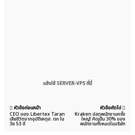
แจ้งใช้ SERVER-VPS ที่นี่
แนะแนว
หัวข้อก่อนหน้า
หัวข้อถัดไป
CEO ของ Libertex Taran
Kraken ปลดพนักงานครั้ง
เรื่อง
เสียชีวิตจากอุบัติเหตุฮ. ตก ใน
ใหญ่! คิดเป็น 30% ของ
วัย 53 ปี
พนักงานทั้งหมดในบริษัท