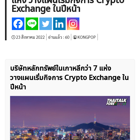
แห่ง วางแผนเริ่มกิจการ Crypto
บทวิเคราะห์
เศรษฐกิจทั่วไป
ดัชนี-หุ้น
พันธบัตร
Exchange ในปีหน้า
สินค้าโภคภัณฑ์
โบรกเกอร์ FX
โปรโมชั่น Forex
กองทุน Forex
ฟรี EA
23 สิงหาคม 2022
อ่านแล้ว :
60
KONGPOP
บริษัทหลักทรัพย์ในเกาหลีกว่า 7 แห่ง
วางแผนเริ่มกิจการ Crypto Exchange ใน
ปีหน้า