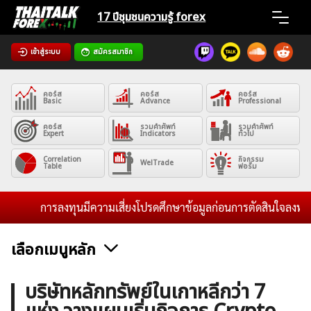
Skip
17 ปีชุมชน
ความรู้ forex
to
content
เข้าสู่ระบบ
สมัครสมาชิก
Home
คอร์ส
คอร์ส
คอร์ส
News
Basic
Advance
Professional
คอร์ส
รวมคำศัพท์
รวมคำศัพท์
Expert
Indicators
ทั่วไป
Articles
Correlation
กิจกรรม
WelTrade
Table
ฟอรั่ม
VPS Register
การลงทุนมีความเสี่ยงโปรดศึกษาข้อมูลก่อนการตัดสินใจลงทุน และ
เลือกเมนูหลัก
ค้นหา
ข่าวฟอเร็กซ์และสกุลเงิน
คริปโตเคอร์เรนซี
ฟรีซิกแนล รายวัน
บริษัทหลักทรัพย์ในเกาหลีกว่า 7
สำหรับ: