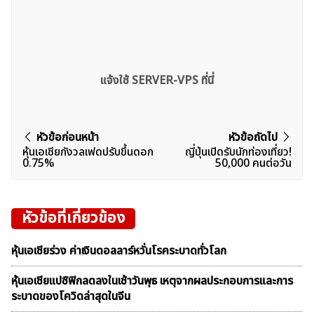
แจ้งใช้ SERVER-VPS ที่นี่
แนะแนว
หัวข้อก่อนหน้า
หัวข้อถัดไป
หุ้นเอเชียกังวลเฟดปรับขึ้นดอก
ญี่ปุ่นเปิดรับนักท่องเที่ยว!
เรื่อง
0.75%
50,000 คนต่อวัน
หัวข้อที่เกี่ยวข้อง
หุ้นเอเชียร่วง ค่าเงินดอลลาร์หวั่นโรคระบาดทั่วโลก
หุ้นเอเชียแปซิฟิกลดลงในเช้าวันพุธ เหตุจากผลประกอบการและการ
ระบาดของโควิดล่าสุดในจีน