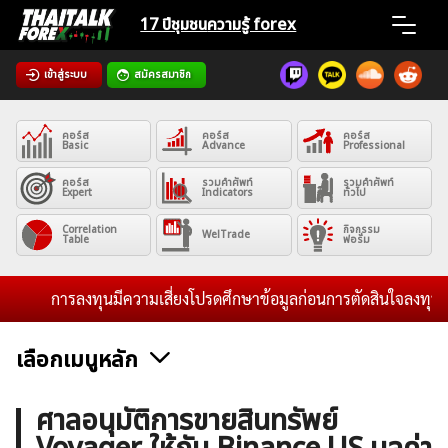
Skip
17 ปีชุมชน
ความรู้ forex
to
content
เข้าสู่ระบบ
สมัครสมาชิก
Home
คอร์ส
คอร์ส
คอร์ส
News
Basic
Advance
Professional
คอร์ส
รวมคำศัพท์
รวมคำศัพท์
Expert
Indicators
ทั่วไป
Articles
Correlation
กิจกรรม
WelTrade
Table
ฟอรั่ม
VPS Register
การลงทุนมีความเสี่ยงโปรดศึกษาข้อมูลก่อนการตัดสินใจลงทุน และไ
เลือกเมนูหลัก
ค้นหา
ข่าวฟอเร็กซ์และสกุลเงิน
คริปโตเคอร์เรนซี
ฟรีซิกแนล รายวัน
ศาลอนุมัติการขายสินทรัพย์
สำหรับ: