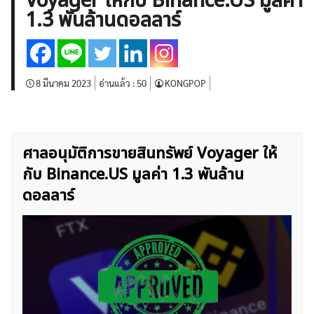
Voyager ให้กับ Binance.US มูลค่า
บทวิเคราะห์
เศรษฐกิจทั่วไป
ดัชนี-หุ้น
พันธบัตร
1.3 พันล้านดอลลาร์
สินค้าโภคภัณฑ์
โบรกเกอร์ FX
โปรโมชั่น Forex
กองทุน Forex
ฟรี EA
8 มีนาคม 2023
อ่านแล้ว :
50
KONGPOP
ศาลอนุมัติการขายสินทรัพย์ Voyager ให้
กับ Binance.US มูลค่า 1.3 พันล้าน
ดอลลาร์