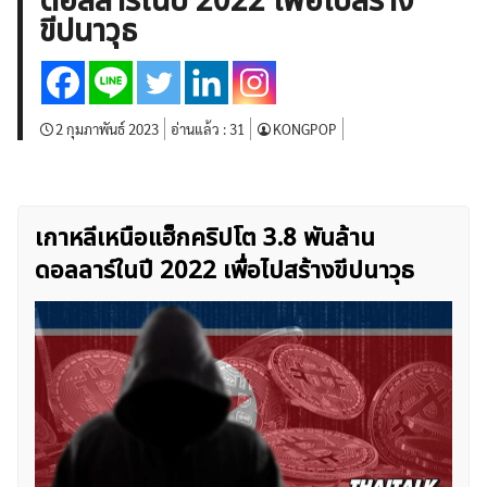
ดอลลาร์ในปี 2022 เพื่อไปสร้าง
บทวิเคราะห์
เศรษฐกิจทั่วไป
ดัชนี-หุ้น
พันธบัตร
ขีปนาวุธ
สินค้าโภคภัณฑ์
โบรกเกอร์ FX
โปรโมชั่น Forex
กองทุน Forex
ฟรี EA
2 กุมภาพันธ์ 2023
อ่านแล้ว :
31
KONGPOP
เกาหลีเหนือแฮ็กคริปโต 3.8 พันล้าน
ดอลลาร์ในปี 2022 เพื่อไปสร้างขีปนาวุธ