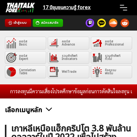
Skip
17 ปีชุมชน
ความรู้ forex
to
content
เข้าสู่ระบบ
สมัครสมาชิก
Home
คอร์ส
คอร์ส
คอร์ส
News
Basic
Advance
Professional
คอร์ส
รวมคำศัพท์
รวมคำศัพท์
Expert
Indicators
ทั่วไป
Articles
Correlation
กิจกรรม
WelTrade
Table
ฟอรั่ม
VPS Register
การลงทุนมีความเสี่ยงโปรดศึกษาข้อมูลก่อนการตัดสินใจลงทุน และไม่ร
เลือกเมนูหลัก
ค้นหา
ข่าวฟอเร็กซ์และสกุลเงิน
คริปโตเคอร์เรนซี
ฟรีซิกแนล รายวัน
เกาหลีเหนือแฮ็กคริปโต 3.8 พันล้าน
สำหรับ: