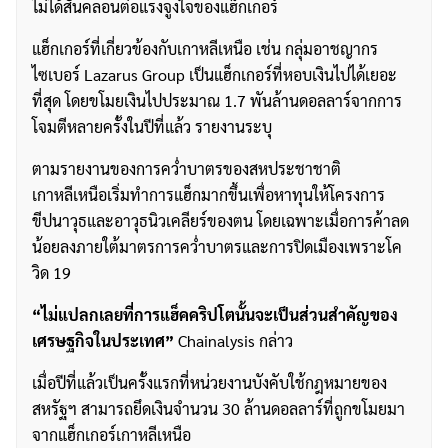
ไม่ได้สั่นคลอนต่อแรงจูงใจของแฮ็กเกอร์
แฮ็กเกอร์ที่เกี่ยวข้องกับเกาหลีเหนือ เช่น กลุ่มอาชญากร
ไซเบอร์ Lazarus Group เป็นแฮ็กเกอร์ที่หอบเงินไปได้เยอะ
ที่สุด โดยขโมยเงินไปประมาณ 1.7 พันล้านดอลลาร์จากการ
โจมตีหลายครั้งในปีที่แล้ว รายงานระบุ
ตามรายงานของการคว่ำบาตรของสหประชาชาติ
เกาหลีเหนือเริ่มทำการแฮ็กมากขึ้นเพื่อหาทุนให้โครงการ
ขีปนาวุธและอาวุธนิวเคลียร์ของตน โดยเฉพาะเมื่อการค้าลด
น้อยลงภายใต้มาตรการคว่ำบาตรและการปิดเมืองเพราะโค
วิด 19
“ไม่แปลกเลยที่การแฮ็คคริปโตนั้นจะเป็นส่วนสำคัญของ
เศรษฐกิจในประเทศ”
Chainalysis กล่าว
เมื่อปีที่แล้วเป็นครั้งแรกที่หน่วยงานบังคับใช้กฎหมายของ
สหรัฐฯ สามารถยึดเงินจำนวน 30 ล้านดอลลาร์ที่ถูกขโมยมา
จากแฮ็กเกอร์เกาหลีเหนือ