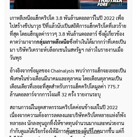
เกาหลีเหนือแฮ็กคริปโต 3.8 พันล้านดอลลาร์ในปี 2022 เพื่อ
ไปสร้างขีปนาวุธ ปีที่แล้วนับเป็นสถิติการแฮ็กคริปโตที่เลวร้าย
ที่สุด โดยแฮ็กมูลค่าราวๆ 3.8 พันล้านดอลลาร์ ซึ่งผู้เกี่ยวข้อง
คาดว่ามาจาก
กลุ่มเกาหลีเหนือ
ซึ่งทำเงินได้มากกว่าที่เคยเป็น
มา บริษัทวิเคราะห์บล็อกเชนในสหรัฐฯ กล่าวในรายงานเมื่อ
วันพุธ
อ้างอิงจากข้อมูลของ Chainalysis พบว่าการแฮ็กจะเยอะเป็น
พิเศษในช่วงเดือนมีนาคมและตุลาคม โดยเดือนตุลาคมเป็น
เดือนเดียวที่เยอะที่สุดสำหรับการแฮ็คคริปโตมูลค่า 775.7
ล้านดอลลาร์จากการโจมตี 32 ครั้ง รายงานระบุ
สถานการณ์ในอุตสาหกรรมคริปโตค่อนข้างแย่ในปี 2022
เนื่องจากความต้องการลดลงและบริษัทคริปโตหลายแห่งก็พัง
ทลายลง นักลงทุนถูกทิ้งให้ขาดทุนจำนวนมากและหน่วยงาน
กำกับดูแลได้เรียกร้องให้มีการ
คุ้มครองผู้บริโภค
มากขึ้น แต่ก็