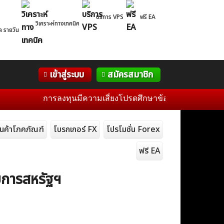
บริการ VPS
ฟรี EA
วิเคราะห์ทางเทคนิค
ล รายวัน
Correlation
WelTrade
กิจกรรม
เข้าสู่ระบบ
สมัครสมาชิก
Table
ฟอรั่ม
การลงทุนมีความเสี่ยงโปรดศึกษาข้อมูลก่อนการตัดสินใจลง
ินค้าโภคภัณฑ์
โบรกเกอร์ FX
โปรโมชั่น Forex
ฟรี EA
ยการสหรัฐฯ