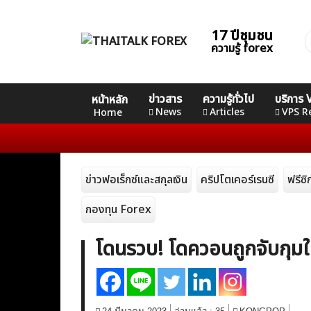
Skip
to
17 ปีชุมชน
ค
content
ความรู้ forex
ส
Home
คอร์ส
คอร์ส
คอร์ส
ข่าวสาร
ความรู้ทั่วไป
บริการ
หน้าหลัก
News
Basic
Advance
Professional
News
Articles
VPS R
Home
Articles
ข่าวฟอเร็กซ์และสกุลเงิน
คริปโตเคอร์เรนซี
ฟรีซ
VPS Register
กองทุน Forex
โดนรวบ! โดควอนถูกจับกุม