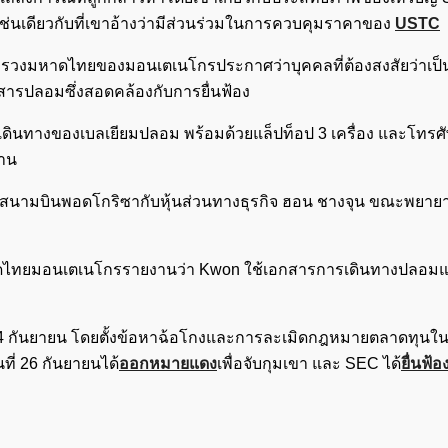
เช่นเดียวกับที่เขาอ้างว่ามีส่วนร่วมในการควบคุมราคาของ
USTC
ีกระทรวงมหาดไทยของมอนเตเนโกรประกาศว่าบุคคลที่ต้องสงสัยว่าเป
สารปลอมซึ่งสอดคล้องกับการยื่นฟ้อง
ินทางของเบลเยียมปลอม พร้อมด้วยแล็ปท็อป 3 เครื่อง และโทรศัพ
งาน
ตัวในสนามบินพอดโกริซากับหุ้นส่วนทางธุรกิจ ฮอน ชางจุน ขณะพยา
หาดไทยมอนเตเนโกรรายงานว่า Kwon ใช้เอกสารการเดินทางปลอม
 14 กันยายน โดยตั้งข้อหาฉ้อโกงและการละเมิดกฎหมายตลาดทุนในร
ี่ 26 กันยายนได้
ออกหมายแดง
เพื่อจับกุมเขา และ SEC ได้
ยื่นฟ้อ