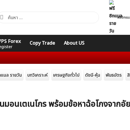
้นหา
ฟรีซิกแน
ำหรับ:
คอร์ส
รวมคำศัพท์
รวมคำศัพท์
 VPS Forex
Copy Trade
About US
Expert
Indicators
ทั่วไป
egister
ิกแนล รายวัน
บทวิเคราะห์
เศรษฐกิจทั่วไป
ดัชนี-หุ้น
พันธบัตร
ส
ในมอนเตเนโกร พร้อมข้อหาฉ้อโกงจากอั