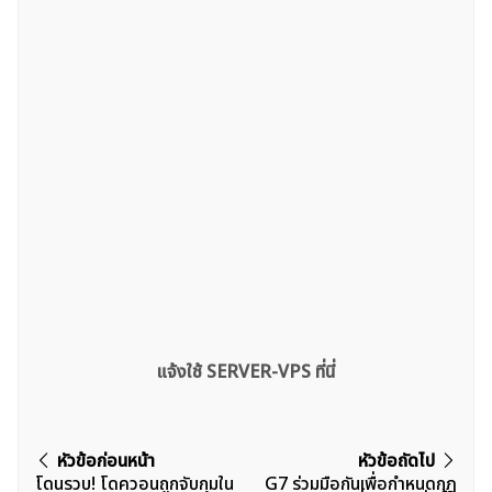
สำหรับ:
แจ้งใช้ SERVER-VPS ที่นี่
แนะแนว
หัวข้อก่อนหน้า
หัวข้อถัดไป
โดนรวบ! โดควอนถูกจับกุมใน
G7 ร่วมมือกันเพื่อกำหนดกฎ