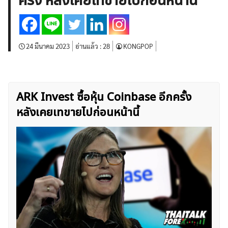
ครั้ง หลังเคยเทขายไปก่อนหน้านี้
บทวิเคราะห์
เศรษฐกิจทั่วไป
ดัชนี-หุ้น
พันธบัตร
สินค้าโภคภัณฑ์
โบรกเกอร์ FX
โปรโมชั่น Forex
กองทุน Forex
ฟรี EA
24 มีนาคม 2023
อ่านแล้ว :
28
KONGPOP
ARK Invest ซื้อหุ้น Coinbase อีกครั้ง
หลังเคยเทขายไปก่อนหน้านี้