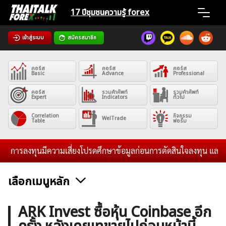
Skip
17 ปีชุมชน
ความรู้ forex
to
content
เข้าสู่ระบบ
สมัครสมาชิก
Home
คอร์ส
คอร์ส
คอร์ส
News
Basic
Advance
Professional
คอร์ส
รวมคำศัพท์
รวมคำศัพท์
Expert
Indicators
ทั่วไป
Articles
Correlation
กิจกรรม
WelTrade
Table
ฟอรั่ม
VPS Register
การลงทุนมีความเสี่ยงโปรดศึกษาข้อมูลก่อนการตัดสินใจลงทุน และไม่รับ
เลือกเมนูหลัก
ค้นหา
ข่าวฟอเร็กซ์และสกุลเงิน
คริปโตเคอร์เรนซี
ฟรีซิกแนล รายวัน
ARK Invest ซื้อหุ้น Coinbase อีก
สำหรับ: