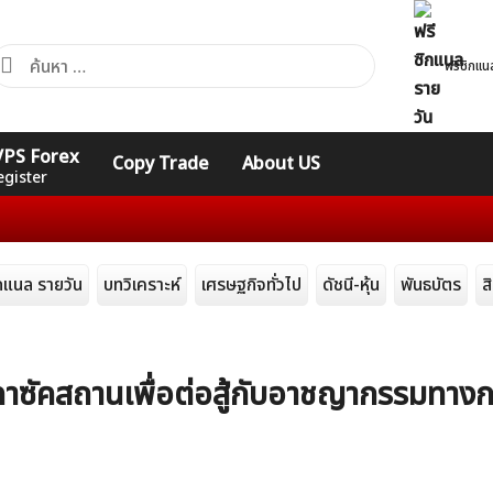
้นหา
ฟรีซิกแน
ำหรับ:
คอร์ส
รวมคำศัพท์
รวมคำศัพท์
 VPS Forex
Copy Trade
About US
Expert
Indicators
ทั่วไป
egister
การล
ิกแนล รายวัน
บทวิเคราะห์
เศรษฐกิจทั่วไป
ดัชนี-หุ้น
พันธบัตร
ส
ซัคสถานเพื่อต่อสู้กับอาชญากรรมทางก