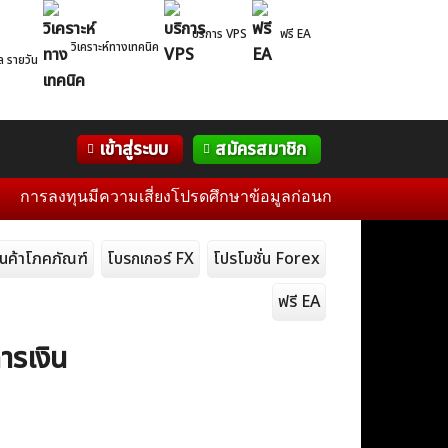
บริการ VPS
ฟรี EA
วิเคราะห์ทางเทคนิค
ล รายวัน
Correlation
WelTrade
กิจกรรม
เข้าสู่ระบบ
สมัครสมาชิก
Table
ฟอรั่ม
งทุนมีความเสี่ยงโปรดศึกษาข้อมูลก่อนการตัดสินใจลงทุน และไม่ร
ินค้าโภคภัณฑ์
โบรกเกอร์ FX
โปรโมชั่น Forex
ฟรี EA
ารเงิน