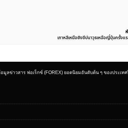
ห
เกาหลีเหนือยิงขีปนาวุธเหนือญี่ปุ่นครั้ง
ข้อมูลข่าวสาร ฟอเร็กซ์ (FOREX) ยอดนิยมอันดับต้น ๆ ของประเท