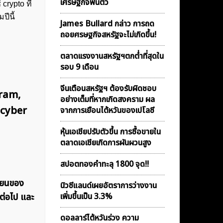
เศรษฐกิจฟื้นตัว
rypto ที่
ีนี้
James Bullard กล่าว การถด
ถอยศรษฐกิจสหรัฐจะไม่เกิดขึ้น!
ตลาดเเรงงานสหรัฐฯตกต่ำที่สุดใน
รอบ 9 เดือน
จีนเตือนสหรัฐฯ ต้องรับผิดชอบ
ram,
อย่างเต็มที่หากเกิดสงคราม ผล
 cyber
จากการเยือนไต้หวันของเปโลซี
หุ้นเอเชียปรับตัวขึ้น การซื้อขายใน
ตลาดเอเชียเกิดการผันผวนสูง
สปอตทองคำทะลุ 1800 จุด!!
วียนของ
นิวซีแลนด์เผยอัตราการว่างงาน
ต่อไป และ
เพิ่มขึ้นเป็น 3.3%
ดอลลาร์ไต้หวันร่วง ความ