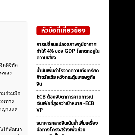
หัวข้อที่เกี่ยวข้อง
การเปลี่ยนแปลงสภาพภูมิอากาศ
ทำให้ 4% ของ GDP โลกตกอยู่ใน
ความเสี่ยง
นดิจิทัล
น้ำมันเพิ่มกำไรจากความตึงเครียด
ินของ
ก๊าซรัสเซีย หวังกระตุ้นเศรษฐกิจ
จีน
วามร่วมมือ
ECB ต้องจับตาการคาดการณ์
รรมทาง
เงินเฟ้อที่สูงกว่าเป้าหมาย -ECB
งอาญาและ
VP
ธนาคารกลางจีนเน้นย้ำเพิ่มเครื่อง
มือทางโครงสร้างเพื่อช่วย
ังได้พัฒนา