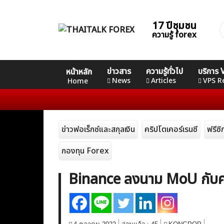
Skip
to
17 ปีชุมชน
ค
content
ความรู้ forex
ส
Home
คอร์ส
คอร์ส
คอร์ส
ข่าวสาร
ความรู้ทั่วไป
บริการ
หน้าหลัก
News
Basic
Advance
Professional
News
Articles
VPS R
Home
Articles
ข่าวฟอเร็กซ์และสกุลเงิน
คริปโตเคอร์เรนซี
ฟรีซ
VPS Register
กองทุน Forex
Binance ลงนาม MoU กับคา