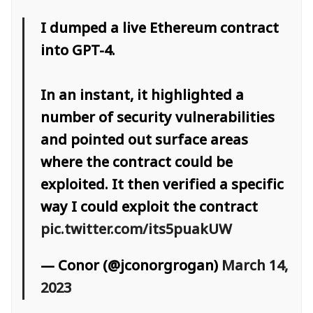
I dumped a live Ethereum contract
into GPT-4.
In an instant, it highlighted a
number of security vulnerabilities
and pointed out surface areas
where the contract could be
exploited. It then verified a specific
way I could exploit the contract
pic.twitter.com/its5puakUW
ค้นหา
— Conor (@jconorgrogan)
March 14,
สำหรับ:
2023