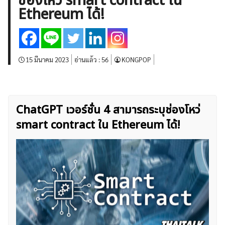
ช่องโหว่ smart contract ใน
บทวิเคราะห์
เศรษฐกิจทั่วไป
ดัชนี-หุ้น
พันธบัตร
Ethereum ได้!
สินค้าโภคภัณฑ์
โบรกเกอร์ FX
โปรโมชั่น Forex
กองทุน Forex
ฟรี EA
15 มีนาคม 2023
อ่านแล้ว :
56
KONGPOP
ChatGPT เวอร์ชั่น 4 สามารถระบุช่องโหว่
smart contract ใน Ethereum ได้!