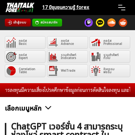
Skip
17 ปีชุมชน
ความรู้ forex
to
content
เข้าสู่ระบบ
สมัครสมาชิก
Home
คอร์ส
คอร์ส
คอร์ส
News
Basic
Advance
Professional
คอร์ส
รวมคำศัพท์
รวมคำศัพท์
Expert
Indicators
ทั่วไป
Articles
Correlation
กิจกรรม
WelTrade
Table
ฟอรั่ม
VPS Register
ลงทุนมีความเสี่ยงโปรดศึกษาข้อมูลก่อนการตัดสินใจลงทุน และไม่รับระด
เลือกเมนูหลัก
ค้นหา
ข่าวฟอเร็กซ์และสกุลเงิน
คริปโตเคอร์เรนซี
ฟรีซิกแนล รายวัน
ChatGPT เวอร์ชั่น 4 สามารถระบุ
สำหรับ: