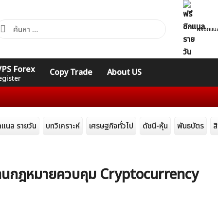
้นหา
ฟรีซิกแน
ำหรับ:
คอร์ส
รวมคำศัพท์
รวมคำศัพท์
 VPS Forex
Copy Trade
About US
Expert
Indicators
ทั่วไป
egister
ก
ิกแนล รายวัน
บทวิเคราะห์
เศรษฐกิจทั่วไป
ดัชนี-หุ้น
พันธบัตร
ส
ค้านกฎหมายควบคุม Cryptocurrency