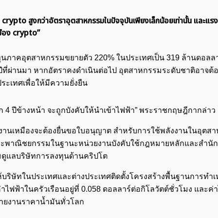
องขุด crypto สูงกว่าอัตราอุตสาหกรรมในปัจจุบันเพียงเล็กน้อยเท่านั้น และแ
มือง crypto”
งทุนภาคอุตสาหกรรมขยายตัว 220% ในประเทศเป็น 319 ล้านดอลลา
 ปีที่ผ่านมา หากอัตราคงดำเนินต่อไป อุตสาหกรรมระดับชาติอาจต้
ะเทศเพื่อให้มีความยั่งยืน
ก 4 ปีข้างหน้า จะถูกบังคับให้นำเข้าไฟฟ้า” พระราชกฤษฎีกากล่าว
ค้นหา
นงานเหมืองจะต้องยื่นขอใบอนุญาต สำหรับการใช้พลังงานในอุตส
สำหรับ:
มและพาณิชยกรรมในฐานะหน่วยงานบังคับใช้กฎหมายหลักและสำนัก
ุมดูแลบริษัทการลงทุนด้านคริปโต
ให้บริษัทในประเทศและต่างประเทศติดตั้งโครงสร้างพื้นฐานการทำ
าไฟฟ้าในครัวเรือนอยู่ที่ 0.058 ดอลลาร์ต่อกิโลวัตต์ชั่วโมง และค่
มรายงานราคาน้ำมันทั่วโลก