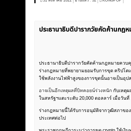
31 สิงหาคม 2022
อ่านแล้ว :
52
KONGPOP
ประธานาธิบดีปารากวัยคัดค้านกฎ
ประธานาธิบดีปารากวัยคัดค้านกฎหมายควบคุ
ร่างกฎหมายที่พยายามยอมรับการขุด คริปโตเค
ใช้พลังงานไฟฟ้าสูงของการขุดนั้นอาจเป็นอ
อาจเป็นอีกเหตุผลที่บิทคอยน์ร่วงหนัก
กับเหตุผ
ในสหรัฐฯเเตะระดับ 20,000 ดอลลาร์ เมื่อวันที่
ร่างกฎหมายนี้ได้รับการอนุมัติจากวุฒิสภาขอ
ประเทศต่อไป
พระราชกฤษฎีการะบุว่าการขุด crypto ใช้เงินทุน