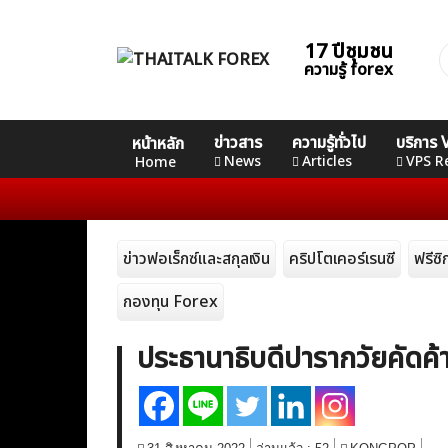
Skip
to
17 ปีชุมชน
ค
content
ความรู้ forex
ส
Home
คอร์ส
คอร์ส
คอร์ส
ข่าวสาร
ความรู้ทั่วไป
บริการ
หน้าหลัก
News
Basic
Advance
Professional
News
Articles
VPS R
Home
Articles
ข่าวฟอเร็กซ์และสกุลเงิน
คริปโตเคอร์เรนซี
ฟรีซ
VPS Register
กองทุน Forex
ประธานาธิบดีปารากวัยคัด