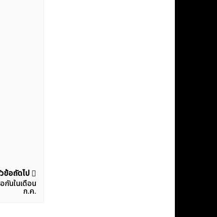
ัวข้อถัดไป
่อกันในเดือน
ก.ค.