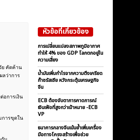
หัวข้อที่เกี่ยวข้อง
การเปลี่ยนแปลงสภาพภูมิอากาศ
ทำให้ 4% ของ GDP โลกตกอยู่ใน
ความเสี่ยง
ย คัดค้าน
น้ำมันเพิ่มกำไรจากความตึงเครียด
ุผลว่าการ
ก๊าซรัสเซีย หวังกระตุ้นเศรษฐกิจ
จีน
ต่อการเงิน
ECB ต้องจับตาการคาดการณ์
เงินเฟ้อที่สูงกว่าเป้าหมาย -ECB
VP
รมการขุดใน
ธนาคารกลางจีนเน้นย้ำเพิ่มเครื่อง
มือทางโครงสร้างเพื่อช่วย
ากับ