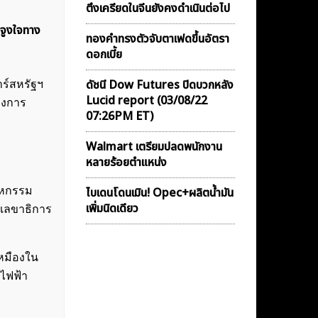
ตึงเครียดในจีนยังคงดำเนินต่อไป
รงจูงใจทาง
ทองคำทรงตัวจับตาเฟดขึ้นอัตรา
ดอกเบี้ย
ดัชนี Dow Futures ปิดบวกหลัง
ร์สหรัฐฯ
Lucid report (03/08/22
องการ
07:26PM ET)
Walmart เตรียมปลดพนักงาน
หลายร้อยตำแหน่ง
ไบเดนโดนเมิน! Opec+ผลิตน้ำมัน
าหกรรม
เพิ่มนิดเดียว
เลขาธิการ
เหมืองใน
าไฟฟ้า