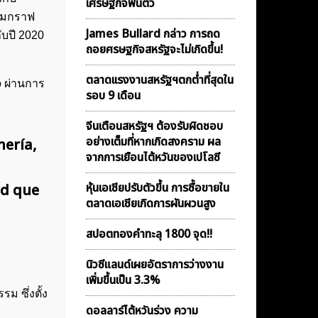
เศรษฐกิจฟื้นตัว
ตามกราฟ
James Bullard กล่าว การถด
ับปี 2020
ถอยศรษฐกิจสหรัฐจะไม่เกิดขึ้น!
ตลาดเเรงงานสหรัฐฯตกต่ำที่สุดใน
o ผ่านการ
รอบ 9 เดือน
จีนเตือนสหรัฐฯ ต้องรับผิดชอบ
อย่างเต็มที่หากเกิดสงคราม ผล
nería,
จากการเยือนไต้หวันของเปโลซี
หุ้นเอเชียปรับตัวขึ้น การซื้อขายใน
ad que
ตลาดเอเชียเกิดการผันผวนสูง
สปอตทองคำทะลุ 1800 จุด!!
นิวซีแลนด์เผยอัตราการว่างงาน
เพิ่มขึ้นเป็น 3.3%
ม ซึ่งตั้ง
ดอลลาร์ไต้หวันร่วง ความ