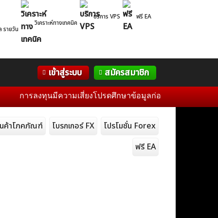
บริการ VPS
ฟรี EA
วิเคราะห์ทางเทคนิค
ล รายวัน
Correlation
WelTrade
กิจกรรม
เข้าสู่ระบบ
สมัครสมาชิก
Table
ฟอรั่ม
ารลงทุนมีความเสี่ยงโปรดศึกษาข้อมูลก่อนการตัดสินใจลงทุน และไ
ินค้าโภคภัณฑ์
โบรกเกอร์ FX
โปรโมชั่น Forex
ฟรี EA