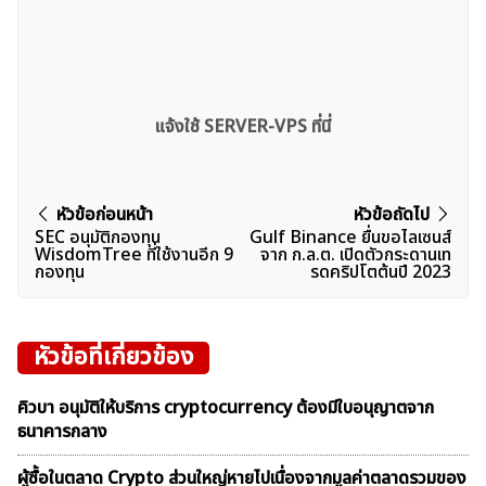
แจ้งใช้ SERVER-VPS ที่นี่
แนะแนว
หัวข้อก่อนหน้า
หัวข้อถัดไป
SEC อนุมัติกองทุน
Gulf Binance ยื่นขอไลเซนส์
เรื่อง
WisdomTree ที่ใช้งานอีก 9
จาก ก.ล.ต. เปิดตัวกระดานเท
กองทุน
รดคริปโตต้นปี 2023
หัวข้อที่เกี่ยวข้อง
คิวบา อนุมัติให้บริการ cryptocurrency ต้องมีใบอนุญาตจาก
ธนาคารกลาง
ผู้ซื้อในตลาด Crypto ส่วนใหญ่หายไปเนื่องจากมูลค่าตลาดรวมของ