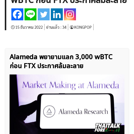
wBTC ก่อน FTX ประกาศล้มละลาย
บทวิเคราะห์
เศรษฐกิจทั่วไป
ดัชนี-หุ้น
พันธบัตร
สินค้าโภคภัณฑ์
โบรกเกอร์ FX
โปรโมชั่น Forex
กองทุน Forex
ฟรี EA
15 ธันวาคม 2022
อ่านแล้ว :
34
KONGPOP
Alameda พยายามแลก 3,000 wBTC
ก่อน FTX ประกาศล้มละลาย