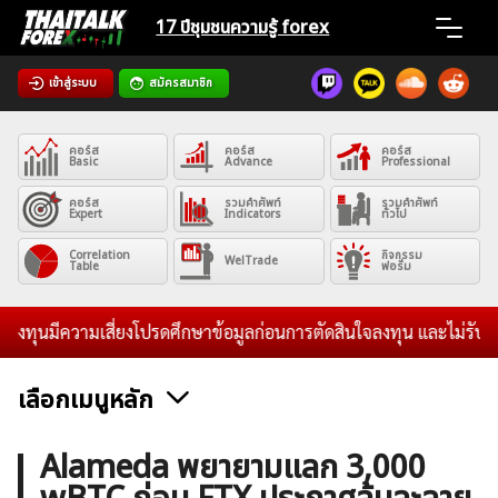
Skip
17 ปีชุมชน
ความรู้ forex
to
content
เข้าสู่ระบบ
สมัครสมาชิก
Home
คอร์ส
คอร์ส
คอร์ส
News
Basic
Advance
Professional
คอร์ส
รวมคำศัพท์
รวมคำศัพท์
Expert
Indicators
ทั่วไป
Articles
Correlation
กิจกรรม
WelTrade
Table
ฟอรั่ม
VPS Register
ุนมีความเสี่ยงโปรดศึกษาข้อมูลก่อนการตัดสินใจลงทุน และไม่รับระดมทุ
เลือกเมนูหลัก
ค้นหา
ข่าวฟอเร็กซ์และสกุลเงิน
คริปโตเคอร์เรนซี
ฟรีซิกแนล รายวัน
Alameda พยายามแลก 3,000
สำหรับ: