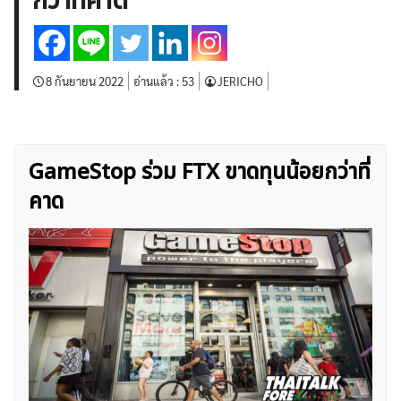
กว่าที่คาด
บทวิเคราะห์
เศรษฐกิจทั่วไป
ดัชนี-หุ้น
พันธบัตร
สินค้าโภคภัณฑ์
โบรกเกอร์ FX
โปรโมชั่น Forex
กองทุน Forex
ฟรี EA
8 กันยายน 2022
อ่านแล้ว :
53
JERICHO
GameStop ร่วม FTX ขาดทุนน้อยกว่าที่
คาด