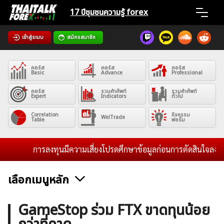
Skip
17 ปีชุมชน
ความรู้ forex
to
content
เข้าสู่ระบบ
สมัครสมาชิก
Home
คอร์ส
คอร์ส
คอร์ส
News
Basic
Advance
Professional
คอร์ส
รวมคำศัพท์
รวมคำศัพท์
Expert
Indicators
ทั่วไป
Articles
Correlation
กิจกรรม
WelTrade
Table
ฟอรั่ม
VPS Register
การลงทุนมีความเสี่ยงโปรดศึกษาข้อมูลก่อนการตัดสินใจลงทุน แล
เลือกเมนูหลัก
ค้นหา
ข่าวฟอเร็กซ์และสกุลเงิน
คริปโตเคอร์เรนซี
ฟรีซิกแนล รายวัน
GameStop ร่วม FTX ขาดทุนน้อย
สำหรับ: