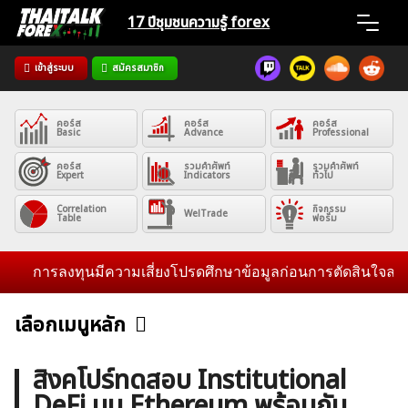
Skip
17 ปีชุมชน
ความรู้ forex
to
content
เข้าสู่ระบบ
สมัครสมาชิก
Home
คอร์ส
คอร์ส
คอร์ส
News
Basic
Advance
Professional
คอร์ส
รวมคำศัพท์
รวมคำศัพท์
Expert
Indicators
ทั่วไป
Articles
Correlation
กิจกรรม
WelTrade
Table
ฟอรั่ม
VPS Register
การลงทุนมีความเสี่ยงโปรดศึกษาข้อมูลก่อนการตัดสินใจลงทุน และ
เลือกเมนูหลัก
ข่าวฟอเร็กซ์และสกุลเงิน
คริปโตเคอร์เรนซี
ฟรีซิกแนล รายวัน
ค้นหา
สิงคโปร์ทดสอบ Institutional
สำหรับ:
DeFi บน Ethereum พร้อมกับ
บทวิเคราะห์
เศรษฐกิจทั่วไป
ดัชนี-หุ้น
พันธบัตร