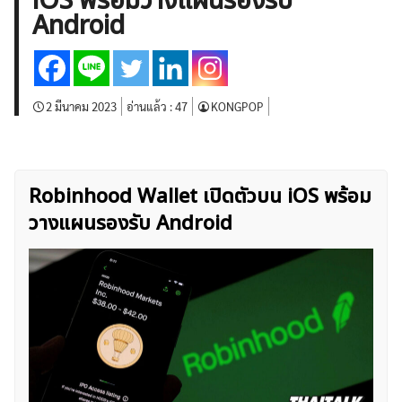
iOS พร้อมวางแผนรองรับ
บทวิเคราะห์
เศรษฐกิจทั่วไป
ดัชนี-หุ้น
พันธบัตร
Android
สินค้าโภคภัณฑ์
โบรกเกอร์ FX
โปรโมชั่น Forex
กองทุน Forex
ฟรี EA
2 มีนาคม 2023
อ่านแล้ว :
47
KONGPOP
Robinhood Wallet เปิดตัวบน iOS พร้อม
วางแผนรองรับ Android