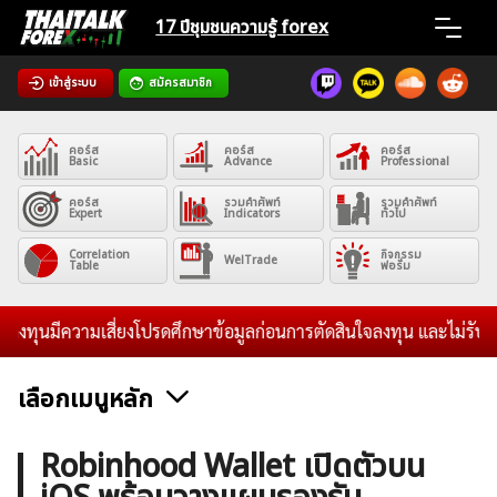
Skip
17 ปีชุมชน
ความรู้ forex
to
content
เข้าสู่ระบบ
สมัครสมาชิก
Home
คอร์ส
คอร์ส
คอร์ส
News
Basic
Advance
Professional
คอร์ส
รวมคำศัพท์
รวมคำศัพท์
Expert
Indicators
ทั่วไป
Articles
Correlation
กิจกรรม
WelTrade
Table
ฟอรั่ม
VPS Register
ุนมีความเสี่ยงโปรดศึกษาข้อมูลก่อนการตัดสินใจลงทุน และไม่รับระดมท
เลือกเมนูหลัก
ค้นหา
ข่าวฟอเร็กซ์และสกุลเงิน
คริปโตเคอร์เรนซี
ฟรีซิกแนล รายวัน
Robinhood Wallet เปิดตัวบน
สำหรับ: