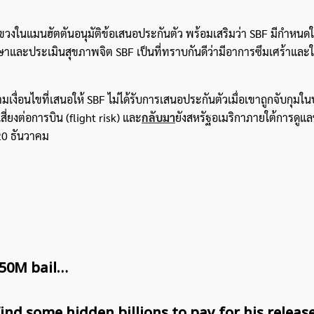
ขวงในแมนฮัตตันอนุมัติข้อเสนอประกันตัว พร้อมเสริมว่า SBF มีกำหนดใ
ษาและประเมินสุขภาพจิต SBF เป็นที่ทราบกันดีว่ามีอาการซึมเศร้าและ
ค้นหา
สำหรับ:
เงื่อนไขที่เสนอให้ SBF ไม่ได้รับการเสนอประกันตัวเมื่อเขาถูกจับกุม
่ยงต่อการบิน (flight risk) และ
กลับมา
ยังสหรัฐอเมริกาภายใต้การดูแ
 20 ธันวาคม
250M bail…
ind some hidden billions to pay for his releas