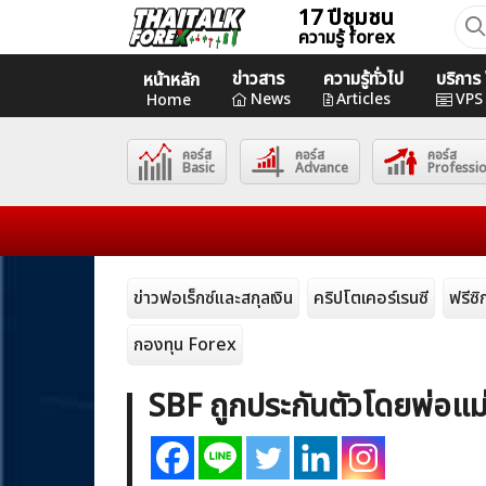
Skip
17 ปีชุมชน
ค้นห
ความรู้ forex
to
สำหร
content
ข่าวสาร
ความรู้ทั่วไป
บริกา
หน้าหลัก
Home
News
Articles
VPS
Home
คอร์ส
คอร์ส
คอร์ส
News
Basic
Advance
Professi
Articles
VPS Register
ข่าวฟอเร็กซ์และสกุลเงิน
คริปโตเคอร์เรนซี
ฟรีซ
กองทุน Forex
SBF ถูกประกันตัวโดยพ่อแม่