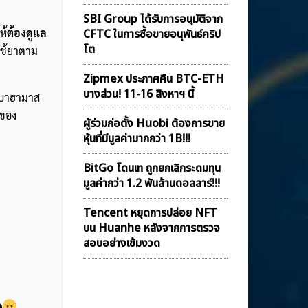
SBI Group ได้รับการอนุมัติจาก
ห้
ต้องดูแล
CFTC ในการซื้อขายอนุพันธ์คริป
โต
ใช้ยาตาม
Zipmex ประกาศคืน BTC-ETH
บางส่วน! 11-16 สิงหาฯ นี้
ในบาฮามาส
ลของ
ผู้ร่วมก่อตั้ง Huobi ต้องการขาย
หุ้นที่มีมูลค่ามากกว่า 1B!!!
BitGo โดนเท ถูกยกเลิกระดมทุน
มูลค่ากว่า 1.2 พันล้านดอลลาร์!!!
Tencent หยุดการปล่อย NFT
บน Huanhe หลังจากการตรวจ
สอบอย่างเข้มงวด
e