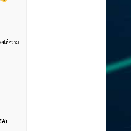
สองให้ความ
EA)