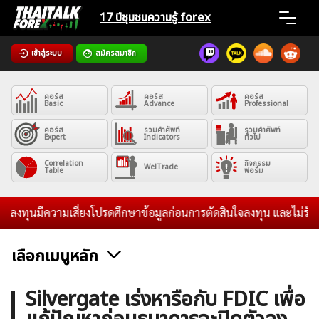
Skip
17 ปีชุมชน
ความรู้ forex
to
content
เข้าสู่ระบบ
สมัครสมาชิก
Home
คอร์ส
คอร์ส
คอร์ส
News
Basic
Advance
Professional
คอร์ส
รวมคำศัพท์
รวมคำศัพท์
Expert
Indicators
ทั่วไป
Articles
Correlation
กิจกรรม
WelTrade
Table
ฟอรั่ม
VPS Register
งทุนมีความเสี่ยงโปรดศึกษาข้อมูลก่อนการตัดสินใจลงทุน และไม่รับระด
เลือกเมนูหลัก
ค้นหา
ข่าวฟอเร็กซ์และสกุลเงิน
คริปโตเคอร์เรนซี
ฟรีซิกแนล รายวัน
Silvergate เร่งหารือกับ FDIC เพื่อ
สำหรับ: