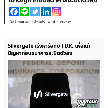
แก้ปัญหาก่อนธนาคารจะปิดตัวลง
บทวิเคราะห์
เศรษฐกิจทั่วไป
ดัชนี-หุ้น
พันธบัตร
สินค้าโภคภัณฑ์
โบรกเกอร์ FX
โปรโมชั่น Forex
กองทุน Forex
ฟรี EA
8 มีนาคม 2023
อ่านแล้ว :
37
KONGPOP
Silvergate เร่งหารือกับ FDIC เพื่อแก้
ปัญหาก่อนธนาคารจะปิดตัวลง