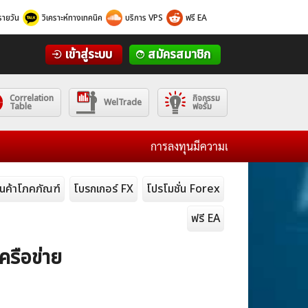
รายวัน
วิเคราะห์ทางเทคนิค
บริการ VPS
ฟรี EA
เข้าสู่ระบบ
สมัครสมาชิก
Correlation
กิจกรรม
WelTrade
Table
ฟอรั่ม
การลงทุนมีความเสี่ยงโปรดศึกษาข้อมูลก่อน
ินค้าโภคภัณฑ์
โบรกเกอร์ FX
โปรโมชั่น Forex
ฟรี EA
ครือข่าย