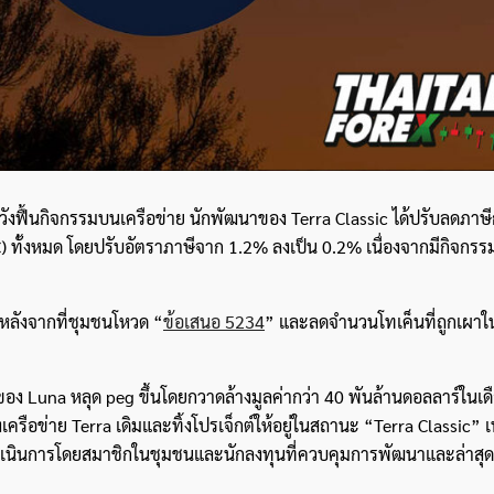
ังฟื้นกิจกรรมบนเครือข่าย นักพัฒนาของ Terra Classic ได้ปรับลดภาษี
) ทั้งหมด โดยปรับอัตราภาษีจาก 1.2% ลงเป็น 0.2% เนื่องจากมีกิจกรร
ี้หลังจากที่ชุมชนโหวด “
ข้อเสนอ 5234
” และลดจำนวนโทเค็นที่ถูกเผาใ
อง Luna หลุด peg ขึ้นโดยกวาดล้างมูลค่ากว่า 40 พันล้านดอลลาร์ในเด
รือข่าย Terra เดิมและทิ้งโปรเจ็กต์ให้อยู่ในสถานะ “Terra Classic” เพ
ค้นหา
ดำเนินการโดยสมาชิกในชุมชนและนักลงทุนที่ควบคุมการพัฒนาและล่าสุ
สำหรับ: