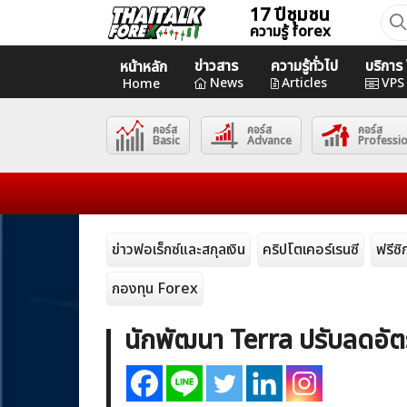
Skip
17 ปีชุมชน
ค้นห
ความรู้ forex
to
สำหร
content
ข่าวสาร
ความรู้ทั่วไป
บริกา
หน้าหลัก
Home
News
Articles
VPS
Home
คอร์ส
คอร์ส
คอร์ส
News
Basic
Advance
Professi
Articles
VPS Register
ข่าวฟอเร็กซ์และสกุลเงิน
คริปโตเคอร์เรนซี
ฟรีซ
กองทุน Forex
นักพัฒนา Terra ปรับลดอัต