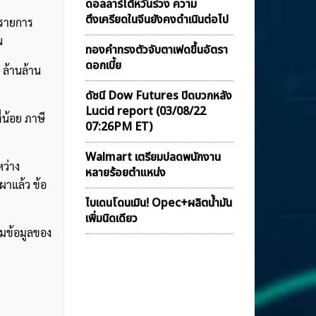
ดอลลาร์ไต้หวันร่วง ความ
ตึงเครียดในจีนยังคงดำเนินต่อไป
ะรายการ
น
ทองคำทรงตัวจับตาเฟดขึ้นอัตรา
ดอกเบี้ย
 ล้านล้าน
ดัชนี Dow Futures ปิดบวกหลัง
Lucid report (03/08/22
่น้อย ภาษี
07:26PM ET)
Walmart เตรียมปลดพนักงาน
ว่าง
หลายร้อยตำแหน่ง
ผาแล้ว ข้อ
ไบเดนโดนเมิน! Opec+ผลิตน้ำมัน
เพิ่มนิดเดียว
ามข้อมูลของ