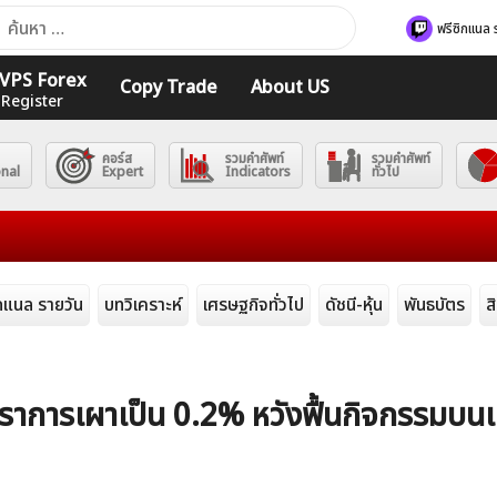
า
ฟรีซิกแนล 
ับ:
ร VPS Forex
Copy Trade
About US
 Register
คอร์ส
รวมคำศัพท์
รวมคำศัพท์
onal
Expert
Indicators
ทั่วไป
ิกแนล รายวัน
บทวิเคราะห์
เศรษฐกิจทั่วไป
ดัชนี-หุ้น
พันธบัตร
ส
ราการเผาเป็น 0.2% หวังฟื้นกิจกรรมบนเ