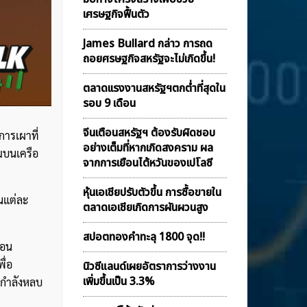
เศรษฐกิจฟื้นตัว
James Bullard กล่าว การถด
ถอยศรษฐกิจสหรัฐจะไม่เกิดขึ้น!
ตลาดเเรงงานสหรัฐฯตกต่ำที่สุดใน
รอบ 9 เดือน
จีนเตือนสหรัฐฯ ต้องรับผิดชอบ
การเผาที่
อย่างเต็มที่หากเกิดสงคราม ผล
มบนเครือ
จากการเยือนไต้หวันของเปโลซี
หุ้นเอเชียปรับตัวขึ้น การซื้อขายใน
นแต่ละ
ตลาดเอเชียเกิดการผันผวนสูง
สปอตทองคำทะลุ 1800 จุด!!
ือน
ื่อ
นิวซีแลนด์เผยอัตราการว่างงาน
เพิ่มขึ้นเป็น 3.3%
ดกำลังหลบ