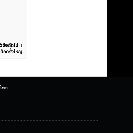
ัวข้อถัดไป
็กครั้งใหญ่
ศไทย