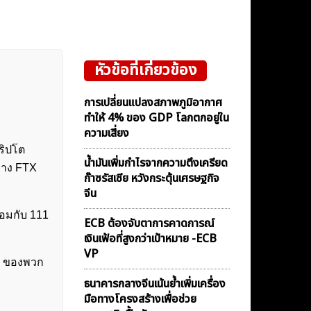
หัวข้อที่เกี่ยวข้อง
การเปลี่ยนแปลงสภาพภูมิอากาศ
ทำให้ 4% ของ GDP โลกตกอยู่ใน
ความเสี่ยง
ริปโต
น้ำมันเพิ่มกำไรจากความตึงเครียด
่าง FTX
ก๊าซรัสเซีย หวังกระตุ้นเศรษฐกิจ
จีน
้อมกับ 111
ECB ต้องจับตาการคาดการณ์
เงินเฟ้อที่สูงกว่าเป้าหมาย -ECB
VP
pto ของพวก
ธนาคารกลางจีนเน้นย้ำเพิ่มเครื่อง
มือทางโครงสร้างเพื่อช่วย