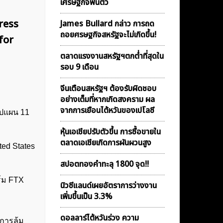
เศรษฐกิจฟื้นตัว
ress
James Bullard กล่าว การถด
ถอยศรษฐกิจสหรัฐจะไม่เกิดขึ้น!
for
ตลาดเเรงงานสหรัฐฯตกต่ำที่สุดใน
รอบ 9 เดือน
จีนเตือนสหรัฐฯ ต้องรับผิดชอบ
อย่างเต็มที่หากเกิดสงคราม ผล
จากการเยือนไต้หวันของเปโลซี
ุปแผน 11
หุ้นเอเชียปรับตัวขึ้น การซื้อขายใน
ตลาดเอเชียเกิดการผันผวนสูง
ted States
สปอตทองคำทะลุ 1800 จุด!!
ร์ม FTX
นิวซีแลนด์เผยอัตราการว่างงาน
เพิ่มขึ้นเป็น 3.3%
ดอลลาร์ไต้หวันร่วง ความ
 การล้ม