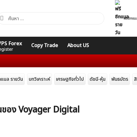
้นหา
ฟรีซิกแน
ำหรับ:
คอร์ส
รวมคำศัพท์
รวมคำศัพท์
 VPS Forex
Copy Trade
About US
Expert
Indicators
ทั่วไป
egister
การ
ิกแนล รายวัน
บทวิเคราะห์
เศรษฐกิจทั่วไป
ดัชนี-หุ้น
พันธบัตร
ส
ินของ Voyager Digital