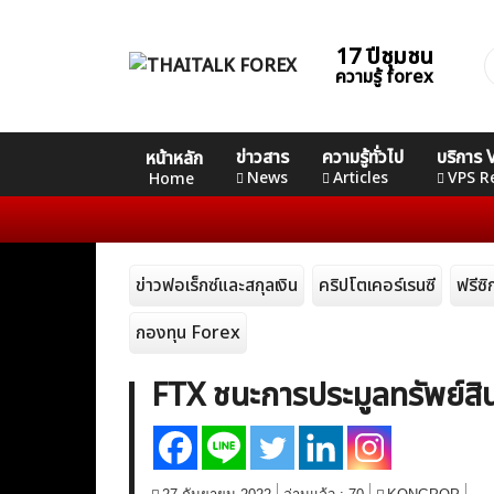
Skip
to
17 ปีชุมชน
ค
content
ความรู้ forex
ส
Home
คอร์ส
คอร์ส
คอร์ส
ข่าวสาร
ความรู้ทั่วไป
บริการ
หน้าหลัก
News
Basic
Advance
Professional
News
Articles
VPS R
Home
Articles
ข่าวฟอเร็กซ์และสกุลเงิน
คริปโตเคอร์เรนซี
ฟรีซ
VPS Register
กองทุน Forex
FTX ชนะการประมูลทรัพย์ส