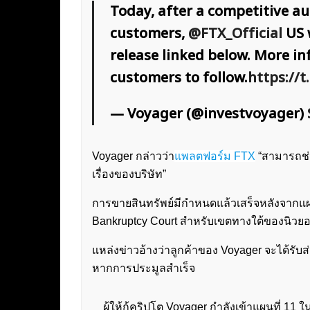
Today, after a competitive a
customers,
@FTX_Official
US w
release linked below. More 
customers to follow.
https://
— Voyager (@investvoyager)
Voyager กล่าวว่า
แพลตฟอร์ม FTX
“สามารถช่ว
เรื่องของบริษัท”
การขายสินทรัพย์มีกำหนดแล้วเสร็จหลังจากแผน 1
Bankruptcy Court สำหรับเขตทางใต้ของนิวยอร์กใ
แหล่งข่าวอ้างว่าลูกค้าของ Voyager จะได้รั
หากการประมูลสำเร็จ
ผู้ให้กู้คริปโต Voyager กำลังเข้าแผนที่ 11