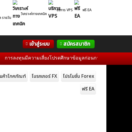
บริการ VPS
ฟรี EA
วิเคราะห์ทางเทคนิค
ล รายวัน
Correlation
WelTrade
กิจกรรม
เข้าสู่ระบบ
สมัครสมาชิก
Table
ฟอรั่ม
ลงทุนมีความเสี่ยงโปรดศึกษาข้อมูลก่อนการตัดสินใจลงทุน และไม่ร
ินค้าโภคภัณฑ์
โบรกเกอร์ FX
โปรโมชั่น Forex
ฟรี EA