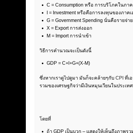
C = Consumption หรือ การบริโภคในภาคเอ
I = Investment หรือคือการลงทุนของภาค
G = Government Spending นั่นคือรายจ่
X = Export การส่งออก
M = Import การนำเข้า
วิธีการคำนวณจะเป็นดังนี้
GDP = C+I+G+(X-M)
ซึ่งหากเราดูไปดูมา มันก็จะคล้ายๆกับ
CPI
ที่เ
รวมของเศรษฐกิจว่ามีเงินหมุนเวียนในประเท
โดยที่
ถ้า GDP เป็นบวก – เเสดงให้เห็นถึงภาพรวม