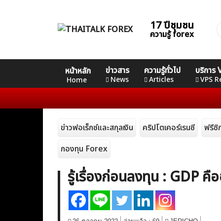
Skip
to
17 ปีชุมชน
ค
content
ความรู้ forex
ส
Home
คอร์ส
คอร์ส
คอร์ส
ข่าวสาร
ความรู้ทั่วไป
บริการ
หน้าหลัก
News
Basic
Advance
Professional
News
Articles
VPS R
Home
Articles
ข่าวฟอเร็กซ์และสกุลเงิน
คริปโตเคอร์เรนซี
ฟรีซ
VPS Register
กองทุน Forex
รู้เรื่องก่อนลงทุน : GDP คื