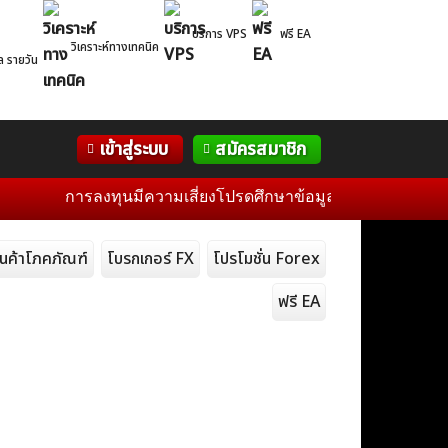
บริการ VPS
ฟรี EA
วิเคราะห์ทางเทคนิค
ล รายวัน
Correlation
WelTrade
กิจกรรม
เข้าสู่ระบบ
สมัครสมาชิก
Table
ฟอรั่ม
การลงทุนมีความเสี่ยงโปรดศึกษาข้อมูลก่อนการตัดสินใจลงทุน 
ินค้าโภคภัณฑ์
โบรกเกอร์ FX
โปรโมชั่น Forex
ฟรี EA