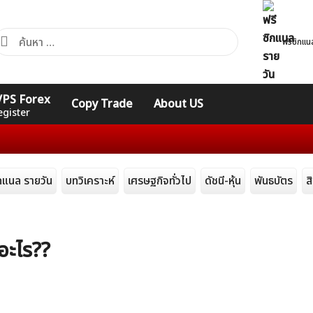
้นหา
ฟรีซิกแน
ำหรับ:
คอร์ส
รวมคำศัพท์
รวมคำศัพท์
 VPS Forex
Copy Trade
About US
Expert
Indicators
ทั่วไป
egister
ิกแนล รายวัน
บทวิเคราะห์
เศรษฐกิจทั่วไป
ดัชนี-หุ้น
พันธบัตร
ส
ออะไร??