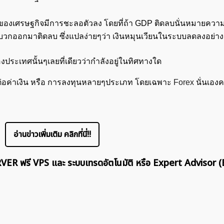
มของเศรษฐกิจมีการชะลอตัวลง โดยที่ถ้า GDP ติดลบนั่นหมายความ
วกออกมาติดลบ ซึ่งแปลง่ายๆว่า เงินหมุนเวียนในระบบลดลงอย่างเ
องประเทศนั้นๆเลยที่เดียวว่ากำลังอยู่ในทิศทางใด
ค้นหา
สำหรับ:
งมากต่อค่าเงิน หรือ การลงทุนหลายๆประเภท โดยเฉพาะ
Forex
นั่นเองค
อ่านข่าวเพิ่มเติม คลิกที่นี่!!
ERVER ฟรี VPS และ ระบบเทรดอัตโนมัติ หรือ Expert Advisor (