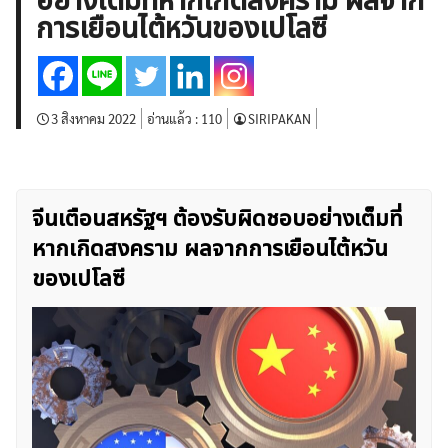
อย่างเต็มที่หากเกิดสงคราม ผลจาก
บทวิเคราะห์
เศรษฐกิจทั่วไป
ดัชนี-หุ้น
พันธบัตร
การเยือนไต้หวันของเปโลซี
สินค้าโภคภัณฑ์
โบรกเกอร์ FX
โปรโมชั่น Forex
กองทุน Forex
ฟรี EA
3 สิงหาคม 2022
อ่านแล้ว :
110
SIRIPAKAN
จีนเตือนสหรัฐฯ ต้องรับผิดชอบอย่างเต็มที่
หากเกิดสงคราม ผลจากการเยือนไต้หวัน
ของเปโลซี