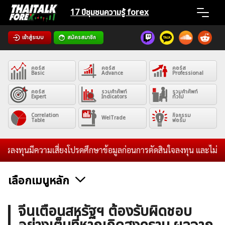
Skip
17 ปีชุมชน
ความรู้ forex
to
content
เข้าสู่ระบบ
สมัครสมาชิก
Home
คอร์ส
คอร์ส
คอร์ส
News
Basic
Advance
Professional
คอร์ส
รวมคำศัพท์
รวมคำศัพท์
Expert
Indicators
ทั่วไป
Articles
Correlation
กิจกรรม
WelTrade
Table
ฟอรั่ม
VPS Register
นมีความเสี่ยงโปรดศึกษาข้อมูลก่อนการตัดสินใจลงทุน และไม่รับระดมทุ
เลือกเมนูหลัก
ค้นหา
ข่าวฟอเร็กซ์และสกุลเงิน
คริปโตเคอร์เรนซี
ฟรีซิกแนล รายวัน
จีนเตือนสหรัฐฯ ต้องรับผิดชอบ
สำหรับ: