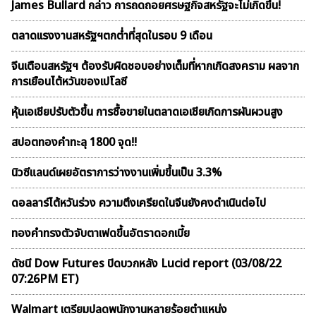
James Bullard กล่าว การถดถอยศรษฐกิจสหรัฐจะไม่เกิดขึ้น!
ตลาดเเรงงานสหรัฐฯตกต่ำที่สุดในรอบ 9 เดือน
จีนเตือนสหรัฐฯ ต้องรับผิดชอบอย่างเต็มที่หากเกิดสงคราม ผลจาก
การเยือนไต้หวันของเปโลซี
หุ้นเอเชียปรับตัวขึ้น การซื้อขายในตลาดเอเชียเกิดการผันผวนสูง
สปอตทองคำทะลุ 1800 จุด!!
นิวซีแลนด์เผยอัตราการว่างงานเพิ่มขึ้นเป็น 3.3%
ดอลลาร์ไต้หวันร่วง ความตึงเครียดในจีนยังคงดำเนินต่อไป
ทองคำทรงตัวจับตาเฟดขึ้นอัตราดอกเบี้ย
ดัชนี Dow Futures ปิดบวกหลัง Lucid report (03/08/22
07:26PM ET)
Walmart เตรียมปลดพนักงานหลายร้อยตำแหน่ง