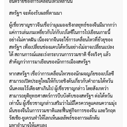
อันตรายของการเคลื่อนไหวเหล่านั้น
สหรัฐฯ จะต้องรับผลที่ตามมา
ผู้เชี่ยวชาญชาวจีนเชื่อว่ามุมมองเชิงกลยุทธ์ของจีนมีมากกว่า
แค่การเล่นเกมเหยี่ยวกับไก่กับเปโลซีในการไปเยือนเกาะนี้
อย่างไม่คาดฝัน เนื่องจากจีนจะใช้การเคลื่อนไหวที่ยั่วยุของ
สหรัฐฯ เพื่อเปลี่ยนช่องแคบไต้หวันอย่างไม่อาจเปลี่ยนแปลง
ได้ สถานการณ์และเร่งกระบวนการรวมชาติ ซึ่งจริงๆ แล้ว
สำคัญกว่าการมาเยือนของนักการเมืองสหรัฐฯ
หากสหรัฐฯ เชื่อว่าการเคลื่อนไหวของนักผจญภัยของเปโลซี
สามารถเปิดประตูใหม่ให้กับวอชิงตันเกี่ยวกับคำถามไต้หวัน
นั่นคงจะไร้เดียงสาเกินไป ผู้เชี่ยวชาญกล่าว โดยสังเกตว่า
สามารถยุติยุทธศาสตร์การบีบบังคับของสหรัฐฯ ต่อไต้หวัน
เท่านั้น ผู้เชี่ยวชาญกล่าวเสริมว่าไม่มีใครควรดูแคลนความมุ่ง
มั่นของจีนในการรวมชาติและฟื้นฟูกิจการของจีน และวิกฤต
รัสเซีย-ยูเครนทำให้โลกเห็นผลลัพธ์ของการผลักดัน
มหาอำนาจให้แคบลง