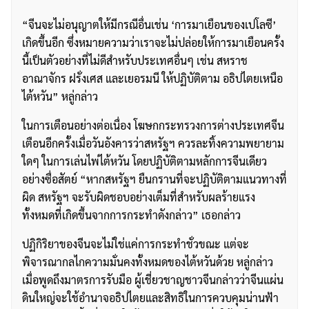
“จีนจะไม่อนุญาตให้มีกรณีอื่นเช่น ‘การมาเยือนของเปโลซี’
เกิดขึ้นอีก ซึ่งหมายความว่าเราจะไม่ปล่อยให้การมาเยือนครั้ง
นี้เป็นตัวอย่างที่ไม่ดีสำหรับประเทศอื่นๆ เช่น สหราช
อาณาจักร ฝรั่งเศส และเยอรมนี ให้ปฏิบัติตาม อธิปไตยเหนือ
ไต้หวัน” หลู่กล่าว
ในการเตือนอย่างต่อเนื่อง โฆษกกระทรวงการต่างประเทศจีน
เตือนอีกครั้งเมื่อวันอังคารว่าสหรัฐฯ ควรละทิ้งความพยายาม
ใดๆ ในการเล่นไพ่ไต้หวัน โดยปฏิบัติตามหลักการจีนเดียว
อย่างซื่อสัตย์ “หากสหรัฐฯ ยืนกรานที่จะปฏิบัติตามแนวทางที่
ผิด สหรัฐฯ จะรับผิดชอบอย่างเต็มที่สำหรับผลร้ายแรง
ทั้งหมดที่เกิดขึ้นจากการกระทำดังกล่าว” เธอกล่าว
ปฏิกิริยาของจีนจะไม่ใช่แค่การกระทำชั่วขณะ แต่จะ
พิจารณากลไกความมั่นคงทั้งหมดของไต้หวันด้วย หลู่กล่าว
เมื่อพูดถึงมาตรการรับมือ ผู้เชี่ยวชาญชาวจีนกล่าวว่าจีนแผ่น
ดินใหญ่จะใช้อำนาจอธิปไตยและสิทธิในการควบคุมน่านฟ้า