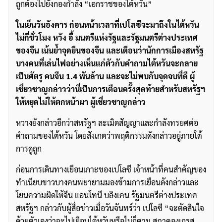
ถูกต้องไปยังกองกำลัง “เอกราชของไต้หวัน”
ในเย็นวันอังคาร ก่อนหน้าเวลาที่เปโลซีจะมาถึงในไต้หวัน
ไม่กี่ชั่วโมง หวัง อี้ มนตรีแห่งรัฐและรัฐมนตรีต่างประเทศ
ของจีน เน้นย้ำจุดยืนของจีน และเตือนว่านักการเมืองสหรัฐ
บางคนที่เล่นไฟอย่างเห็นแก่ตัวกับคำถามไต้หวันจะกลาย
เป็นศัตรู คนจีน 1.4 พันล้าน และจะไม่พบกับจุดจบที่ดี ผู้
เชี่ยวชาญกล่าวว่านี่เป็นการเตือนครั้งสุดท้ายสำหรับสหรัฐฯ
ให้หยุดไม่ให้ตกหน้าผา ผู้เชี่ยวชาญกล่าว
หวางยังกล่าวอีกว่าสหรัฐฯ ละเมิดสัญญาและกำลังทรยศต่อ
คำถามของไต้หวัน โดยสังเกตว่าพฤติกรรมดังกล่าวอยู่ภายใต้
การดูถูก
ก่อนการเดินทางเยือนเกาะของเปโลซี เจ้าหน้าที่คนสำคัญของ
ทำเนียบขาวบางคนพยายามมองข้ามการเยือนดังกล่าวและ
โยนความผิดให้จีน แอนโทนี บลิงเคน รัฐมนตรีต่างประเทศ
สหรัฐฯ กล่าวกับผู้สื่อข่าวเมื่อวันจันทร์ว่า เปโลซี “จะตัดสินใจ
ด้วยตัวเองว่าจะไปเยือนไต้หวันหรือไม่ก็ตาม สภาคองเกรส