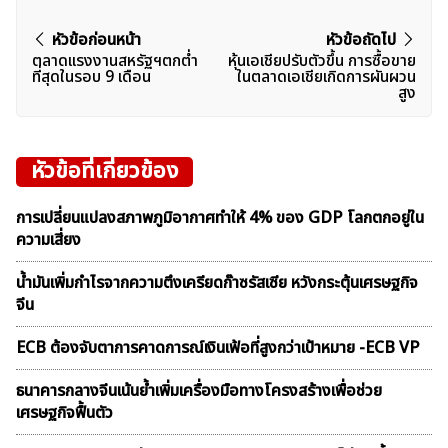
แนะแนว
หัวข้อก่อนหน้า
หัวข้อถัดไป
ตลาดเเรงงานสหรัฐฯตกต่ำ
หุ้นเอเชียปรับตัวขึ้น การซื้อขาย
เรื่อง
ที่สุดในรอบ 9 เดือน
ในตลาดเอเชียเกิดการผันผวน
สูง
หัวข้อที่เกี่ยวข้อง
การเปลี่ยนแปลงสภาพภูมิอากาศทำให้ 4% ของ GDP โลกตกอยู่ใน
ความเสี่ยง
น้ำมันเพิ่มกำไรจากความตึงเครียดก๊าซรัสเซีย หวังกระตุ้นเศรษฐกิจ
จีน
ECB ต้องจับตาการคาดการณ์เงินเฟ้อที่สูงกว่าเป้าหมาย -ECB VP
ธนาคารกลางจีนเน้นย้ำเพิ่มเครื่องมือทางโครงสร้างเพื่อช่วย
เศรษฐกิจฟื้นตัว