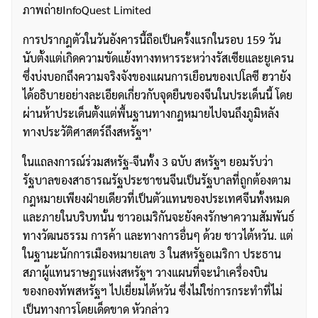
ภาพถ่ายInfoQuest Limited
การปรากฎตัวในวันอังคารนี้ถือเป็นครั้งแรกในรอบ 159 วัน
นับตั้งแต่เกิดความขัดแย้งทางทหารระหว่างรัสเซียและยูเครน
ซึ่งบ่งบอกถึงความจริงจังของแผนการเยือนของเปโลซี ฮวายัง
ได้อธิบายอย่างละเอียดเกี่ยวกับจุดยืนของจีนในประเด็นนี้ โดย
ผ่านห้าประเด็นตั้งแต่พื้นฐานทางกฎหมายไปจนถึงภูมิหลัง
ทางประวัติศาสตร์ถึงสหรัฐฯ’
ในแถลงการณ์ร่วมสหรัฐ-จีนทั้ง 3 ฉบับ สหรัฐฯ ยอมรับว่า
รัฐบาลของสาธารณรัฐประชาชนจีนเป็นรัฐบาลที่ถูกต้องตาม
กฎหมายเพียงฝ่ายเดียวที่เป็นตัวแทนของประเทศจีนทั้งหมด
และภายในบริบทนั้น ชาวอเมริกันจะยังคงรักษาความสัมพันธ์
ทางวัฒนธรรม การค้า และทางการอื่นๆ ด้วย ชาวไต้หวัน. แต่
ในฐานะนักการเมืองหมายเลข 3 ในสหรัฐอเมริกา ประธาน
สภาผู้แทนราษฎรแห่งสหรัฐฯ วางแผนที่จะนำเครื่องบิน
ของกองทัพสหรัฐฯ ไปเยี่ยมไต้หวัน ซึ่งไม่ใช่การกระทำที่ไม่
เป็นทางการโดยเด็ดขาด หัวกล่าว