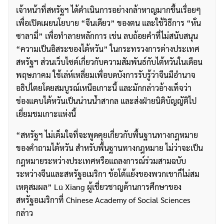
เจ้าหน้าที่สหรัฐฯ ได้ดำเนินการอย่างกล้าหาญมากขึ้นเรื่อยๆ
เพื่อเปิดเผยนโยบาย “จีนเดียว” ของตน และใช้วิธีการ “หั่น
ซาลามี่” เพื่อทำลายหลักการ เช่น ลบถ้อยคำที่ไม่สนับสนุน
“ความเป็นอิสระของไต้หวัน” ในกระทรวงการต่างประเทศ
สหรัฐฯ ส่วนเว็บไซต์เกี่ยวกับความสัมพันธ์กับไต้หวันในเดือน
พฤษภาคม ใช้เล่ห์เหลี่ยมเพื่อบดบังการรับรู้ว่าจีนมีอำนาจ
อธิปไตยโดยสมบูรณ์เหนือเกาะนี้ และมักกล่าวอ้างเท็จว่า
ช่องแคบไต้หวันเป็นน่านน้ำสากล และส่งฝ่ายนิติบัญญัติไป
เยี่ยมชมเกาะแห่งนี้
ค้นหา
สำหรับ:
“สหรัฐฯ ไม่เต็มใจที่จะพูดคุยเกี่ยวกับพื้นฐานทางกฎหมาย
ของคำถามไต้หวัน สำหรับพื้นฐานทางกฎหมาย ไม่ว่าจะเป็น
กฎหมายระหว่างประเทศหรือแถลงการณ์ร่วมสามฉบับ
ระหว่างจีนและสหรัฐอเมริกา ข้อโต้แย้งของพวกเขาก็ไม่สม
เหตุสมผล” Lü Xiang ผู้เชี่ยวชาญด้านการศึกษาของ
สหรัฐอเมริกาที่ Chinese Academy of Social Sciences
กล่าว