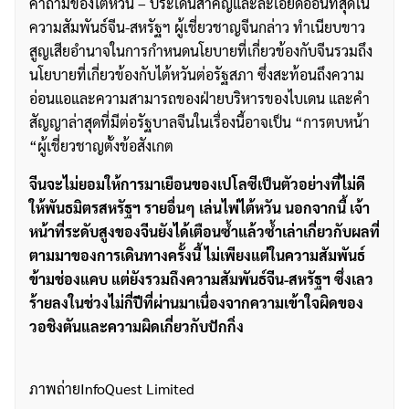
คำถามของไต้หวัน – ประเด็นสำคัญและละเอียดอ่อนที่สุดใน
ความสัมพันธ์จีน-สหรัฐฯ ผู้เชี่ยวชาญจีนกล่าว ทำเนียบขาว
สูญเสียอำนาจในการกำหนดนโยบายที่เกี่ยวข้องกับจีนรวมถึง
นโยบายที่เกี่ยวข้องกับไต้หวันต่อรัฐสภา ซึ่งสะท้อนถึงความ
อ่อนแอและความสามารถของฝ่ายบริหารของไบเดน และคำ
สัญญาล่าสุดที่มีต่อรัฐบาลจีนในเรื่องนี้อาจเป็น “การตบหน้า
“ผู้เชี่ยวชาญตั้งข้อสังเกต
จีนจะไม่ยอมให้การมาเยือนของเปโลซีเป็นตัวอย่างที่ไม่ดี
ให้พันธมิตรสหรัฐฯ รายอื่นๆ เล่นไพ่ไต้หวัน นอกจากนี้ เจ้า
หน้าที่ระดับสูงของจีนยังได้เตือนซ้ำแล้วซ้ำเล่าเกี่ยวกับผลที่
ตามมาของการเดินทางครั้งนี้ ไม่เพียงแต่ในความสัมพันธ์
ข้ามช่องแคบ แต่ยังรวมถึงความสัมพันธ์จีน-สหรัฐฯ ซึ่งเลว
ร้ายลงในช่วงไม่กี่ปีที่ผ่านมาเนื่องจากความเข้าใจผิดของ
วอชิงตันและความผิดเกี่ยวกับปักกิ่ง
ภาพถ่ายInfoQuest Limited