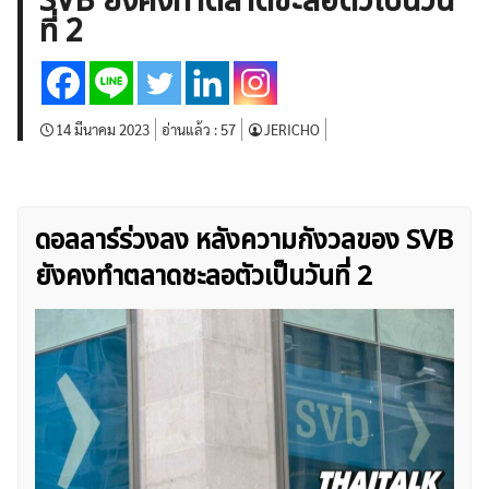
SVB ยังคงทำตลาดชะลอตัวเป็นวัน
บทวิเคราะห์
เศรษฐกิจทั่วไป
ดัชนี-หุ้น
พันธบัตร
ที่ 2
สินค้าโภคภัณฑ์
โบรกเกอร์ FX
โปรโมชั่น Forex
กองทุน Forex
ฟรี EA
14 มีนาคม 2023
อ่านแล้ว :
57
JERICHO
ดอลลาร์ร่วงลง หลังความกังวลของ SVB
ยังคงทำตลาดชะลอตัวเป็นวันที่ 2