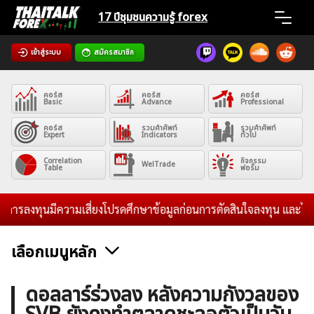
Skip
17 ปีชุมชน
ความรู้ forex
to
content
เข้าสู่ระบบ
สมัครสมาชิก
Home
คอร์ส
คอร์ส
คอร์ส
News
Basic
Advance
Professional
คอร์ส
รวมคำศัพท์
รวมคำศัพท์
Expert
Indicators
ทั่วไป
Articles
Correlation
กิจกรรม
WelTrade
Table
ฟอรั่ม
VPS Register
รลงทุนมีความเสี่ยงโปรดศึกษาข้อมูลก่อนการตัดสินใจลงทุน และไม่รับระ
เลือกเมนูหลัก
ค้นหา
ข่าวฟอเร็กซ์และสกุลเงิน
คริปโตเคอร์เรนซี
ฟรีซิกแนล รายวัน
ดอลลาร์ร่วงลง หลังความกังวลของ
สำหรับ: