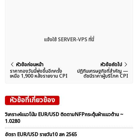
แจ้งใช้ SERVER-VPS ที่นี่
แนะแนว
หัวข้อก่อนหน้า
หัวข้อถัดไป
ราคาทองวันนี้พุ่งขึ้นอีกครั้ง
ปฏิทินเศรษฐกิจที่สำคัญ —
เรื่อง
เหนือ 1,900 หลังรายงาน CPI
ดัชนีราคาผู้บริโภค CPI
หัวข้อที่เกี่ยวข้อง
วิเคราะห์แนวโน้ม EUR/USD ติดตามNFPกระตุ้นฝ่าแนวต้าน ~
1.0280
อัตรา EUR/USD รายวัน10 สค 2565