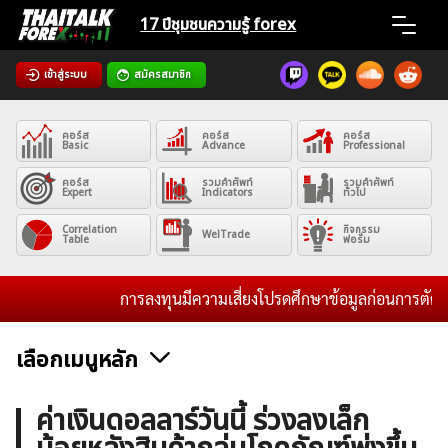
Skip
17 ปีชุมชน
ความรู้ forex
to
content
เข้าสู่ระบบ
สมัครสมาชิก
Home
คอร์ส
คอร์ส
คอร์ส
News
Basic
Advance
Professional
คอร์ส
รวมคำศัพท์
รวมคำศัพท์
Expert
Indicators
ทั่วไป
Articles
Correlation
กิจกรรม
WelTrade
Table
ฟอรั่ม
VPS Register
การลงทุนมีความเสี่ยงโปรดศึกษาข้อมูลก่อนการตัดสินใจ
เลือกเมนูหลัก
ค้นหา
ข่าวฟอเร็กซ์และสกุลเงิน
คริปโตเคอร์เรนซี
ฟรีซิกแนล รายวัน
ค่าเงินดอลลาร์วันนี้ ร่วงลงเล็ก
สำหรับ: