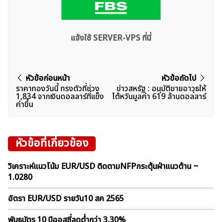
แจ้งใช้ SERVER-VPS ที่นี่
แนะแนว
หัวข้อก่อนหน้า
หัวข้อถัดไป
ราคาทองวันนี้ ทรงตัวที่ช่วง
ข่าวสหรัฐ : อนุมัติขายอาวุธให้
เรื่อง
1,834 จากเงินดอลลาร์ที่เเข็ง
ไต้หวันมูลค่า 619 ล้านดอลลาร์
ค่าขึ้น
หัวข้อที่เกี่ยวข้อง
วิเคราะห์แนวโน้ม EUR/USD ติดตามNFPกระตุ้นฝ่าแนวต้าน ~
1.0280
อัตรา EUR/USD รายวัน10 สค 2565
พันธบัตร 10 ปีออสซี่ลดต่ำกว่า 3.30%