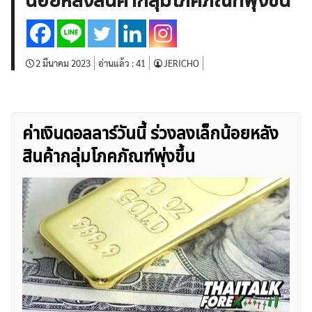
น้อยหลังสินค้ากลุ่มโภคภัณฑ์พุ่งขึ้น
บทวิเคราะห์
เศรษฐกิจทั่วไป
ดัชนี-หุ้น
พันธบัตร
สินค้าโภคภัณฑ์
โบรกเกอร์ FX
โปรโมชั่น Forex
กองทุน Forex
ฟรี EA
2 มีนาคม 2023
อ่านแล้ว :
41
JERICHO
ค่าเงินดอลลาร์วันนี้ ร่วงลงเล็กน้อยหลัง
สินค้ากลุ่มโภคภัณฑ์พุ่งขึ้น