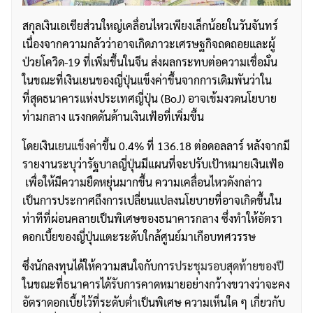
สกุลเงินเอเชียส่วนใหญ่เคลื่อนไหวเพียงเล็กน้อยในวันจันทร์
เนื่องจากความกลัวว่าอาจเกิดภาวะเศรษฐกิจถดถอยและผู้
ป่วยโควิด-19 ที่เพิ่มขึ้นในจีน ส่งผลกระทบต่อความเชื่อมั่น
ในขณะที่เงินเยนของญี่ปุ่นแข็งค่าขึ้นจากการเดิมพันว่าใน
ที่สุดธนาคารแห่งประเทศญี่ปุ่น (BoJ) อาจเข้มงวดนโยบาย
ท่ามกลาง แรงกดดันด้านเงินเฟ้อที่เพิ่มขึ้น
โดยเงิน
เยนแข็งค่า
ขึ้น 0.4% ที่ 136.18 ต่อดอลลาร์ หลังจากมี
รายงานระบุว่ารัฐบาลญี่ปุ่นมีแผนที่จะปรับเป้าหมายเงินเฟ้อ
เพื่อให้มีความยืดหยุ่นมากขึ้น ความเคลื่อนไหวดังกล่าว
เป็นการประกาศถึงการเปลี่ยนแปลงนโยบายที่อาจเกิดขึ้นใน
ท่าทีที่ผ่อนคลายเป็นพิเศษของธนาคารกลาง ซึ่งทำให้อัตรา
ดอกเบี้ยของญี่ปุ่นแตะระดับใกล้ศูนย์มาเกือบทศวรรษ
ซึ่งนักลงทุนได้ให้ความสนใจกับการ
ประชุมรอบสุดท้ายของปี
ในขณะที่ธนาคารได้รับการคาดหมายอย่างกว้างขวางว่าจะคง
อัตราดอกเบี้ยไว้ที่ระดับต่ำเป็นพิเศษ ความเห็นใด ๆ เกี่ยวกับ