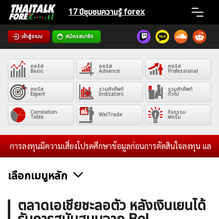
Skip
17 ปีชุมชน
ความรู้ forex
to
content
เข้าสู่ระบบ
สมัครสมาชิก
Home
คอร์ส
คอร์ส
คอร์ส
News
Basic
Advance
Professional
คอร์ส
รวมคำศัพท์
รวมคำศัพท์
Expert
Indicators
ทั่วไป
Articles
Correlation
กิจกรรม
WelTrade
Table
ฟอรั่ม
VPS Register
การลงทุนมีความเสี่ยงโปรดศึกษาข้อมูลก่อนการตัดสินใจลงทุน และไม่รับ
เลือกเมนูหลัก
ค้นหา
ข่าวฟอเร็กซ์และสกุลเงิน
คริปโตเคอร์เรนซี
ฟรีซิกแนล รายวัน
ตลาดเอเชียชะลอตัว หลังเงินเยนได้
สำหรับ: