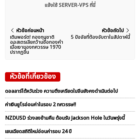
แจ้งใช้ SERVER-VPS ที่นี่
แนะแนว
หัวข้อก่อนหน้า
หัวข้อถัดไป
เติมพอร์ต! กองทุนชาติ
5 ปัจจัยที่ต้องจับตาในสัปดาห์นี้
เรื่อง
ออสเตรเลียกว้านซื้อทองคำ
เมื่อเงาของทศวรรษ 1970
ปรากฏขึ้น
หัวข้อที่เกี่ยวข้อง
ดอลลาร์ไต้หวันร่วง ความตึงเครียดในจีนยังคงดำเนินต่อไป
ค่าเงินยูโรอ่อนค่าในรอบ 2 ทศวรรษ!!
NZDUSD ร่วงลงข้ามคืน ต้อนรับ Jackson Hole ในวันพรุ่งนี้
เยนเฉียดสถิติใหม่อ่อนค่ารอบ 24 ปี