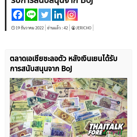
รับการสนับสนุนจาก BoJ
บทวิเคราะห์
เศรษฐกิจทั่วไป
ดัชนี-หุ้น
พันธบัตร
สินค้าโภคภัณฑ์
โบรกเกอร์ FX
โปรโมชั่น Forex
กองทุน Forex
ฟรี EA
19 ธันวาคม 2022
อ่านแล้ว :
42
JERICHO
ตลาดเอเชียชะลอตัว หลังเงินเยนได้รับ
การสนับสนุนจาก BoJ