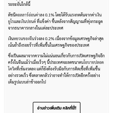
ระยะอันใกล้นี้
ดัชนี
ดอลลาร์อ่อนค่า
ลง 0.1% โดยได้รับแรงกดดันจากค่า
เงิน
ยูโร
และ
เงินปอนด์
ที่แข็งค่า ขึ้นหลังจากสัญญาณที่พุ่งกระฉูด
จากธนาคารกลางในเเต่ละประเทศ
เงิน
หยวนของจีน
ร่วงลง 0.2% เนื่องจากข้อมูลเศรษฐกิจล่าสุด
เน้นย้ำถึงรอยร้าวที่เพิ่มขึ้นในเศรษฐกิจของประเทศ
ซึ่งเป็นผลมาจากความไม่แน่นอนเกี่ยวกับการเปิดเศรษฐกิจอีก
ครั้งในจีนแม้ว่าเมื่อเร็วๆ นี้ประเทศจะลดขนาด
นโยบายปลอด
โควิด
ที่เข้มงวดลง แต่ก็ยังต้องรับมือกับการติดเชื้อที่เพิ่มขึ้น
อย่างรวดเร็ว ซึ่งตลาดกลัวว่าอาจทำให้การเปิดอีกครั้งอย่าง
เต็มรูปแบบล่าช้าออกไป
อ่านข่าวเพิ่มเติม คลิกที่นี่!!