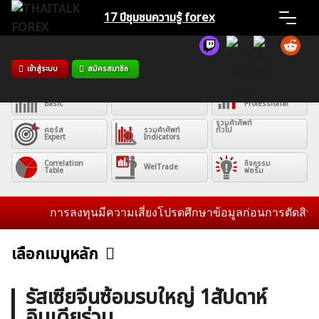
Skip
17 ปีชุมชน
ความรู้ forex
to
content
Home
เข้าสู่ระบบ
สมัครสมาชิก
คอร์ส
คอร์ส
Advance
คอร์ส
News
Basic
Professional
รวมคำศัพท์
คอร์ส
รวมคำศัพท์
ทั่วไป
Expert
Indicators
Articles
Correlation
กิจกรรม
WelTrade
Table
ฟอรั่ม
VPS Register
การลงทุนมีความเสี่ยงโปรดศึกษาข้อมูลก่อนการตัดสินใจลงทุน 
เลือกเมนูหลัก
ข่าวฟอเร็กซ์และสกุลเงิน
คริปโตเคอร์เรนซี
ฟรีซิกแนล รายวัน
ค้นหา
รัสเซียจีนซ้อมรบใหญ่ 1สัปดาห์
สำหรับ:
อินเดียร่วม
บทวิเคราะห์
เศรษฐกิจทั่วไป
ดัชนี-หุ้น
พันธบัตร