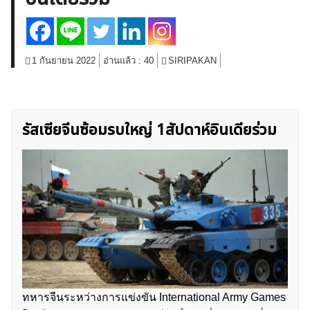
สินค้าโภคภัณฑ์
โบรกเกอร์ FX
โปรโมชั่น Forex
กองทุน Forex
ฟรี EA
1 กันยายน 2022
อ่านแล้ว :
40
SIRIPAKAN
รัสเซียจีนซ้อมรบใหญ่ 1สัปดาห์อินเดียร่วม
ทหารจีนระหว่างการแข่งขัน International Army Games