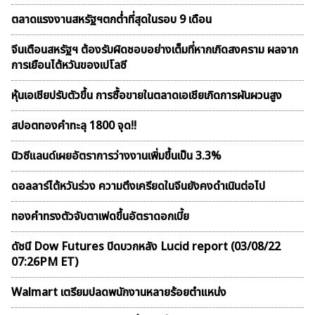
ตลาดเเรงงานสหรัฐฯตกต่ำที่สุดในรอบ 9 เดือน
จีนเตือนสหรัฐฯ ต้องรับผิดชอบอย่างเต็มที่หากเกิดสงคราม ผลจาก
การเยือนไต้หวันของเปโลซี
หุ้นเอเชียปรับตัวขึ้น การซื้อขายในตลาดเอเชียเกิดการผันผวนสูง
สปอตทองคำทะลุ 1800 จุด!!
นิวซีแลนด์เผยอัตราการว่างงานเพิ่มขึ้นเป็น 3.3%
ดอลลาร์ไต้หวันร่วง ความตึงเครียดในจีนยังคงดำเนินต่อไป
ทองคำทรงตัวจับตาเฟดขึ้นอัตราดอกเบี้ย
ดัชนี Dow Futures ปิดบวกหลัง Lucid report (03/08/22
07:26PM ET)
Walmart เตรียมปลดพนักงานหลายร้อยตำแหน่ง