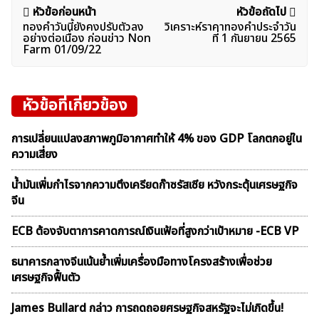
แนะแนว
หัวข้อก่อนหน้า
หัวข้อถัดไป
ทองคำวันนี้ยังคงปรับตัวลง
วิเคราะห์ราคาทองคําประจำวัน
เรื่อง
อย่างต่อเนื่อง ก่อนข่าว Non
ที่ 1 กันยายน 2565
Farm 01/09/22
หัวข้อที่เกี่ยวข้อง
การเปลี่ยนแปลงสภาพภูมิอากาศทำให้ 4% ของ GDP โลกตกอยู่ใน
ความเสี่ยง
น้ำมันเพิ่มกำไรจากความตึงเครียดก๊าซรัสเซีย หวังกระตุ้นเศรษฐกิจ
จีน
ECB ต้องจับตาการคาดการณ์เงินเฟ้อที่สูงกว่าเป้าหมาย -ECB VP
ธนาคารกลางจีนเน้นย้ำเพิ่มเครื่องมือทางโครงสร้างเพื่อช่วย
เศรษฐกิจฟื้นตัว
James Bullard กล่าว การถดถอยศรษฐกิจสหรัฐจะไม่เกิดขึ้น!