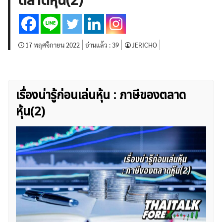
ตลาดหุ้น(2)
บทวิเคราะห์
เศรษฐกิจทั่วไป
ดัชนี-หุ้น
พันธบัตร
สินค้าโภคภัณฑ์
โบรกเกอร์ FX
โปรโมชั่น Forex
กองทุน Forex
ฟรี EA
17 พฤศจิกายน 2022
อ่านแล้ว :
39
JERICHO
เรื่องน่ารู้ก่อนเล่นหุ้น : ภาษีของตลาด
หุ้น(2)