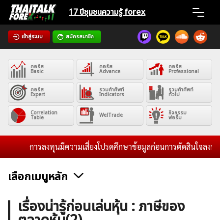
Skip
17 ปีชุมชน
ความรู้ forex
to
content
เข้าสู่ระบบ
สมัครสมาชิก
Home
คอร์ส
คอร์ส
คอร์ส
News
Basic
Advance
Professional
คอร์ส
รวมคำศัพท์
รวมคำศัพท์
Expert
Indicators
ทั่วไป
Articles
Correlation
กิจกรรม
WelTrade
Table
ฟอรั่ม
VPS Register
การลงทุนมีความเสี่ยงโปรดศึกษาข้อมูลก่อนการตัดสินใจลงทุน แล
เลือกเมนูหลัก
ค้นหา
ข่าวฟอเร็กซ์และสกุลเงิน
คริปโตเคอร์เรนซี
ฟรีซิกแนล รายวัน
เรื่องน่ารู้ก่อนเล่นหุ้น : ภาษีของ
สำหรับ: