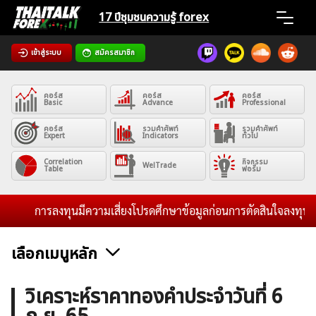
Skip
17 ปีชุมชน
ความรู้ forex
to
content
เข้าสู่ระบบ
สมัครสมาชิก
Home
คอร์ส
คอร์ส
คอร์ส
News
Basic
Advance
Professional
คอร์ส
รวมคำศัพท์
รวมคำศัพท์
Expert
Indicators
ทั่วไป
Articles
Correlation
กิจกรรม
WelTrade
Table
ฟอรั่ม
VPS Register
การลงทุนมีความเสี่ยงโปรดศึกษาข้อมูลก่อนการตัดสินใจลงทุน และไ
เลือกเมนูหลัก
ค้นหา
ข่าวฟอเร็กซ์และสกุลเงิน
คริปโตเคอร์เรนซี
ฟรีซิกแนล รายวัน
วิเคราะห์ราคาทองคําประจำวันที่ 6
สำหรับ: