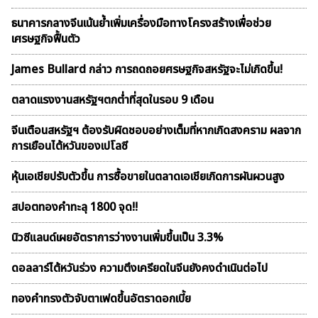
ธนาคารกลางจีนเน้นย้ำเพิ่มเครื่องมือทางโครงสร้างเพื่อช่วย
เศรษฐกิจฟื้นตัว
James Bullard กล่าว การถดถอยศรษฐกิจสหรัฐจะไม่เกิดขึ้น!
ตลาดเเรงงานสหรัฐฯตกต่ำที่สุดในรอบ 9 เดือน
จีนเตือนสหรัฐฯ ต้องรับผิดชอบอย่างเต็มที่หากเกิดสงคราม ผลจาก
การเยือนไต้หวันของเปโลซี
หุ้นเอเชียปรับตัวขึ้น การซื้อขายในตลาดเอเชียเกิดการผันผวนสูง
สปอตทองคำทะลุ 1800 จุด!!
นิวซีแลนด์เผยอัตราการว่างงานเพิ่มขึ้นเป็น 3.3%
ดอลลาร์ไต้หวันร่วง ความตึงเครียดในจีนยังคงดำเนินต่อไป
ทองคำทรงตัวจับตาเฟดขึ้นอัตราดอกเบี้ย