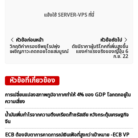
แจ้งใช้ SERVER-VPS ที่นี่
แนะแนว
หัวข้อก่อนหน้า
หัวข้อถัดไป
วิกฤติค่าครองชีพยุโรปพุ่ง
ดัชนีราคาผู้บริโภคที่เพิ่มสูงขึ้น
เรื่อง
เผชิญภาวะถดถอยโดยสมบูรณ์
แซงค่าแรงจริงของญี่ปุ่น 6
ก.ย. 22
หัวข้อที่เกี่ยวข้อง
การเปลี่ยนแปลงสภาพภูมิอากาศทำให้ 4% ของ GDP โลกตกอยู่ใน
ความเสี่ยง
น้ำมันเพิ่มกำไรจากความตึงเครียดก๊าซรัสเซีย หวังกระตุ้นเศรษฐกิจ
จีน
ECB ต้องจับตาการคาดการณ์เงินเฟ้อที่สูงกว่าเป้าหมาย -ECB VP