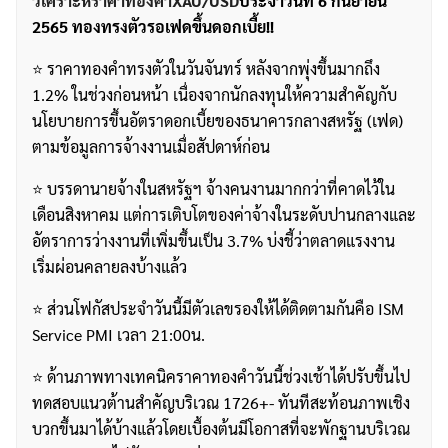
วิเคราะห์ราคาทองคำXAU/USD
ประจำวันที่ 6 กันยายน
2565 ทองทรงตัวรอเฟดขึ้นดอกเบี้ย!!
⭐️ ราคาทองคำทรงตัวในวันจันทร์ หลังจากพุ่งขึ้นมากถึง
1.2% ในช่วงก่อนหน้า เนื่องจากนักลงทุนให้ความสำคัญกับ
นโยบายการขึ้นอัตราดอกเบี้ยของธนาคารกลางสหรัฐ (เฟด)
ตามข้อมูลการจ้างงานเมื่อสัปดาห์ก่อน
⭐️ บรรดานายจ้างในสหรัฐฯ จ้างคนงานมากกว่าที่คาดไว้ใน
เดือนสิงหาคม แต่การเติบโตของค่าจ้างในระดับปานกลางและ
อัตราการว่างงานที่เพิ่มขึ้นเป็น 3.7% บ่งชี้ว่าตลาดแรงงาน
เริ่มผ่อนคลายลงบ้างแล้ว
⭐️ ส่วนโฟกัสประจำวันนี้มีตัวเลขรองให้ได้ติดตามกันคือ ISM
Service PMI เวลา 21:00น.
⭐️ ด้านภาพทางเทคนิคราคาทองคำวันนี้ช่วงเช้าได้ปรับขึ้นไป
ทดสอบแนวต้านสำคัญบริเวณ 1726+- ทันทีสะท้อนภาพเชิง
บวกขึ้นมาได้บ้างแล้วโดยเบื้องต้นมีโอกาสที่จะพักฐานบริเวณ