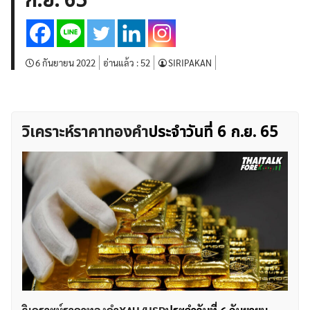
ก.ย. 65
บทวิเคราะห์
เศรษฐกิจทั่วไป
ดัชนี-หุ้น
พันธบัตร
สินค้าโภคภัณฑ์
โบรกเกอร์ FX
โปรโมชั่น Forex
กองทุน Forex
ฟรี EA
6 กันยายน 2022
อ่านแล้ว :
52
SIRIPAKAN
วิเคราะห์ราคาทองคํา
ประจำวันที่ 6 ก.ย. 65