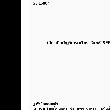
S3 1680*
สมัครเปิดบัญชีเทรดกับเรารับ ฟรี S
แนะแนว
หัวข้อก่อนหน้า
SCBS เปลื่ยนชื่อ หลังล่มดีล Bitkub เตรียมเปิดให้