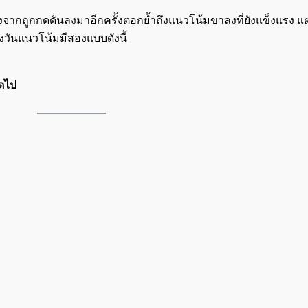
จากถูกกดดันลงมาอีกครั้งตอกย้ำถึงแนวโน้มขาลงที่ยังแข็งแรง แ
างวันแนวโน้มมีสองแบบดังนี้
ัดไป
ค้นหา
สำหรับ: