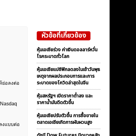
หัวข้อที่เกี่ยวข้อง
หุ้นเอเชียร่วง ค่าเงินดอลลาร์หวั่น
โรคระบาดทั่วโลก
หุ้นเอเชียแปซิฟิกลดลงในเช้าวันพุธ
เหตุจากผลประกอบการและการ
ระบาดของโควิดล่าสุดในจีน
้ย่อลงต่อ
หุ้นสหรัฐฯ เปิดราคาต่ำลง และ
ราคาน้ำมันดีดตัวขึ้น
% Nasdaq
หุ้นเอเชียปรับตัวขึ้น การซื้อขายใน
ตลาดเอเชียเกิดการผันผวนสูง
ลลงแบบต่อ
ดัชนี Dow Futures ปิดบวกหลัง