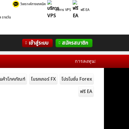
วิเคราะห์ทางเทคนิค
บริการ VPS
ฟรี EA
ล รายวัน
Correlation
WelTrade
กิจกรรม
เข้าสู่ระบบ
สมัครสมาชิก
Table
ฟอรั่ม
การลงทุนมีความเสี่ยงโปรดศึกษา
ินค้าโภคภัณฑ์
โบรกเกอร์ FX
โปรโมชั่น Forex
ฟรี EA