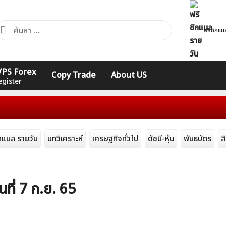
้นหา
ฟรีซิกแน
ำหรับ:
รวมคำศัพท์
 VPS Forex
คอร์ส
รวมคำศัพท์
Copy Trade
About US
ทั่วไป
Expert
Indicators
egister
ิกแนล รายวัน
บทวิเคราะห์
เศรษฐกิจทั่วไป
ดัชนี-หุ้น
พันธบัตร
ส
นที่ 7 ก.ย. 65