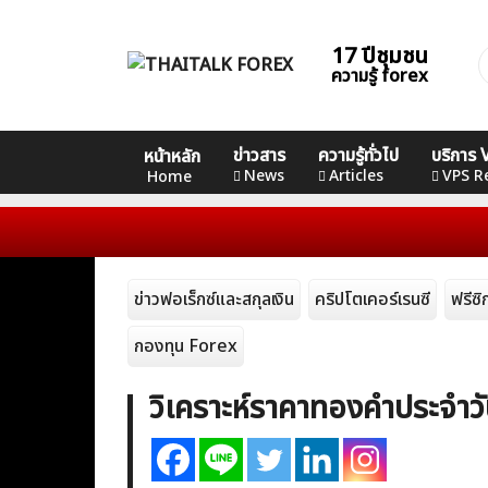
Skip
to
17 ปีชุมชน
ค
content
ความรู้ forex
ส
Home
คอร์ส
คอร์ส
ข่าวสาร
ความรู้ทั่วไป
บริการ
หน้าหลัก
คอร์ส
News
Basic
Advance
Professional
News
Articles
VPS R
Home
Articles
VPS Register
ข่าวฟอเร็กซ์และสกุลเงิน
คริปโตเคอร์เรนซี
ฟรีซ
กองทุน Forex
วิเคราะห์ราคาทองคําประจำวั