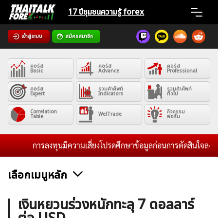
Skip
17 ปีชุมชน
ความรู้ forex
to
content
เข้าสู่ระบบ
สมัครสมาชิก
Home
คอร์ส
คอร์ส
คอร์ส
News
Basic
Advance
Professional
คอร์ส
รวมคำศัพท์
รวมคำศัพท์
Expert
Indicators
ทั่วไป
Articles
Correlation
กิจกรรม
WelTrade
Table
ฟอรั่ม
VPS Register
การลงทุนมีความเสี่ยงโปรดศึกษาข้อมูลก่อนการตัดสินใจลงทุน แล
เลือกเมนูหลัก
ค้นหา
ข่าวฟอเร็กซ์และสกุลเงิน
คริปโตเคอร์เรนซี
ฟรีซิกแนล รายวัน
เงินหยวนร่วงหนักทะลุ 7 ดอลลาร์
สำหรับ: