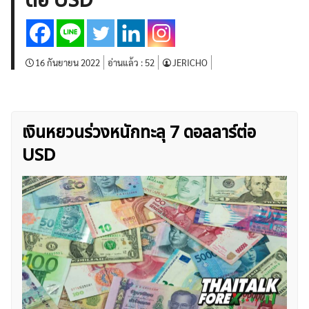
ต่อ USD
บทวิเคราะห์
เศรษฐกิจทั่วไป
ดัชนี-หุ้น
พันธบัตร
สินค้าโภคภัณฑ์
โบรกเกอร์ FX
โปรโมชั่น Forex
กองทุน Forex
ฟรี EA
16 กันยายน 2022
อ่านแล้ว :
52
JERICHO
เงินหยวนร่วงหนักทะลุ 7 ดอลลาร์ต่อ
USD