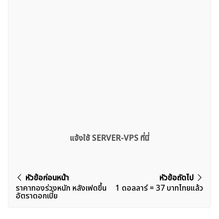
แจ้งใช้ SERVER-VPS ที่นี่
แนะแนว
หัวข้อก่อนหน้า
หัวข้อถัดไป
ราคาทองร่วงหนัก หลังเฟดขึ้น
1 ดอลลาร์ = 37 บาทไทยแล้ว
เรื่อง
อัตราดอกเบี้ย