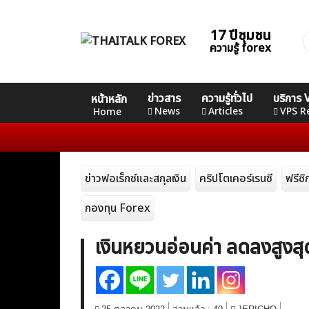
Skip
to
17 ปีชุมชน
ค
content
ความรู้ forex
ส
Home
คอร์ส
คอร์ส
คอร์ส
ข่าวสาร
ความรู้ทั่วไป
บริการ
หน้าหลัก
News
Basic
Advance
Professional
News
Articles
VPS R
Home
Articles
ข่าวฟอเร็กซ์และสกุลเงิน
คริปโตเคอร์เรนซี
ฟรีซ
VPS Register
กองทุน Forex
เงินหยวนอ่อนค่า ลดลงสูงสุด