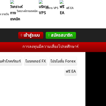
บริการ VPS
ฟรี EA
วิเคราะห์ทางเทคนิค
ล รายวัน
Correlation
WelTrade
กิจกรรม
เข้าสู่ระบบ
สมัครสมาชิก
Table
ฟอรั่ม
การลงทุนมีความเสี่ยงโปรดศึกษาข้อมูลก่อนการตัดสินใจ
ินค้าโภคภัณฑ์
โบรกเกอร์ FX
โปรโมชั่น Forex
ฟรี EA