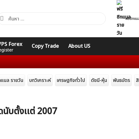
้นหา
ฟรีซิกแน
ำหรับ:
คอร์ส
รวมคำศัพท์
รวมคำศัพท์
 VPS Forex
Copy Trade
About US
Expert
Indicators
ทั่วไป
egister
ิกแนล รายวัน
บทวิเคราะห์
เศรษฐกิจทั่วไป
ดัชนี-หุ้น
พันธบัตร
ส
นับตั้งเเต่ 2007