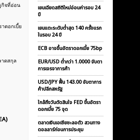
กิจที่อ่อน
เยนเฉียดสถิติใหม่อ่อนค่ารอบ 24
ปี
าดอกเบี้ย
เยนแตะระดับต่ำสุด 140 ครั้งแรก
ในรอบ 24 ปี
ECB อาจขึ้นอัตราดอกเบี้ย 75bp
ลาดสกุล
EUR/USD ต่ำกว่า 1.0000 จับตา
การเจรจาการค้า
USD/JPY ฟื้น 143.00 จับตาการ
ค้าปลีกสหรัฐ
ใกล้ถึงวันตัดสินใจ FED ขึ้นอัตรา
ดอกเบี้ย 75 จุด
EA)
ตลาดเงินเอเชียชะลอตัว สวนทาง
ดอลลาร์ก่อนการประชุม