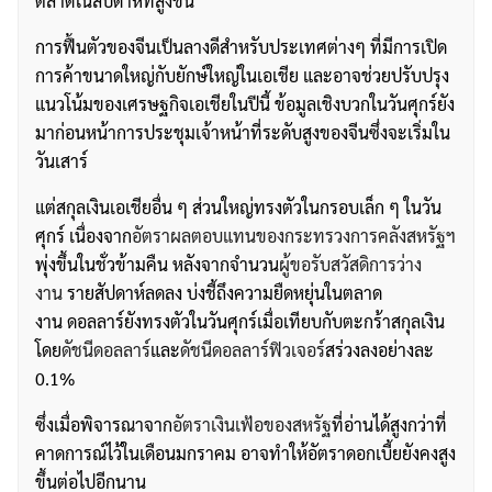
ตลาดในสัปดาห์ที่สูงขึ้น
การฟื้นตัวของจีนเป็นลางดีสำหรับประเทศต่างๆ ที่มีการเปิด
การค้าขนาดใหญ่กับยักษ์ใหญ่ในเอเชีย และอาจช่วยปรับปรุง
แนวโน้มของเศรษฐกิจเอเชียในปีนี้ ข้อมูลเชิงบวกในวันศุกร์ยัง
มาก่อนหน้าการประชุมเจ้าหน้าที่ระดับสูงของจีนซึ่งจะเริ่มใน
วันเสาร์
แต่สกุลเงินเอเชียอื่น ๆ ส่วนใหญ่ทรงตัวในกรอบเล็ก ๆ ในวัน
ศุกร์ เนื่องจาก
อัตราผลตอบแทนของกระทรวงการคลังสหรัฐฯ
พุ่งขึ้นในชั่วข้ามคืน หลังจากจำนวน
ผู้ขอรับสวัสดิการว่าง
งาน
รายสัปดาห์ลดลง บ่งชี้ถึงความยืดหยุ่นในตลาด
งาน ดอลลาร์ยังทรงตัวในวันศุกร์เมื่อเทียบกับตะกร้าสกุลเงิน
โดย
ดัชนีดอลลาร์
และ
ดัชนีดอลลาร์ฟิวเจอร์
สร่วงลงอย่างละ
0.1%
ซึ่งเมื่อพิจารณาจาก
อัตราเงินเฟ้อของสหรัฐ
ที่อ่านได้สูงกว่าที่
คาดการณ์ไว้ในเดือนมกราคม อาจทำให้อัตราดอกเบี้ยยังคงสูง
ขึ้นต่อไปอีกนาน