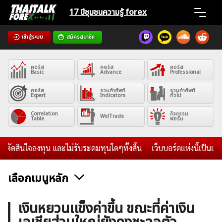
Skip
17 ปีชุมชน
ความรู้ forex
to
content
เข้าสู่ระบบ
สมัครสมาชิก
Home
คอร์ส
คอร์ส
คอร์ส
News
Basic
Advance
Professional
คอร์ส
รวมคำศัพท์
รวมคำศัพท์
Expert
Indicators
ทั่วไป
Articles
Correlation
กิจกรรม
WelTrade
Table
ฟอรั่ม
VPS Register
สินใจลงทุน และไม่รับระดมทุนใดๆทั้งสิ้น
เว็บบอร์ดแห่งนี้เป็นเพี
เลือกเมนูหลัก
ค้นหา
ข่าวฟอเร็กซ์และสกุลเงิน
คริปโตเคอร์เรนซี
ฟรีซิกแนล รายวัน
เงินหยวนเเข็งค่าขึ้น ขณะที่ค่าเงิน
สำหรับ: