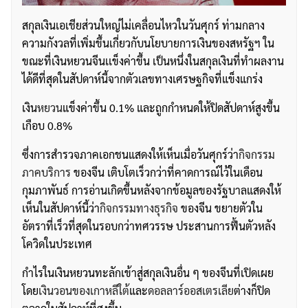
สกุลเงินเอเชียส่วนใหญ่ไม่เคลื่อนไหวในวันศุกร์ ท่ามกลาง
ความกังวลที่เพิ่มขึ้นเกี่ยวกับนโยบายการเงินของสหรัฐฯ ใน
ขณะที่เงินหยวนจีนเเข็งค่าขึ้น เป็นหนึ่งในสกุลเงินที่ทำผลงาน
ได้ดีที่สุดในสัปดาห์นี้จากตัวเลขทางเศรษฐกิจที่แข็งแกร่ง
เงิน
หยวน
แข็งค่าขึ้น 0.1% และถูกกำหนดให้ปิดสัปดาห์สูงขึ้น
เกือบ 0.8%
ซึ่งการสำรวจภาคเอกชนแสดงให้เห็นเมื่อวันศุกร์ว่า
กิจกรรม
ภาคบริการ
ของจีน เติบโตเร็วกว่าที่คาดการณ์ไว้ในเดือน
กุมภาพันธ์ การอ่านเกิดขึ้นหลังจากข้อมูลของรัฐบาลแสดงให้
เห็นในสัปดาห์นี้ว่า
กิจกรรมทางธุรกิจ
ของจีน ขยายตัวใน
อัตราที่เร็วที่สุดในรอบกว่าทศวรรษ ประสานการฟื้นตัวหลัง
โควิดในประเทศ
กำไรในเงินหยวนทะลักเข้าสู่สกุลเงินอื่น ๆ ของจีนที่เปิดเผย
โดย
เงินวอนของเกาหลีใต้
และ
ดอลลาร์ออสเตรเลีย
ต่างก็ปิด