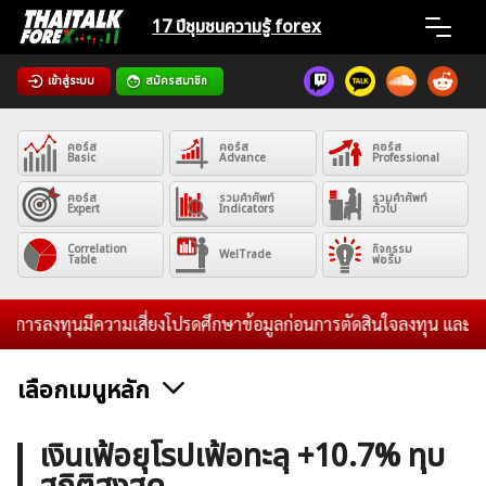
Skip
17 ปีชุมชน
ความรู้ forex
to
content
เข้าสู่ระบบ
สมัครสมาชิก
Home
คอร์ส
คอร์ส
คอร์ส
News
Basic
Advance
Professional
คอร์ส
รวมคำศัพท์
รวมคำศัพท์
Expert
Indicators
ทั่วไป
Articles
Correlation
กิจกรรม
WelTrade
Table
ฟอรั่ม
VPS Register
ารลงทุนมีความเสี่ยงโปรดศึกษาข้อมูลก่อนการตัดสินใจลงทุน และไม่รับร
เลือกเมนูหลัก
ค้นหา
ข่าวฟอเร็กซ์และสกุลเงิน
คริปโตเคอร์เรนซี
ฟรีซิกแนล รายวัน
เงินเฟ้อยุโรปเฟ้อทะลุ +10.7% ทุบ
สำหรับ: