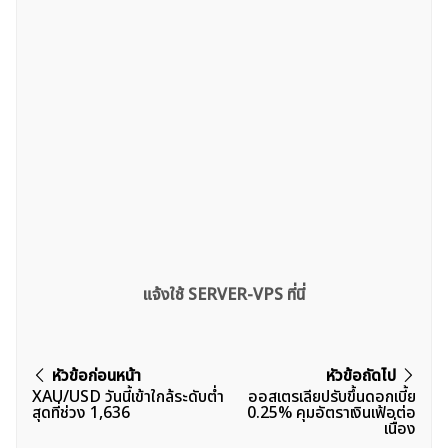
แจ้งใช้ SERVER-VPS ที่นี่
แนะแนว
หัวข้อก่อนหน้า
หัวข้อถัดไป
XAU/USD วันนี้เข้าใกล้ระดับต่ำ
ออสเตรเลียปรับขึ้นดอกเบี้ย
เรื่อง
สุดที่ช่วง 1,636
0.25% คุมอัตราเงินเฟ้อต่อ
เนื่อง