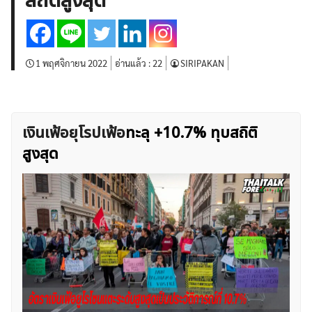
สถิติสูงสุด
บทวิเคราะห์
เศรษฐกิจทั่วไป
ดัชนี-หุ้น
พันธบัตร
สินค้าโภคภัณฑ์
โบรกเกอร์ FX
โปรโมชั่น Forex
กองทุน Forex
ฟรี EA
1 พฤศจิกายน 2022
อ่านแล้ว :
22
SIRIPAKAN
เงินเฟ้อยุโรปเฟ้อ
ทะลุ +10.7% ทุบสถิติ
สูงสุด