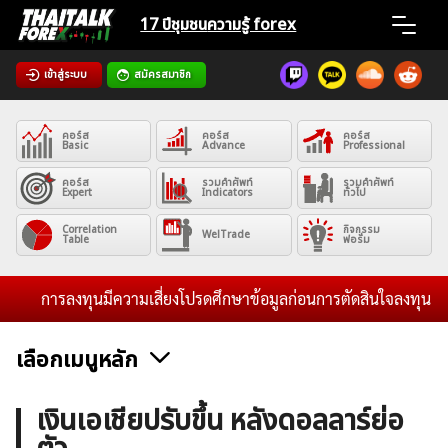
Skip
17 ปีชุมชน
ความรู้ forex
to
content
เข้าสู่ระบบ
สมัครสมาชิก
Home
คอร์ส
คอร์ส
คอร์ส
News
Basic
Advance
Professional
คอร์ส
รวมคำศัพท์
รวมคำศัพท์
Expert
Indicators
ทั่วไป
Articles
Correlation
กิจกรรม
WelTrade
Table
ฟอรั่ม
VPS Register
การลงทุนมีความเสี่ยงโปรดศึกษาข้อมูลก่อนการตัดสินใจลงทุน และไม่
เลือกเมนูหลัก
ค้นหา
ข่าวฟอเร็กซ์และสกุลเงิน
คริปโตเคอร์เรนซี
ฟรีซิกแนล รายวัน
เงินเอเชียปรับขึ้น หลังดอลลาร์ย่อ
สำหรับ: