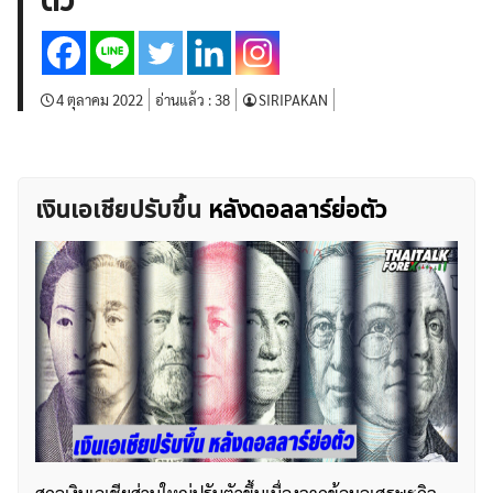
ตัว
บทวิเคราะห์
เศรษฐกิจทั่วไป
ดัชนี-หุ้น
พันธบัตร
สินค้าโภคภัณฑ์
โบรกเกอร์ FX
โปรโมชั่น Forex
กองทุน Forex
ฟรี EA
4 ตุลาคม 2022
อ่านแล้ว :
38
SIRIPAKAN
เงินเอเชียปรับขึ้น
หลังดอลลาร์ย่อตัว