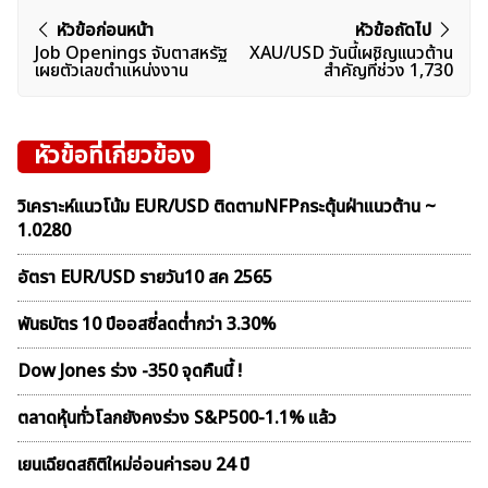
แนะแนว
หัวข้อก่อนหน้า
หัวข้อถัดไป
Job Openings จับตาสหรัฐ
XAU/USD วันนี้เผชิญเเนวต้าน
เรื่อง
เผยตัวเลขตำแหน่งงาน
สำคัญที่ช่วง 1,730
หัวข้อที่เกี่ยวข้อง
วิเคราะห์แนวโน้ม EUR/USD ติดตามNFPกระตุ้นฝ่าแนวต้าน ~
1.0280
อัตรา EUR/USD รายวัน10 สค 2565
พันธบัตร 10 ปีออสซี่ลดต่ำกว่า 3.30%
Dow Jones ร่วง -350 จุดคืนนี้ !
ตลาดหุ้นทั่วโลกยังคงร่วง S&P500-1.1% แล้ว
เยนเฉียดสถิติใหม่อ่อนค่ารอบ 24 ปี