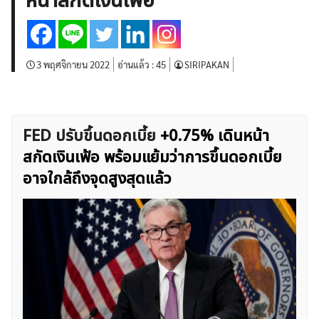
หน้าสกัดเงินเฟ้อ
บทวิเคราะห์
เศรษฐกิจทั่วไป
ดัชนี-หุ้น
พันธบัตร
สินค้าโภคภัณฑ์
โบรกเกอร์ FX
โปรโมชั่น Forex
กองทุน Forex
ฟรี EA
3 พฤศจิกายน 2022
อ่านแล้ว :
45
SIRIPAKAN
FED ปรับขึ้นดอกเบี้ย
+0.75% เดินหน้า
สกัดเงินเฟ้อ พร้อมแย้มว่าการขึ้นดอกเบี้ย
อาจใกล้ถึงจุดสูงสุดแล้ว