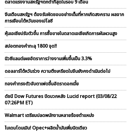
ตลาดเเรงงานสหรัฐฯตกต่ำที่สุดในรอบ 9 เดือน
จีนเตือนสหรัฐฯ ต้องรับผิดชอบอย่างเต็มที่หากเกิดสงคราม ผลจาก
การเยือนไต้หวันของเปโลซี
หุ้นเอเชียปรับตัวขึ้น การซื้อขายในตลาดเอเชียเกิดการผันผวนสูง
สปอตทองคำทะลุ 1800 จุด!!
นิวซีแลนด์เผยอัตราการว่างงานเพิ่มขึ้นเป็น 3.3%
ดอลลาร์ไต้หวันร่วง ความตึงเครียดในจีนยังคงดำเนินต่อไป
ทองคำทรงตัวจับตาเฟดขึ้นอัตราดอกเบี้ย
ดัชนี Dow Futures ปิดบวกหลัง Lucid report (03/08/22
07:26PM ET)
Walmart เตรียมปลดพนักงานหลายร้อยตำแหน่ง
ไบเดนโดนเมิน! Opec+ผลิตน้ำมันเพิ่มนิดเดียว