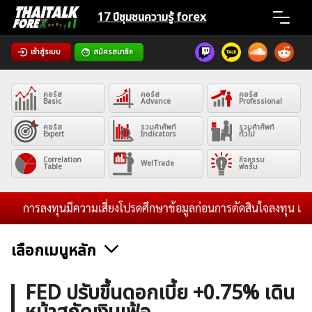
Skip
17 ปีชุมชน
ความรู้ forex
to
content
เข้าสู่ระบบ
สมัครสมาชิก
Home
คอร์ส
คอร์ส
คอร์ส
News
Basic
Advance
Professional
คอร์ส
รวมคำศัพท์
รวมคำศัพท์
Expert
Indicators
ทั่วไป
Articles
Correlation
กิจกรรม
WelTrade
Table
ฟอรั่ม
VPS Register
การลงทุนมีความเสี่ยงโปรดศึกษาข้อมูลก่อนการตัดสินใจลงทุน และไม่ร
เลือกเมนูหลัก
ค้นหา
ข่าวฟอเร็กซ์และสกุลเงิน
คริปโตเคอร์เรนซี
ฟรีซิกแนล รายวัน
FED ปรับขึ้นดอกเบี้ย +0.75% เดิน
สำหรับ: