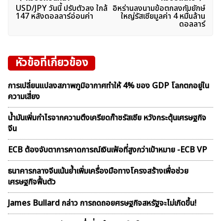
USD/JPY วันนี้ ปรับตัวลง ใกล้
อิหร่านลงนามข้อตกลงกับยักษ์
เรื่อง
147 หลังดอลลาร์อ่อนค่า
ใหญ่รัสเซียมูลค่า 4 หมื่นล้าน
ดอลลาร์
หัวข้อที่เกี่ยวข้อง
การเปลี่ยนแปลงสภาพภูมิอากาศทำให้ 4% ของ GDP โลกตกอยู่ใน
ความเสี่ยง
น้ำมันเพิ่มกำไรจากความตึงเครียดก๊าซรัสเซีย หวังกระตุ้นเศรษฐกิจ
จีน
ECB ต้องจับตาการคาดการณ์เงินเฟ้อที่สูงกว่าเป้าหมาย -ECB VP
ธนาคารกลางจีนเน้นย้ำเพิ่มเครื่องมือทางโครงสร้างเพื่อช่วย
เศรษฐกิจฟื้นตัว
James Bullard กล่าว การถดถอยศรษฐกิจสหรัฐจะไม่เกิดขึ้น!