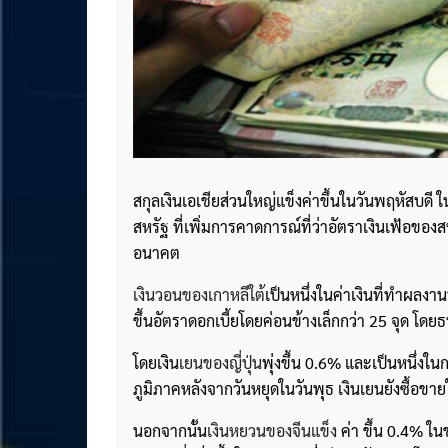
สกุลเงินเอเชียส่วนใหญ่แข็งค่าขึ้นในวันพฤหัสบ
สหรัฐ ที่เพิ่มการคาดการณ์ที่ว่าอัตราเงินเฟ้อข
อนาคต
เงิน
วอนของเกาหลีใต้
เป็นหนึ่งในค่าเงินที่ทำผลงานที
ขึ้นอัตราดอกเบี้ยโดยค่อนข้างเล็กกว่า 25 จุด โ
โดยเงิน
เยนของญี่ปุ่น
พุ่งขึ้น 0.6% และเป็นหนึ่งใน
ภูมิภาคหลังจากวันหยุดในวันพุธ เงินเยนยังซื้อขา
นอกจากนั้น
เงินหยวนของจีนแข็ง
ค่า ขึ้น 0.4% ใ