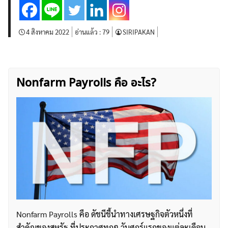
บทวิเคราะห์
เศรษฐกิจทั่วไป
ดัชนี-หุ้น
พันธบัตร
สินค้าโภคภัณฑ์
โบรกเกอร์ FX
โปรโมชั่น Forex
4 สิงหาคม 2022
อ่านแล้ว :
79
SIRIPAKAN
กองทุน Forex
ฟรี EA
Nonfarm Payrolls คือ อะไร?
Nonfarm Payrolls
คือ ดัชนีชี้นำทางเศรษฐกิจตัวหนึ่งที่
สำคัญของสหรัฐ ที่ประกาศทุกๆ วันศุกร์แรกของแต่ละเดือน