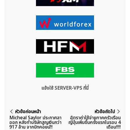
แจ้งใช้ SERVER-VPS ที่นี่
แนะแนว
หัวข้อก่อนหน้า
หัวข้อถัดไป
Micheal Saylor ประกาศลา
อัตราค่าใช้จ่ายภาคครัวเรือน
เรื่อง
ออก หลังทำบริษัทสูญเงินกว่า
ญี่ปุ่นเพิ่มขึ้นครั้งเเรกในรอบ 4
917 ล้าน จากบิทคอยน์!!
เดือน!!!!