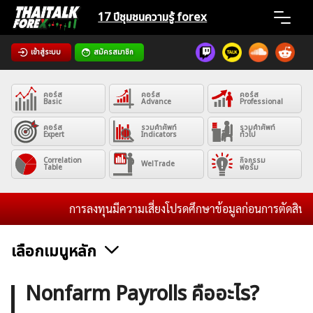
Skip
17 ปีชุมชน
ความรู้ forex
to
content
เข้าสู่ระบบ
สมัครสมาชิก
Home
คอร์ส
คอร์ส
คอร์ส
News
Basic
Advance
Professional
คอร์ส
รวมคำศัพท์
รวมคำศัพท์
Expert
Indicators
ทั่วไป
Articles
Correlation
กิจกรรม
WelTrade
Table
ฟอรั่ม
VPS Register
การลงทุนมีความเสี่ยงโปรดศึกษาข้อมูลก่อนการตัดสินใจลงทุ
เลือกเมนูหลัก
ค้นหา
ข่าวฟอเร็กซ์และสกุลเงิน
คริปโตเคอร์เรนซี
ฟรีซิกแนล รายวัน
Nonfarm Payrolls คืออะไร?
สำหรับ: