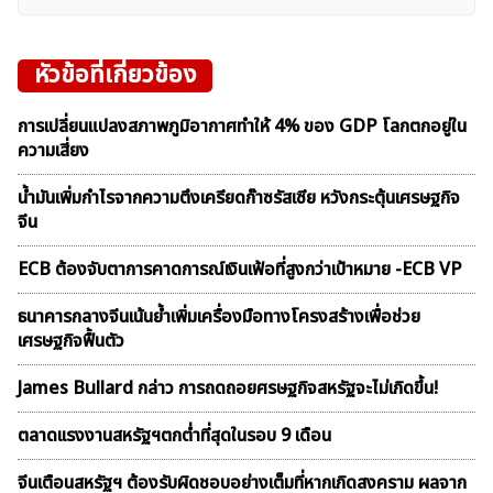
หัวข้อที่เกี่ยวข้อง
การเปลี่ยนแปลงสภาพภูมิอากาศทำให้ 4% ของ GDP โลกตกอยู่ใน
ความเสี่ยง
น้ำมันเพิ่มกำไรจากความตึงเครียดก๊าซรัสเซีย หวังกระตุ้นเศรษฐกิจ
จีน
ECB ต้องจับตาการคาดการณ์เงินเฟ้อที่สูงกว่าเป้าหมาย -ECB VP
ธนาคารกลางจีนเน้นย้ำเพิ่มเครื่องมือทางโครงสร้างเพื่อช่วย
เศรษฐกิจฟื้นตัว
James Bullard กล่าว การถดถอยศรษฐกิจสหรัฐจะไม่เกิดขึ้น!
ตลาดเเรงงานสหรัฐฯตกต่ำที่สุดในรอบ 9 เดือน
จีนเตือนสหรัฐฯ ต้องรับผิดชอบอย่างเต็มที่หากเกิดสงคราม ผลจาก