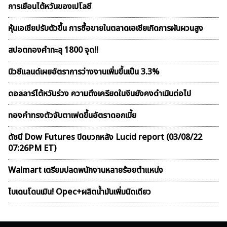
การเยือนไต้หวันของเปโลซี
หุ้นเอเชียปรับตัวขึ้น การซื้อขายในตลาดเอเชียเกิดการผันผวนสูง
สปอตทองคำทะลุ 1800 จุด!!
นิวซีแลนด์เผยอัตราการว่างงานเพิ่มขึ้นเป็น 3.3%
ดอลลาร์ไต้หวันร่วง ความตึงเครียดในจีนยังคงดำเนินต่อไป
ทองคำทรงตัวจับตาเฟดขึ้นอัตราดอกเบี้ย
ดัชนี Dow Futures ปิดบวกหลัง Lucid report (03/08/22
07:26PM ET)
Walmart เตรียมปลดพนักงานหลายร้อยตำแหน่ง
ไบเดนโดนเมิน! Opec+ผลิตน้ำมันเพิ่มนิดเดียว