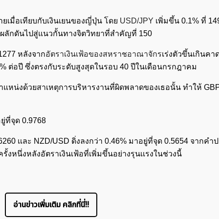
ายเมื่อเทียบกับเงินเยนของญี่ปุ่น โดย
USD/JPY
เพิ่มขึ้น 0.1% ที่ 14
ะผลักดันไปสู่แนวกั้นทางจิตวิทยาที่สำคัญที่ 150
.1277 หลังจาก
อัตราเงินเฟ้อของสหราชอาณาจักร
เร่งตัวขึ้นเกินค
.1% ต่อปี ซึ่งตรงกับระดับสูงสุดในรอบ 40 ปีในเดือนกรกฎาคม
ำแหน่งด้วยสาเหตุการบริหารงานที่ผิดพลาดของเธอนั้น ทำให้ GB
ที่จุด 0.9768
.6260 เเละ NZD/USD ดิ่งลงกว่า 0.46% มาอยู่ที่จุด 0.5654 จาก
้งหนึ่งหลังอัตราเงินเฟ้อที่เพิ่มขึ้นอย่างรุนเเรงในช่วงนี้
อ่านข่าวเพิ่มเติม คลิกที่นี่!!
ค้นหา