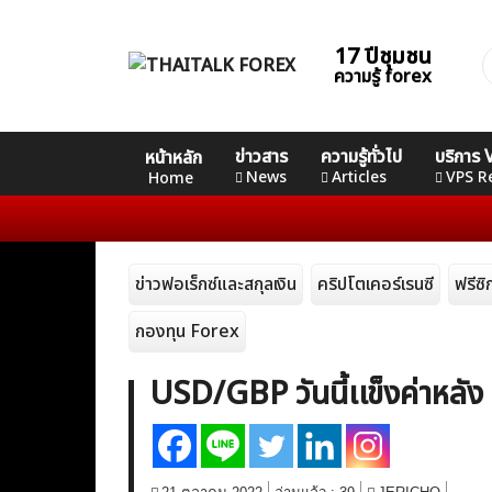
Skip
to
17 ปีชุมชน
ค
content
ความรู้ forex
ส
Home
คอร์ส
คอร์ส
คอร์ส
ข่าวสาร
ความรู้ทั่วไป
บริการ
หน้าหลัก
News
Basic
Advance
Professional
News
Articles
VPS R
Home
Articles
ข่าวฟอเร็กซ์และสกุลเงิน
คริปโตเคอร์เรนซี
ฟรีซ
VPS Register
กองทุน Forex
USD/GBP วันนี้เเข็งค่าหลัง