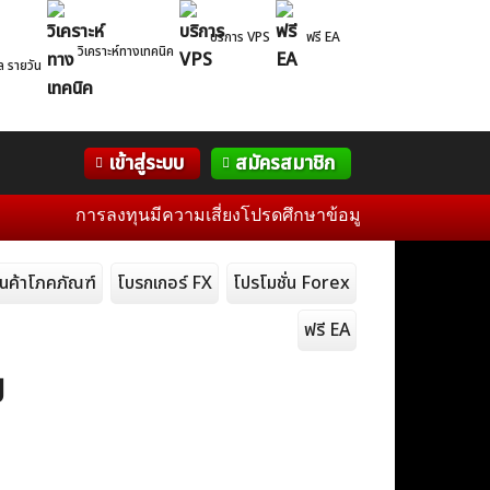
บริการ VPS
ฟรี EA
วิเคราะห์ทางเทคนิค
ล รายวัน
Correlation
WelTrade
กิจกรรม
เข้าสู่ระบบ
สมัครสมาชิก
Table
ฟอรั่ม
การลงทุนมีความเสี่ยงโปรดศึกษาข้อมูลก่อนการตัดสินใจลงทุน
ินค้าโภคภัณฑ์
โบรกเกอร์ FX
โปรโมชั่น Forex
ฟรี EA
ี