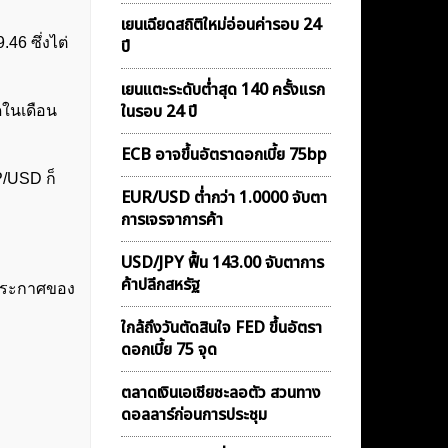
เยนเฉียดสถิติใหม่อ่อนค่ารอบ 24
9.46 ซึ่งไต่
ปี
เยนแตะระดับต่ำสุด 140 ครั้งแรก
ในรอบ 24 ปี
าดในเดือน
ECB อาจขึ้นอัตราดอกเบี้ย 75bp
P/USD ก็
EUR/USD ต่ำกว่า 1.0000 จับตา
การเจรจาการค้า
USD/JPY ฟื้น 143.00 จับตาการ
ค้าปลีกสหรัฐ
คำประกาศของ
ใกล้ถึงวันตัดสินใจ FED ขึ้นอัตรา
ดอกเบี้ย 75 จุด
ตลาดเงินเอเชียชะลอตัว สวนทาง
ดอลลาร์ก่อนการประชุม