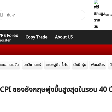
้นหา
ฟรีซิกแน
ำหรับ:
คอร์ส
รวมคำศัพท์
รวมคำศัพท์
 VPS Forex
Copy Trade
About US
Expert
Indicators
ทั่วไป
egister
ิกแนล รายวัน
บทวิเคราะห์
เศรษฐกิจทั่วไป
ดัชนี-หุ้น
พันธบัตร
ส
 CPI ของอังกฤษพุ่งขึ้นสูงสุดในรอบ 40 ป