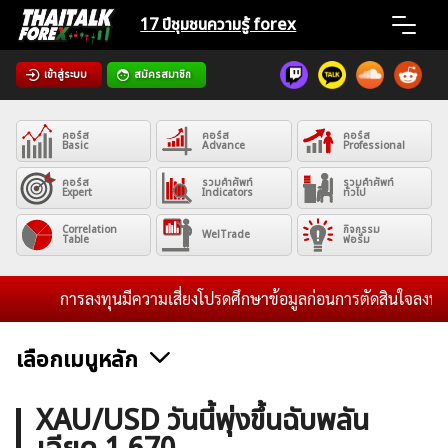
Skip
17 ปีชุมชน
ความรู้ forex
to
content
เข้าสู่ระบบ
สมัครสมาชิก
Home
คอร์ส
คอร์ส
คอร์ส
News
Basic
Advance
Professional
คอร์ส
รวมคำศัพท์
รวมคำศัพท์
Expert
Indicators
ทั่วไป
Articles
Correlation
กิจกรรม
WelTrade
Table
ฟอรั่ม
VPS Register
การลงทุนมีความเสี่ยงโปรดศึกษาข้อมูลก่อนการตัดสินใจลงทุน แล
เลือกเมนูหลัก
ค้นหา
ข่าวฟอเร็กซ์และสกุลเงิน
คริปโตเคอร์เรนซี
ฟรีซิกแนล รายวัน
XAU/USD วันนี้พุ่งขึ้นฉับพลัน
สำหรับ: