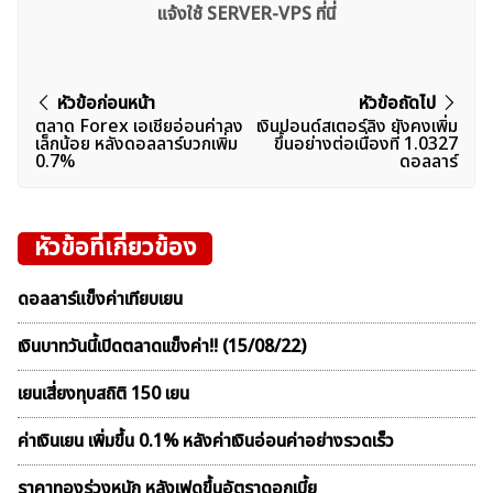
แจ้งใช้ SERVER-VPS ที่นี่
แนะแนว
หัวข้อก่อนหน้า
หัวข้อถัดไป
ตลาด Forex เอเชียอ่อนค่าลง
เงินปอนด์สเตอร์ลิง ยังคงเพิ่ม
เรื่อง
เล็กน้อย หลังดอลลาร์บวกเพิ่ม
ขึ้นอย่างต่อเนื่องที่ 1.0327
0.7%
ดอลลาร์
หัวข้อที่เกี่ยวข้อง
ดอลลาร์แข็งค่าเทียบเยน
เงินบาทวันนี้เปิดตลาดเเข็งค่า!! (15/08/22)
เยนเสี่ยงทุบสถิติ 150 เยน
ค่าเงินเยน เพิ่มขึ้น 0.1% หลังค่าเงินอ่อนค่าอย่างรวดเร็ว
ราคาทองร่วงหนัก หลังเฟดขึ้นอัตราดอกเบี้ย