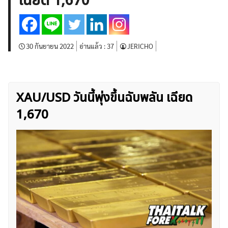
เฉียด 1,670
บทวิเคราะห์
เศรษฐกิจทั่วไป
ดัชนี-หุ้น
พันธบัตร
สินค้าโภคภัณฑ์
โบรกเกอร์ FX
โปรโมชั่น Forex
กองทุน Forex
ฟรี EA
30 กันยายน 2022
อ่านแล้ว :
37
JERICHO
XAU/USD วันนี้พุ่งขึ้นฉับพลัน เฉียด
1,670