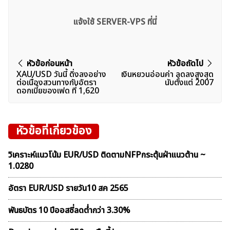
แจ้งใช้ SERVER-VPS ที่นี่
แนะแนว
หัวข้อก่อนหน้า
หัวข้อถัดไป
XAU/USD วันนี้ ดิ่งลงอย่าง
เงินหยวนอ่อนค่า ลดลงสูงสุด
เรื่อง
ต่อเนื่องสวนทางกับอัตรา
นับตั้งเเต่ 2007
ดอกเบี้ยของเฟด ที่ 1,620
หัวข้อที่เกี่ยวข้อง
วิเคราะห์แนวโน้ม EUR/USD ติดตามNFPกระตุ้นฝ่าแนวต้าน ~
1.0280
อัตรา EUR/USD รายวัน10 สค 2565
พันธบัตร 10 ปีออสซี่ลดต่ำกว่า 3.30%