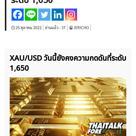
ระดับ 1,650
บทวิเคราะห์
เศรษฐกิจทั่วไป
ดัชนี-หุ้น
พันธบัตร
สินค้าโภคภัณฑ์
โบรกเกอร์ FX
โปรโมชั่น Forex
กองทุน Forex
ฟรี EA
25 ตุลาคม 2022
อ่านแล้ว :
37
JERICHO
XAU/USD วันนี้ยังคงความกดดันที่ระดับ
1,650