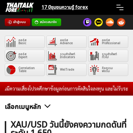
Skip
17 ปีชุมชน
ความรู้ forex
to
content
เข้าสู่ระบบ
สมัครสมาชิก
Home
คอร์ส
คอร์ส
คอร์ส
News
Basic
Advance
Professional
คอร์ส
รวมคำศัพท์
รวมคำศัพท์
Expert
Indicators
ทั่วไป
Articles
Correlation
กิจกรรม
WelTrade
Table
ฟอรั่ม
VPS Register
ีความเสี่ยงโปรดศึกษาข้อมูลก่อนการตัดสินใจลงทุน และไม่รับระดมทุนใ
เลือกเมนูหลัก
ค้นหา
ข่าวฟอเร็กซ์และสกุลเงิน
คริปโตเคอร์เรนซี
ฟรีซิกแนล รายวัน
XAU/USD วันนี้ยังคงความกดดันที่
สำหรับ: