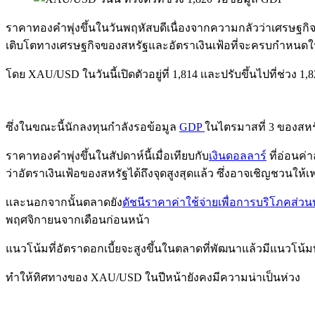
ราคาทองคำพุ่งขึ้นในวันพฤหัสบดีเนื่องจากความกลัวว่าเศรษฐกิจ
เติบโตทางเศรษฐกิจของสหรัฐและอัตราเงินเฟ้อที่จะครบกำหนดใน
โดย XAU/USD ในวันนี้เปิดตัวอยู่ที่ 1,814 เเละปรับขึ้นไปที่ช่วง 1
ซึ่งในขณะนี้นักลงทุนกำลังรอข้อมูล
GDP
ในไตรมาสที่ 3 ของสหรั
ราคาทองคำพุ่งขึ้นในสัปดาห์นี้เมื่อเทียบกับ
เงินดอลลาร์
ที่อ่อนค่า
ว่าอัตราเงินเฟ้อของสหรัฐได้ถึงจุดสูงสุดแล้ว ซึ่งอาจเชิญชวนให้เ
เเละนอกจากนั้นตลาดยัง
ดัชนีราคาค่าใช้จ่ายเพื่อการบริโภคส่ว
พฤศจิกายนจากเดือนก่อนหน้า
แนวโน้มที่อัตราดอกเบี้ยจะสูงขึ้นในตลาดที่พัฒนาแล้วมีแนวโน
ทำให้ทิศทางของ XAU/USD ในปีหน้ายังคงมีความน่าเป็นห่วง