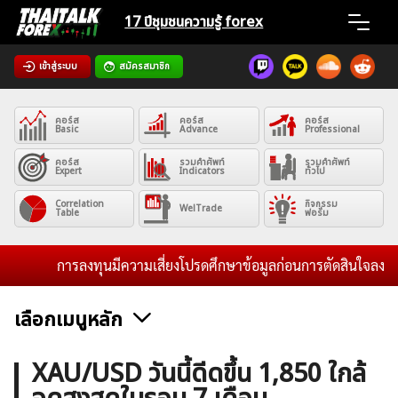
Skip
17 ปีชุมชน
ความรู้ forex
to
content
เข้าสู่ระบบ
สมัครสมาชิก
Home
คอร์ส
คอร์ส
คอร์ส
News
Basic
Advance
Professional
คอร์ส
รวมคำศัพท์
รวมคำศัพท์
Expert
Indicators
ทั่วไป
Articles
Correlation
กิจกรรม
WelTrade
Table
ฟอรั่ม
VPS Register
การลงทุนมีความเสี่ยงโปรดศึกษาข้อมูลก่อนการตัดสินใจลงทุน แล
เลือกเมนูหลัก
ค้นหา
ข่าวฟอเร็กซ์และสกุลเงิน
คริปโตเคอร์เรนซี
ฟรีซิกแนล รายวัน
XAU/USD วันนี้ดีดขึ้น 1,850 ใกล้
สำหรับ: