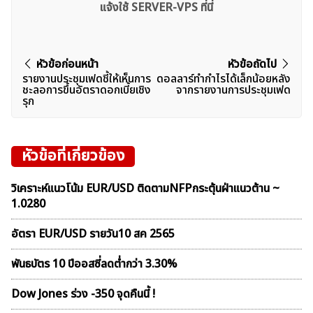
แจ้งใช้ SERVER-VPS ที่นี่
แนะแนว
หัวข้อก่อนหน้า
หัวข้อถัดไป
รายงานประชุมเฟดชี้ให้เห็นการ
ดอลลาร์ทำกำไรได้เล็กน้อยหลัง
เรื่อง
ชะลอการขึ้นอัตราดอกเบี้ยเชิง
จากรายงานการประชุมเฟด
รุก
หัวข้อที่เกี่ยวข้อง
วิเคราะห์แนวโน้ม EUR/USD ติดตามNFPกระตุ้นฝ่าแนวต้าน ~
1.0280
อัตรา EUR/USD รายวัน10 สค 2565
พันธบัตร 10 ปีออสซี่ลดต่ำกว่า 3.30%
Dow Jones ร่วง -350 จุดคืนนี้ !