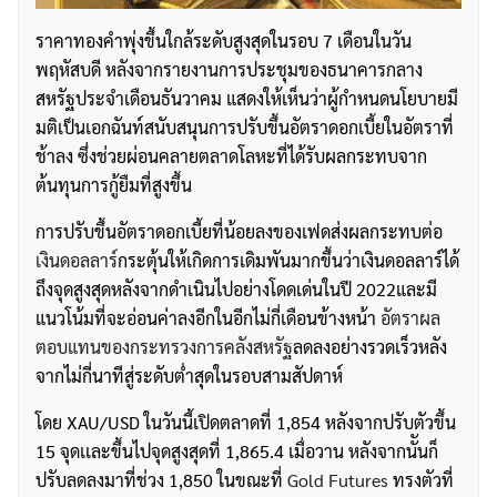
ราคาทองคำพุ่งขึ้นใกล้ระดับสูงสุดในรอบ 7 เดือนในวัน
พฤหัสบดี หลังจากรายงานการประชุมของธนาคารกลาง
สหรัฐประจำเดือนธันวาคม แสดงให้เห็นว่าผู้กำหนดนโยบายมี
มติเป็นเอกฉันท์สนับสนุนการปรับขึ้นอัตราดอกเบี้ยในอัตราที่
ช้าลง ซึ่งช่วยผ่อนคลายตลาดโลหะที่ได้รับผลกระทบจาก
ต้นทุนการกู้ยืมที่สูงขึ้น
การปรับขึ้นอัตราดอกเบี้ยที่น้อยลงของเฟดส่งผลกระทบต่อ
เงินดอลลาร์
กระตุ้นให้เกิดการเดิมพันมากขึ้นว่าเงินดอลลาร์ได้
ถึงจุดสูงสุดหลังจากดำเนินไปอย่างโดดเด่นในปี 2022และมี
แนวโน้มที่จะอ่อนค่าลงอีกในอีกไม่กี่เดือนข้างหน้า
อัตราผล
ตอบแทนของกระทรวงการคลังสหรัฐ
ลดลงอย่างรวดเร็วหลัง
จากไม่กี่นาทีสู่ระดับต่ำสุดในรอบสามสัปดาห์
โดย XAU/USD ในวันนี้เปิดตลาดที่ 1,854 หลังจากปรับตัวขึ้น
15 จุดเเละขึ้นไปจุดสูงสุดที่ 1,865.4 เมื่อวาน หลังจากนัันก็
ปรับลดลงมาที่ช่วง 1,850 ในขณะที่
Gold Futures
ทรงตัวที่