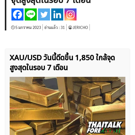
จุดสูงสุดในรอบ 7 เดือน
บทวิเคราะห์
เศรษฐกิจทั่วไป
ดัชนี-หุ้น
พันธบัตร
สินค้าโภคภัณฑ์
โบรกเกอร์ FX
โปรโมชั่น Forex
กองทุน Forex
ฟรี EA
5 มกราคม 2023
อ่านแล้ว :
31
JERICHO
XAU/USD วันนี้ดีดขึ้น 1,850 ใกล้จุด
สูงสุดในรอบ 7 เดือน