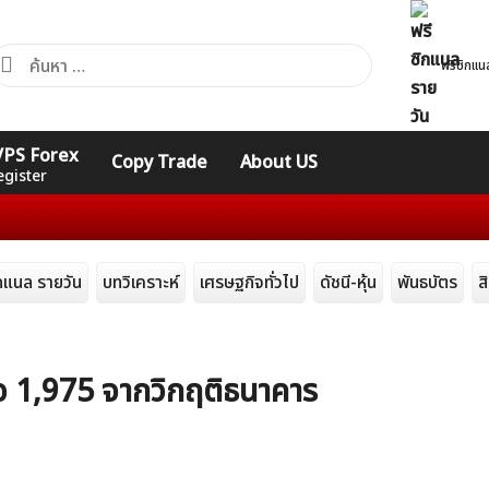
้นหา
ฟรีซิกแน
ำหรับ:
คอร์ส
รวมคำศัพท์
รวมคำศัพท์
 VPS Forex
Copy Trade
About US
Expert
Indicators
ทั่วไป
egister
ิกแนล รายวัน
บทวิเคราะห์
เศรษฐกิจทั่วไป
ดัชนี-หุ้น
พันธบัตร
ส
ือ 1,975 จากวิกฤติธนาคาร