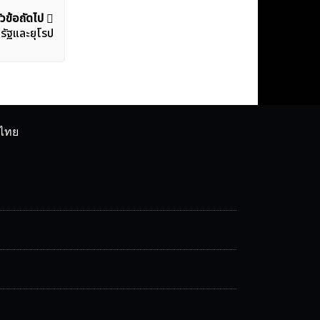
ัวข้อถัดไป
รัฐและยุโรป
ศไทย