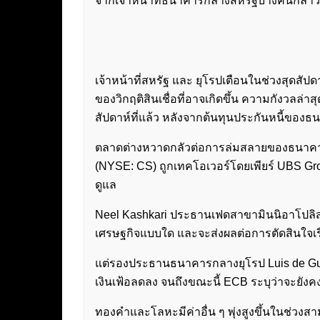
จากเจ้าหน้าที่ธนาคารกลางสหรัฐบางคนกล่าวว่
เจ้าหน้าที่สหรัฐ และ ยุโรปเตือนในช่วงสุดสั
ของวิกฤติสินเชื่อที่อาจเกิดขึ้น ความกังวล
สัปดาห์ที่แล้ว หลังจากต้นทุนประกันหนี้ของธ
ตลาดต่างหวาดกลัวต่อการล่มสลายของธนาคาร
(NYSE: CS) ถูกเทคโอเวอร์โดยเพียร์ UBS G
ดูแล
Neel Kashkari ประธานเฟดสาขามินนิอาโปลิสก
เศรษฐกิจแบบใด และจะส่งผลต่อการตัดสินใจเรื
แต่รองประธานธนาคารกลางยุโรป Luis de Guin
เงินเฟ้อลดลง จนถึงขณะนี้ ECB ระบุว่าจะยังค
ทองคำและโลหะมีค่าอื่น ๆ พุ่งสูงขึ้นในช่วง