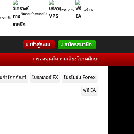
บริการ VPS
ฟรี EA
วิเคราะห์ทางเทคนิค
ล รายวัน
Correlation
WelTrade
กิจกรรม
เข้าสู่ระบบ
สมัครสมาชิก
Table
ฟอรั่ม
การลงทุนมีความเสี่ยงโปรดศึกษาข้อมูลก่อนการตัดสินใจล
ินค้าโภคภัณฑ์
โบรกเกอร์ FX
โปรโมชั่น Forex
ฟรี EA