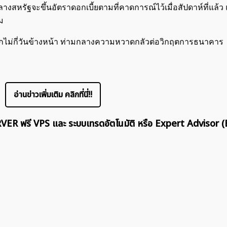
สหรัฐจะขึ้นอัตราดอกเบี้ยตามที่คาดการณ์ไว้เมื่อสัปดาห์ที่แล้ว 
อม
ีกไม่กี่วันข้างหน้า ท่ามกลางความหวาดกลัวต่อวิกฤตการธนาคาร
ค้นหา
สำหรับ:
อ่านข่าวเพิ่มเติม คลิกที่นี่!!
ERVER ฟรี VPS และ ระบบเทรดอัตโนมัติ หรือ Expert Advisor (