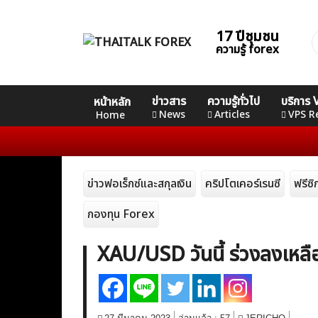
Skip
to
17 ปีชุมชน
ค
content
ความรู้ forex
ส
Home
คอร์ส
คอร์ส
คอร์ส
ข่าวสาร
ความรู้ทั่วไป
บริการ
หน้าหลัก
News
Basic
Advance
Professional
News
Articles
VPS R
Home
Articles
ข่าวฟอเร็กซ์และสกุลเงิน
คริปโตเคอร์เรนซี
ฟรีซ
VPS Register
กองทุน Forex
XAU/USD วันนี้ ร่วงลงเหล