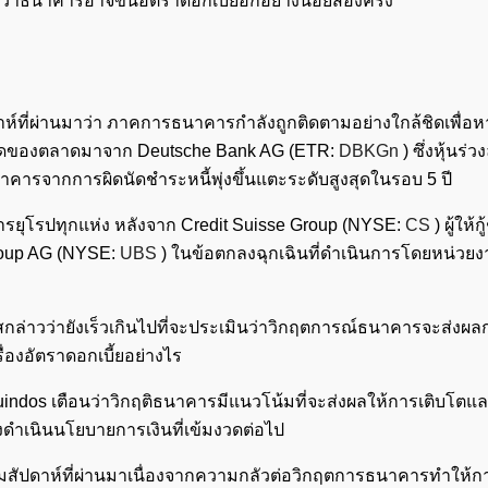
าธนาคารอาจขึ้นอัตราดอกเบี้ยอีกอย่างน้อยสองครั้ง
ปดาห์ที่ผ่านมาว่า ภาคการธนาคารกำลังถูกติดตามอย่างใกล้ชิดเพื
ล่าสุดของตลาดมาจาก Deutsche Bank AG (ETR:
DBKGn
) ซึ่งหุ้นร่ว
นาคารจากการผิดนัดชำระหนี้พุ่งขึ้นแตะระดับสูงสุดในรอบ 5 ปี
ยุโรปทุกแห่ง หลังจาก Credit Suisse Group (NYSE:
CS
) ผู้ให้
roup AG (NYSE:
UBS
) ในข้อตกลงฉุกเฉินที่ดำเนินการโดยหน่วย
ล่าวว่ายังเร็วเกินไปที่จะประเมินว่าวิกฤตการณ์ธนาคารจะส่งผ
่องอัตราดอกเบี้ยอย่างไร
dos เตือนว่าวิกฤติธนาคารมีแนวโน้มที่จะส่งผลให้การเติบโตแล
งดำเนินนโยบายการเงินที่เข้มงวดต่อไป
สามสัปดาห์ที่ผ่านมาเนื่องจากความกลัวต่อวิกฤตการธนาคารทำให้ก