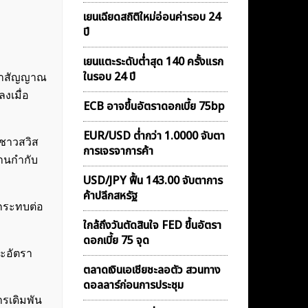
เยนเฉียดสถิติใหม่อ่อนค่ารอบ 24
ปี
เยนแตะระดับต่ำสุด 140 ครั้งแรก
ในรอบ 24 ปี
่อหาสัญญาณ
งลงเมื่อ
ECB อาจขึ้นอัตราดอกเบี้ย 75bp
EUR/USD ต่ำกว่า 1.0000 จับตา
กู้ชาวสวิส
การเจรจาการค้า
งานกำกับ
USD/JPY ฟื้น 143.00 จับตาการ
ค้าปลีกสหรัฐ
ลกระทบต่อ
ใกล้ถึงวันตัดสินใจ FED ขึ้นอัตรา
ดอกเบี้ย 75 จุด
ะอัตรา
ตลาดเงินเอเชียชะลอตัว สวนทาง
ดอลลาร์ก่อนการประชุม
ารเดิมพัน