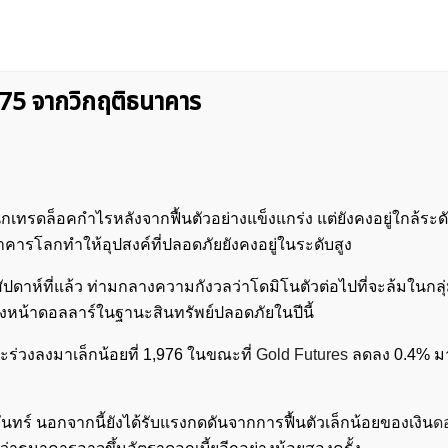
975 จากวิกฤติธนาคาร
ักเทรดล็อคกำไรหลังจากฟื้นตัวอย่างแข็งแกร่ง แต่ยังคงอยู่ใกล้ระ
นาคารโลกทำให้อุปสงค์ที่ปลอดภัยยังคงอยู่ในระดับสูง
อสัปดาห์ที่แล้ว ท่ามกลางความกังวลว่าโดมิโนตัวต่อไปที่จะล้มในก
หน้าดอลลาร์ในฐานะสินทรัพย์ปลอดภัยในปีนี้
เเละร่วงลงมาเล็กน้อยที่ 1,976 ในขณะที่
Gold Futures
ลดลง 0.4% มาอ
ร์ นอกจากนี้ยังได้รับแรงกดดันจากการฟื้นตัวเล็กน้อยของเงิน
ด