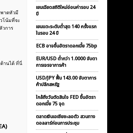
เยนเฉียดสถิติใหม่อ่อนค่ารอบ 24
ขพาดหัวมี
ปี
โน้มที่จะ
เยนแตะระดับต่ำสุด 140 ครั้งแรก
กลัวการ
ในรอบ 24 ปี
ECB อาจขึ้นอัตราดอกเบี้ย 75bp
EUR/USD ต่ำกว่า 1.0000 จับตา
วต้านได้
ที่นี่
การเจรจาการค้า
USD/JPY ฟื้น 143.00 จับตาการ
ค้าปลีกสหรัฐ
ใกล้ถึงวันตัดสินใจ FED ขึ้นอัตรา
ดอกเบี้ย 75 จุด
ตลาดเงินเอเชียชะลอตัว สวนทาง
ดอลลาร์ก่อนการประชุม
EA)