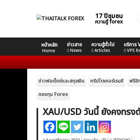
Skip
to
17 ปีชุมชน
ค
content
ความรู้ forex
ส
Home
คอร์ส
คอร์ส
คอร์ส
ข่าวสาร
ความรู้ทั่วไป
บริการ
หน้าหลัก
News
Basic
Advance
Professional
News
Articles
VPS R
Home
Articles
ข่าวฟอเร็กซ์และสกุลเงิน
คริปโตเคอร์เรนซี
ฟรีซ
VPS Register
กองทุน Forex
XAU/USD วันนี้ ยังคงทรงตั