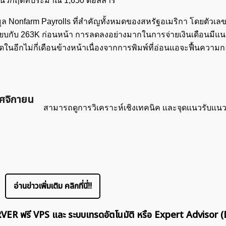
นวิกฤตที่ประมาณ 1,650 ดอลลาร์
อมูล Nonfarm Payrolls ที่สำคัญทั้งหมดของสหรัฐอเมริกา โดยตัวเล
ยบกับ 263K ก่อนหน้า การลดลงอย่างมากในการจ่ายเงินเดือนมีแนว
ดในอีกไม่กี่เดือนข้างหน้าเนื่องจากการพิมพ์ที่อ่อนแอจะฟื้นความ
ฤศจิกายน
สามารถดูการวิเคราะห์เชิงเทคนิค เเละจุดเเนวรับเเน
อ่านข่าวเพิ่มเติม คลิกที่นี่!!
ค้นหา
สำหรับ:
ERVER ฟรี VPS และ ระบบเทรดอัตโนมัติ หรือ Expert Advisor (