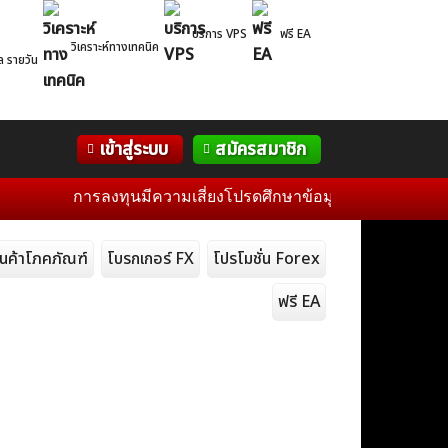
บริการ VPS
ฟรี EA
วิเคราะห์ทางเทคนิค
ล รายวัน
Correlation
WelTrade
กิจกรรม
เข้าสู่ระบบ
สมัครสมาชิก
Table
ฟอรั่ม
การลงทุนมีความเสี่ยงโปรดศึกษาข้อมูลก่อนการตัดสินใจลงทุ
ินค้าโภคภัณฑ์
โบรกเกอร์ FX
โปรโมชั่น Forex
ฟรี EA