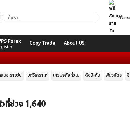
้นหา
ฟรีซิกแน
ำหรับ:
คอร์ส
รวมคำศัพท์
รวมคำศัพท์
 VPS Forex
Copy Trade
About US
Expert
Indicators
ทั่วไป
egister
ิกแนล รายวัน
บทวิเคราะห์
เศรษฐกิจทั่วไป
ดัชนี-หุ้น
พันธบัตร
ส
วที่ช่วง 1,640