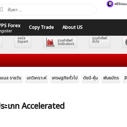
ฟรีซิกแน
้นหา
ำหรับ:
 VPS Forex
Copy Trade
About US
egister
คอร์ส
รวมคำศัพท์
รวมคำศัพท์
Expert
ทั่วไป
Indicators
ิกแนล รายวัน
บทวิเคราะห์
เศรษฐกิจทั่วไป
ดัชนี-หุ้น
พันธบัตร
ส
ระเภท Accelerated