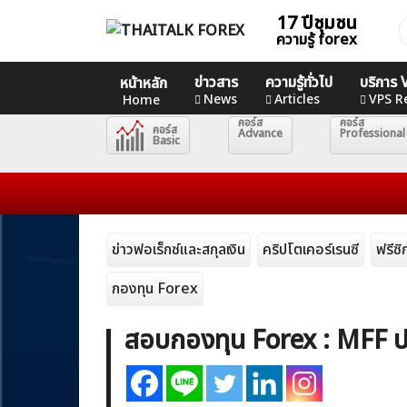
Skip
17 ปีชุมชน
ค
to
ความรู้ forex
ส
content
ข่าวสาร
ความรู้ทั่วไป
บริการ
Home
หน้าหลัก
News
Articles
VPS R
Home
คอร์ส
คอร์ส
คอร์ส
News
Advance
Professional
Basic
Articles
VPS Register
ข่าวฟอเร็กซ์และสกุลเงิน
คริปโตเคอร์เรนซี
ฟรีซ
กองทุน Forex
สอบกองทุน Forex : MFF ป