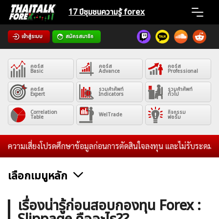
Skip
17 ปีชุมชน
ความรู้ forex
to
content
เข้าสู่ระบบ
สมัครสมาชิก
Home
คอร์ส
คอร์ส
คอร์ส
News
Basic
Advance
Professional
คอร์ส
รวมคำศัพท์
รวมคำศัพท์
Expert
Indicators
ทั่วไป
Articles
Correlation
กิจกรรม
WelTrade
Table
ฟอรั่ม
VPS Register
วามเสี่ยงโปรดศึกษาข้อมูลก่อนการตัดสินใจลงทุน และไม่รับระดมทุนใดๆท
เลือกเมนูหลัก
ค้นหา
ข่าวฟอเร็กซ์และสกุลเงิน
คริปโตเคอร์เรนซี
ฟรีซิกแนล รายวัน
เรื่องน่ารู้ก่อนสอบกองทุน Forex :
สำหรับ: