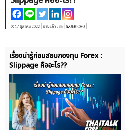
Slippage คืออะไร??
บทวิเคราะห์
เศรษฐกิจทั่วไป
ดัชนี-หุ้น
พันธบัตร
สินค้าโภคภัณฑ์
โบรกเกอร์ FX
โปรโมชั่น Forex
กองทุน Forex
ฟรี EA
17 ตุลาคม 2022
อ่านแล้ว :
85
JERICHO
เรื่องน่ารู้ก่อนสอบกองทุน Forex :
Slippage คืออะไร??