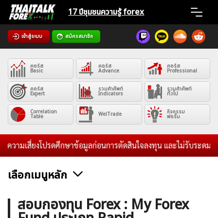
Skip
17 ปีชุมชน
ความรู้ forex
to
content
เข้าสู่ระบบ
สมัครสมาชิก
Home
คอร์ส
คอร์ส
คอร์ส
News
Basic
Advance
Professional
คอร์ส
รวมคำศัพท์
รวมคำศัพท์
Expert
Indicators
ทั่วไป
Articles
Correlation
กิจกรรม
WelTrade
Table
ฟอรั่ม
VPS Register
ความเสี่ยงโปรดศึกษาข้อมูลก่อนการตัดสินใจลงทุน และไม่รับระดมทุนใดๆ
เลือกเมนูหลัก
ค้นหา
ข่าวฟอเร็กซ์และสกุลเงิน
คริปโตเคอร์เรนซี
ฟรีซิกแนล รายวัน
สอบกองทุน Forex : My Forex
สำหรับ: