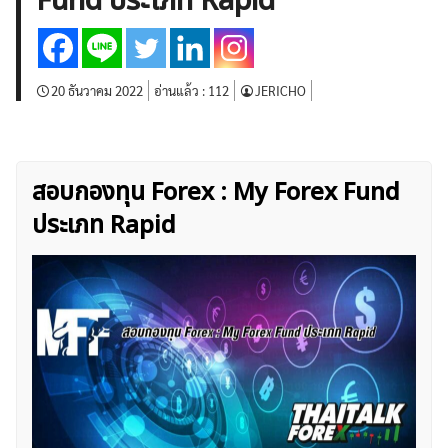
Fund ประเภท Rapid
บทวิเคราะห์
เศรษฐกิจทั่วไป
ดัชนี-หุ้น
พันธบัตร
สินค้าโภคภัณฑ์
โบรกเกอร์ FX
โปรโมชั่น Forex
กองทุน Forex
ฟรี EA
20 ธันวาคม 2022
อ่านแล้ว :
112
JERICHO
สอบกองทุน Forex : My Forex Fund
ประเภท Rapid