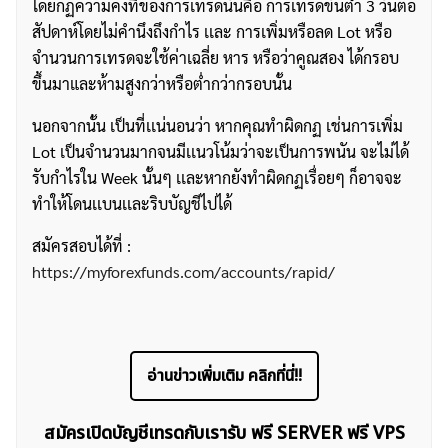
โดยกฏความคงที่ของการเทรดนั้นคือ การเทรดขั้นต่ำ 3 วันต่อ
สัปดาห์โดยไม่คำนึงถึงกำไร เเละ การเพิ่มหรือลด Lot หรือ
จำนวนการเทรดจะใช้ค่าเฉลี่ย หาร หรือว่าคูณสอง ได้กรอบ
ขึ้นมาและห้ามสูงกว่าหรือต่ำกว่ากรอบนั้น
นอกจากนั้น เป็นที่เเน่นอนว่า หากคุณทำผิดกฏ เช่นการเพิ่ม
Lot เป็นจำนวนมากจนมีเเนวโน้มว่าจะเป็นการพนัน จะไม่ได้
รับกำไรใน Week นั้นๆ เเละหากยังทำผิดกฏเรื่อยๆ ก็อาจจะ
ทำให้โดนเเบนเเละริบบัญชีไปได้
สมัครสอบได้ที่ :
https://myforexfunds.com/accounts/rapid/
อ่านข่าวเพิ่มเติม คลิกที่นี่!!
ค้นหา
สมัครเปิดบัญชีเทรดกับเรารับ ฟรี SERVER ฟรี VPS
สำหรับ: