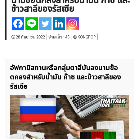
นามข้อตกลงสำหรับน้ำมัน ก๊าซ และ
บทวิเคราะห์
เศรษฐกิจทั่วไป
ดัชนี-หุ้น
พันธบัตร
ข้าวสาลีของรัสเซีย
สินค้าโภคภัณฑ์
โบรกเกอร์ FX
โปรโมชั่น Forex
กองทุน Forex
ฟรี EA
28 กันยายน 2022
อ่านแล้ว :
45
KONGPOP
อัฟกานิสถานหรือกลุ่มตาลีบันลงนามข้อ
ตกลงสำหรับน้ำมัน ก๊าซ และข้าวสาลีของ
รัสเซีย