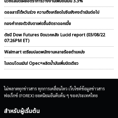
นิวซีแลนด์เผยอัตราการว่างงานเพิ่มขึ้นเป็น 3.3%
ดอลลาร์ไต้หวันร่วง ความตึงเครียดในจีนยังคงดำเนินต่อไป
ทองคำทรงตัวจับตาเฟดขึ้นอัตราดอกเบี้ย
ดัชนี Dow Futures ปิดบวกหลัง Lucid report (03/08/22
07:26PM ET)
Walmart เตรียมปลดพนักงานหลายร้อยตำแหน่ง
ไบเดนโดนเมิน! Opec+ผลิตน้ำมันเพิ่มนิดเดียว
ไม่พลาดทุกข่าวสาร ทุกการเคลื่อนไหว เว็บไซต์ข้อมูลข่าวสาร
ฟอเร็กซ์ (FOREX) ยอดนิยมอันดับต้น ๆ ของประเทศไทย
สำหรับผู้เริ่มต้น