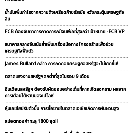
น้ำมันเพิ่มกำไรจากความตึงเครียดก๊าซรัสเซีย หวังกระตุ้นเศรษฐกิจ
จีน
ECB ต้องจับตาการคาดการณ์เงินเฟ้อที่สูงกว่าเป้าหมาย -ECB VP
ธนาคารกลางจีนเน้นย้ำเพิ่มเครื่องมือทางโครงสร้างเพื่อช่วย
เศรษฐกิจฟื้นตัว
James Bullard กล่าว การถดถอยศรษฐกิจสหรัฐจะไม่เกิดขึ้น!
ตลาดเเรงงานสหรัฐฯตกต่ำที่สุดในรอบ 9 เดือน
จีนเตือนสหรัฐฯ ต้องรับผิดชอบอย่างเต็มที่หากเกิดสงคราม ผลจาก
การเยือนไต้หวันของเปโลซี
หุ้นเอเชียปรับตัวขึ้น การซื้อขายในตลาดเอเชียเกิดการผันผวนสูง
สปอตทองคำทะลุ 1800 จุด!!