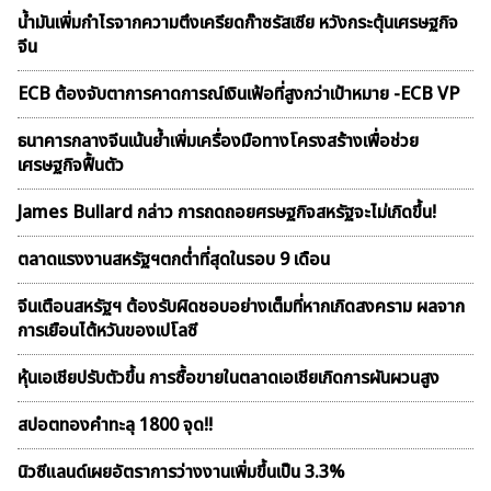
น้ำมันเพิ่มกำไรจากความตึงเครียดก๊าซรัสเซีย หวังกระตุ้นเศรษฐกิจ
จีน
ECB ต้องจับตาการคาดการณ์เงินเฟ้อที่สูงกว่าเป้าหมาย -ECB VP
ธนาคารกลางจีนเน้นย้ำเพิ่มเครื่องมือทางโครงสร้างเพื่อช่วย
เศรษฐกิจฟื้นตัว
James Bullard กล่าว การถดถอยศรษฐกิจสหรัฐจะไม่เกิดขึ้น!
ตลาดเเรงงานสหรัฐฯตกต่ำที่สุดในรอบ 9 เดือน
จีนเตือนสหรัฐฯ ต้องรับผิดชอบอย่างเต็มที่หากเกิดสงคราม ผลจาก
การเยือนไต้หวันของเปโลซี
หุ้นเอเชียปรับตัวขึ้น การซื้อขายในตลาดเอเชียเกิดการผันผวนสูง
สปอตทองคำทะลุ 1800 จุด!!
นิวซีแลนด์เผยอัตราการว่างงานเพิ่มขึ้นเป็น 3.3%