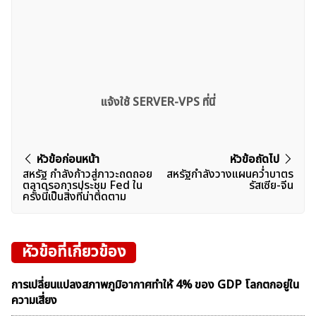
แจ้งใช้ SERVER-VPS ที่นี่
แนะแนว
หัวข้อก่อนหน้า
หัวข้อถัดไป
สหรัฐ กำลังก้าวสู่ภาวะถดถอย
สหรัฐกำลังวางแผนคว่ำบาตร
เรื่อง
ตลาดรอการประชุม Fed ใน
รัสเซีย-จีน
ครั้งนี้เป็นสิ่งที่น่าติดตาม
หัวข้อที่เกี่ยวข้อง
การเปลี่ยนแปลงสภาพภูมิอากาศทำให้ 4% ของ GDP โลกตกอยู่ใน
ความเสี่ยง