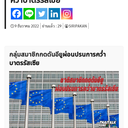
คว่ำบาตรรัสเซีย
บทวิเคราะห์
เศรษฐกิจทั่วไป
ดัชนี-หุ้น
พันธบัตร
สินค้าโภคภัณฑ์
โบรกเกอร์ FX
โปรโมชั่น Forex
กองทุน Forex
ฟรี EA
9 ธันวาคม 2022
อ่านแล้ว :
29
SIRIPAKAN
กลุ่มสมาชิกกดดันอียู
ผ่อนปรนการคว่ำ
บาตรรัสเซีย