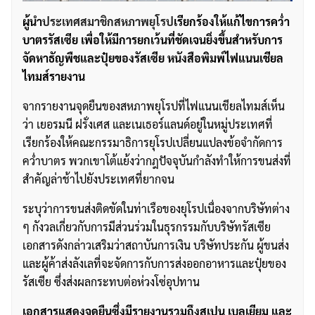
ผู้นำ
ประเทศสมาชิกสหภาพยุโรป
เรียกร้องให้แก้ไขการคว่ำ
บาตรรัสเซีย เพื่อให้มีการยกเว้นที่ชัดเจนยิ่งขึ้นสำหรับการ
จัดหาธัญพืชและปุ๋ยของรัสเซีย หนังสือพิมพ์ไฟแนนเชียล
ไทมส์รายงาน
จากรายงานจุดยืนของสหภาพยุโรปที่ไฟแนนเชียลไทมส์เห็น
ว่า เยอรมนี ฝรั่งเศส และเนเธอร์แลนด์อยู่ในหมู่ประเทศที่
เรียกร้องให้คณะกรรมาธิการยุโรปเปลี่ยนแปลงข้อจำกัดการ
คว่ำบาตร พวกเขาโต้แย้งว่ากฎปัจจุบันกำลังทำให้การขนส่งที่
สำคัญล่าช้าไปยังประเทศที่ยากจน
ระบุว่าการขนส่งติดขัดในท่าเรือของยุโรปเนื่องจากบริษัทต่าง
ๆ กังวลเกี่ยวกับการมีส่วนร่วมในธุรกรรมกับบริษัทรัสเซีย
เอกสารดังกล่าวเสริมว่าสถาบันการเงิน บริษัทประกัน ผู้ขนส่ง
และผู้ค้าส่งลังเลที่จะจัดการกับการส่งออกอาหารและปุ๋ยของ
รัสเซีย ซึ่งส่งผลกระทบต่อห่วงโซ่อุปทาน
เอกสารแสดงจุดยืนซึ่งมีรายงานรวมถึงสเปน เบลเยียม และ