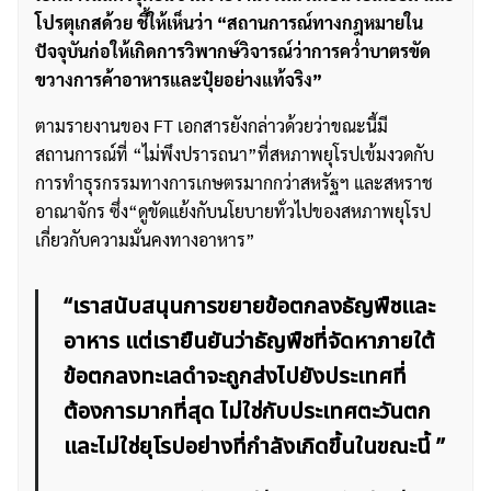
โปรตุเกสด้วย ชี้ให้เห็นว่า “สถานการณ์ทางกฎหมายใน
ปัจจุบันก่อให้เกิดการวิพากษ์วิจารณ์ว่าการคว่ำบาตรขัด
ขวางการค้าอาหารและปุ๋ยอย่างแท้จริง”
ตามรายงานของ FT เอกสารยังกล่าวด้วยว่าขณะนี้มี
สถานการณ์ที่ “ไม่พึงปรารถนา”ที่สหภาพยุโรปเข้มงวดกับ
การทำธุรกรรมทางการเกษตรมากกว่าสหรัฐฯ และสหราช
อาณาจักร ซึ่ง“ดูขัดแย้งกับนโยบายทั่วไปของสหภาพยุโรป
เกี่ยวกับความมั่นคงทางอาหาร”
“เราสนับสนุนการขยายข้อตกลงธัญพืชและ
อาหาร แต่เรายืนยันว่าธัญพืชที่จัดหาภายใต้
ข้อตกลงทะเลดำจะถูกส่งไปยังประเทศที่
ต้องการมากที่สุด ไม่ใช่กับประเทศตะวันตก
และไม่ใช่ยุโรปอย่างที่กำลังเกิดขึ้นในขณะนี้ ”