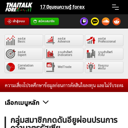
Skip
17 ปีชุมชน
ความรู้ forex
to
content
เข้าสู่ระบบ
สมัครสมาชิก
Home
คอร์ส
คอร์ส
คอร์ส
News
Basic
Advance
Professional
คอร์ส
รวมคำศัพท์
รวมคำศัพท์
Expert
Indicators
ทั่วไป
Articles
Correlation
กิจกรรม
WelTrade
Table
ฟอรั่ม
VPS Register
วามเสี่ยงโปรดศึกษาข้อมูลก่อนการตัดสินใจลงทุน และไม่รับระดมทุนใดๆท
เลือกเมนูหลัก
ค้นหา
ข่าวฟอเร็กซ์และสกุลเงิน
คริปโตเคอร์เรนซี
ฟรีซิกแนล รายวัน
กลุ่มสมาชิกกดดันอียูผ่อนปรนการ
สำหรับ: