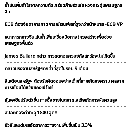
น้ำมันเพิ่มกำไรจากความตึงเครียดก๊าซรัสเซีย หวังกระตุ้นเศรษฐกิจ
จีน
ECB ต้องจับตาการคาดการณ์เงินเฟ้อที่สูงกว่าเป้าหมาย -ECB VP
ธนาคารกลางจีนเน้นย้ำเพิ่มเครื่องมือทางโครงสร้างเพื่อช่วย
เศรษฐกิจฟื้นตัว
James Bullard กล่าว การถดถอยศรษฐกิจสหรัฐจะไม่เกิดขึ้น!
ตลาดเเรงงานสหรัฐฯตกต่ำที่สุดในรอบ 9 เดือน
จีนเตือนสหรัฐฯ ต้องรับผิดชอบอย่างเต็มที่หากเกิดสงคราม ผลจาก
การเยือนไต้หวันของเปโลซี
หุ้นเอเชียปรับตัวขึ้น การซื้อขายในตลาดเอเชียเกิดการผันผวนสูง
สปอตทองคำทะลุ 1800 จุด!!
นิวซีแลนด์เผยอัตราการว่างงานเพิ่มขึ้นเป็น 3.3%