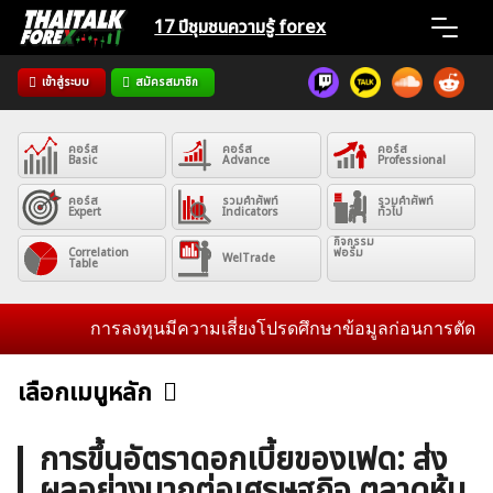
Skip
17 ปีชุมชน
ความรู้ forex
to
content
เข้าสู่ระบบ
สมัครสมาชิก
Home
คอร์ส
คอร์ส
คอร์ส
News
Basic
Advance
Professional
คอร์ส
รวมคำศัพท์
รวมคำศัพท์
Expert
Indicators
ทั่วไป
Articles
กิจกรรม
Correlation
ฟอรั่ม
WelTrade
Table
VPS Register
การลงทุนมีความเสี่ยงโปรดศึกษาข้อมูลก่อนการตัดสินใจล
เลือกเมนูหลัก
ข่าวฟอเร็กซ์และสกุลเงิน
คริปโตเคอร์เรนซี
ฟรีซิกแนล รายวัน
ค้นหา
การขึ้นอัตราดอกเบี้ยของเฟด: ส่ง
สำหรับ:
ผลอย่างมากต่อเศรษฐกิจ ตลาดหุ้น
บทวิเคราะห์
เศรษฐกิจทั่วไป
ดัชนี-หุ้น
พันธบัตร