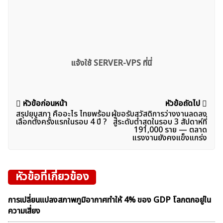
แจ้งใช้ SERVER-VPS ที่นี่
แนะแนว
หัวข้อก่อนหน้า
หัวข้อถัดไป
สรุปยุบสภา คืออะไร ไทยพร้อม
ผู้ขอรับสวัสดิการว่างงานลดลง
เรื่อง
เลือกตั้งครั้งแรกในรอบ 4 ปี ?
สู่ระดับต่ำสุดในรอบ 3 สัปดาห์ที่
191,000 ราย — ตลาด
แรงงานยังคงแข็งแกร่ง
หัวข้อที่เกี่ยวข้อง
การเปลี่ยนแปลงสภาพภูมิอากาศทำให้ 4% ของ GDP โลกตกอยู่ใน
ความเสี่ยง