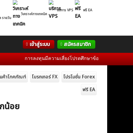
บริการ VPS
ฟรี EA
วิเคราะห์ทางเทคนิค
ล รายวัน
Correlation
WelTrade
กิจกรรม
เข้าสู่ระบบ
สมัครสมาชิก
Table
ฟอรั่ม
การลงทุนมีความเสี่ยงโปรดศึกษาข้อมูลก่อนการตัดสินใจลงทุน
ินค้าโภคภัณฑ์
โบรกเกอร์ FX
โปรโมชั่น Forex
ฟรี EA
็กน้อย