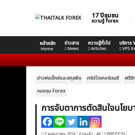
Skip
to
17 ปีชุมชน
ค
content
ความรู้ forex
ส
Home
คอร์ส
คอร์ส
คอร์ส
ข่าวสาร
ความรู้ทั่วไป
บริการ
หน้าหลัก
News
Basic
Advance
Professional
News
Articles
VPS R
Home
Articles
ข่าวฟอเร็กซ์และสกุลเงิน
คริปโตเคอร์เรนซี
ฟรีซ
VPS Register
กองทุน Forex
การจับตาการตัดสินใจนโยบา
2 พฤษภาคม 2024
อ่านแล้ว :
48
BBEEE33