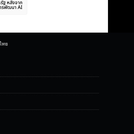
รัฐ หลังจาก
ารพัฒนา AI
ศไทย