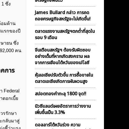
เศรษฐกิจฟื้นตัว
 ซึ่ง
James Bullard กล่าว การถด
ถอยศรษฐกิจสหรัฐจะไม่เกิดขึ้น!
้อมด้าน
ตลาดเเรงงานสหรัฐฯตกต่ำที่สุดใน
าสแรกของปี
รอบ 9 เดือน
ษายน ซึ่ง
จีนเตือนสหรัฐฯ ต้องรับผิดชอบ
192,000 คน
อย่างเต็มที่หากเกิดสงคราม ผล
จากการเยือนไต้หวันของเปโลซี
าคการ
หุ้นเอเชียปรับตัวขึ้น การซื้อขายใน
ตลาดเอเชียเกิดการผันผวนสูง
า Federal
สปอตทองคำทะลุ 1800 จุด!!
าดอกเบี้ย
นิวซีแลนด์เผยอัตราการว่างงาน
เพิ่มขึ้นเป็น 3.3%
ควรรักษา
ะกลับมาสู่
ดอลลาร์ไต้หวันร่วง ความ
่งชี้ว่าแรง