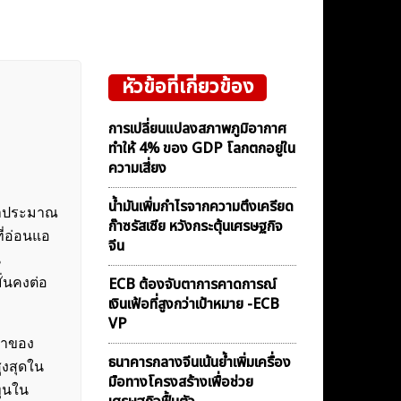
หัวข้อที่เกี่ยวข้อง
การเปลี่ยนแปลงสภาพภูมิอากาศ
ทำให้ 4% ของ GDP โลกตกอยู่ใน
ความเสี่ยง
น้ำมันเพิ่มกำไรจากความตึงเครียด
ค่าประมาณ
ก๊าซรัสเซีย หวังกระตุ้นเศรษฐกิจ
ี่อ่อนแอ
จีน
น
ECB ต้องจับตาการคาดการณ์
ั่นคงต่อ
เงินเฟ้อที่สูงกว่าเป้าหมาย -ECB
VP
ค่าของ
ธนาคารกลางจีนเน้นย้ำเพิ่มเครื่อง
ูงสุดใน
มือทางโครงสร้างเพื่อช่วย
ทุนใน