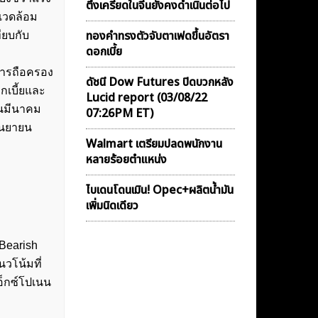
ตึงเครียดในจีนยังคงดำเนินต่อไป
แวดล้อม
ทองคำทรงตัวจับตาเฟดขึ้นอัตรา
ียบกับ
ดอกเบี้ย
นการถือครอง
ดัชนี Dow Futures ปิดบวกหลัง
กเบี้ยและ
Lucid report (03/08/22
อนมีนาคม
07:26PM ET)
กันยายน
Walmart เตรียมปลดพนักงาน
หลายร้อยตำแหน่ง
ไบเดนโดนเมิน! Opec+ผลิตน้ำมัน
เพิ่มนิดเดียว
Bearish
วโน้มที่
อ็กซ์โปเนน