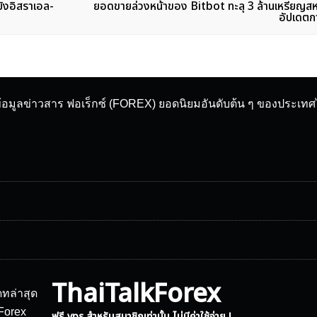
ยิงอิสราเอล-
ยอดขายล่วงหน้าของ Bitbot ทะลุ 3 ล้านเหรียญสห
อัปเดตก
ข้อมูลข่าวสาร ฟอเร็กซ์ (FOREX) ยอดนิยมอันดับต้น ๆ ของประเท
ThaiTalkForex
ฟรี vps สำหรับสมาชิกเท่านั้น ไม่มีค่าใช้จ่าย !