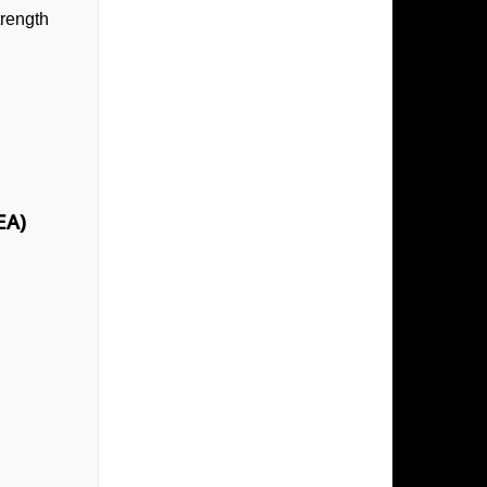
trength
EA)