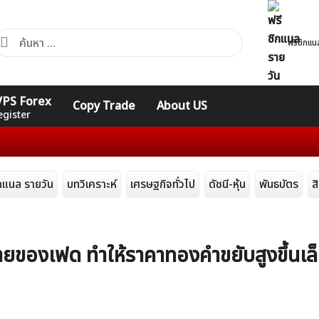
้นหา
ฟรีซิกแน
ำหรับ:
คอร์ส
รวมคำศัพท์
รวมคำศัพท์
 VPS Forex
Copy Trade
About US
Expert
Indicators
ทั่วไป
egister
ิกแนล รายวัน
บทวิเคราะห์
เศรษฐกิจทั่วไป
ดัชนี-หุ้น
พันธบัตร
ส
ยของเฟด ทำให้ราคาทองคำขยับสูงขึ้นเล