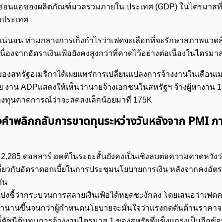
ที่อ่อนแอของผลิตภัณฑ์มวลรวมภายใน ประเทศ (GDP) ในไตรมาสที่ 1
องประเทศ
แน่นอน ท่ามกลางการเก็งกำไรว่าเฟดจะเลือกที่จะรักษาสภาพแวดล
เนื่องจากอัตราเงินเฟ้อยังคงสูงกว่าที่คาดไว้อย่างต่อเนื่องในไตรม
สหรัฐอเมริกาได้เผยแพร่การเปลี่ยนแปลงการจ้างงานในเดือนเม
วย งาน ADPแสดงให้เห็นว่านายจ้างเอกชนในสหรัฐฯ จ้างผู้หางาน 
นักลงทุนคาดการณ์ว่าจะลดลงเล็กน้อยมาที่ 175K
องคำพลิกกลับการขาดทุนระหว่างวันหลังจาก PMI ภ
,285 ดอลลาร์ อคติในระยะสั้นยังคงเป็นเชิงลบต่อความคาดหวังว่
กี่ยวกับอัตราดอกเบี้ยในการประชุมนโยบายการเงิน หลังจากคงอัตร
กัน
นี้บ่งชี้ว่ากระบวนการสลายเงินเฟ้อได้หยุดชะงักลง โดยเสนอว่าเฟด
เวลานานขึ้นจนกว่าผู้กำหนดนโยบายจะมั่นใจว่าแรงกดดันด้านราคาจ
นี้ดัชนีต้นทุนการจ้างงานไตรมาส 1 ของสหรัฐที่แข็งแกร่งเป็นอีกข้อบ