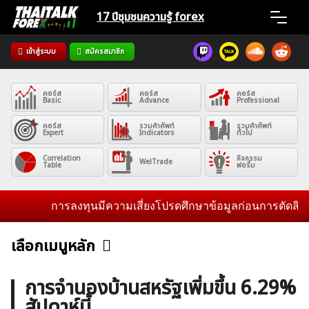
Skip
17 ปีชุมชน
ความรู้ forex
to
content
เข้าสู่ระบบ
สมัครสมาชิก
Home
คอร์ส
คอร์ส
คอร์ส
News
Basic
Advance
Professional
คอร์ส
รวมคำศัพท์
รวมคำศัพท์
Expert
Indicators
ทั่วไป
Articles
Correlation
กิจกรรม
WelTrade
Table
ฟอรั่ม
VPS Register
การลงทุนมีความเสี่ยงโปรดศึกษาข้อมูลก่อนการตัดสินใจลงทุ
เลือกเมนูหลัก
ข่าวฟอเร็กซ์และสกุลเงิน
คริปโตเคอร์เรนซี
ฟรีซิกแนล รายวัน
ค้นหา
การจำนองบ้านสหรัฐเพิ่มขึ้น 6.29%
สำหรับ:
สัปดาห์นี้
บทวิเคราะห์
เศรษฐกิจทั่วไป
ดัชนี-หุ้น
พันธบัตร