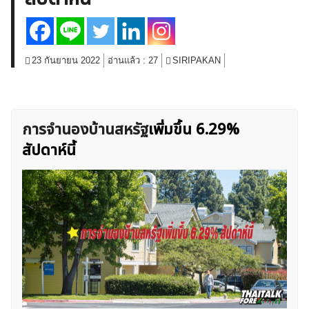
สินค้าโภคภัณฑ์
โบรกเกอร์ FX
โปรโมชั่น Forex
กองทุน Forex
ฟรี EA
23 กันยายน 2022
อ่านแล้ว :
27
SIRIPAKAN
การจำนองบ้านสหรัฐ
เพิ่มขึ้น 6.29%
สัปดาห์นี้