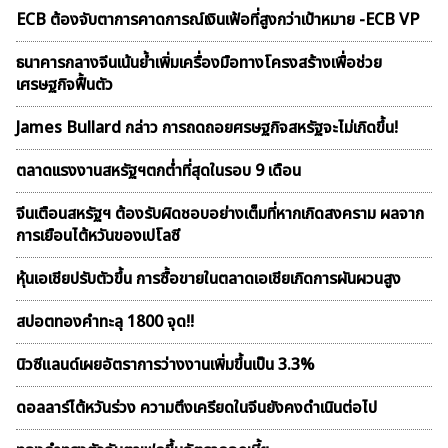
ECB ต้องจับตาการคาดการณ์เงินเฟ้อที่สูงกว่าเป้าหมาย -ECB VP
ธนาคารกลางจีนเน้นย้ำเพิ่มเครื่องมือทางโครงสร้างเพื่อช่วย
เศรษฐกิจฟื้นตัว
James Bullard กล่าว การถดถอยศรษฐกิจสหรัฐจะไม่เกิดขึ้น!
ตลาดเเรงงานสหรัฐฯตกต่ำที่สุดในรอบ 9 เดือน
จีนเตือนสหรัฐฯ ต้องรับผิดชอบอย่างเต็มที่หากเกิดสงคราม ผลจาก
การเยือนไต้หวันของเปโลซี
หุ้นเอเชียปรับตัวขึ้น การซื้อขายในตลาดเอเชียเกิดการผันผวนสูง
สปอตทองคำทะลุ 1800 จุด!!
นิวซีแลนด์เผยอัตราการว่างงานเพิ่มขึ้นเป็น 3.3%
ดอลลาร์ไต้หวันร่วง ความตึงเครียดในจีนยังคงดำเนินต่อไป