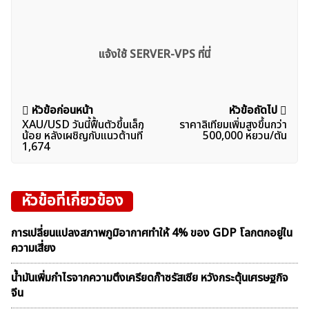
แจ้งใช้ SERVER-VPS ที่นี่
แนะแนว
หัวข้อก่อนหน้า
หัวข้อถัดไป
XAU/USD วันนี้ฟื้นตัวขึ้นเล็ก
ราคาลิเทียมเพิ่มสูงขึ้นกว่า
เรื่อง
น้อย หลังเผชิญกับแนวต้านที่
500,000 หยวน/ตัน
1,674
หัวข้อที่เกี่ยวข้อง
การเปลี่ยนแปลงสภาพภูมิอากาศทำให้ 4% ของ GDP โลกตกอยู่ใน
ความเสี่ยง
น้ำมันเพิ่มกำไรจากความตึงเครียดก๊าซรัสเซีย หวังกระตุ้นเศรษฐกิจ
จีน